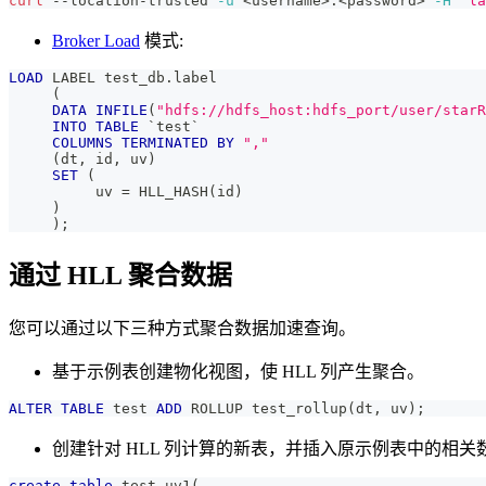
curl
 --location-trusted 
-u
<
username
>
:
<
password
>
-H
"la
Broker Load
模式:
LOAD
 LABEL test_db
.
label
(
DATA
INFILE
(
"hdfs://hdfs_host:hdfs_port/user/starR
INTO
TABLE
`
test
`
COLUMNS
TERMINATED
BY
","
(
dt
,
 id
,
 uv
)
SET
(
          uv 
=
 HLL_HASH
(
id
)
)
)
;
通过 HLL 聚合数据
您可以通过以下三种方式聚合数据加速查询。
基于示例表创建物化视图，使 HLL 列产生聚合。
ALTER
TABLE
 test 
ADD
 ROLLUP test_rollup
(
dt
,
 uv
)
;
创建针对 HLL 列计算的新表，并插入原示例表中的相关
create
table
 test_uv1
(