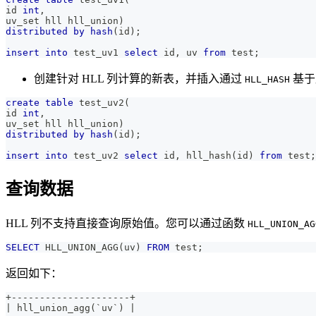
id 
int
,
uv_set hll hll_union
)
distributed
by
hash
(
id
)
;
insert
into
 test_uv1 
select
 id
,
 uv 
from
 test
;
创建针对 HLL 列计算的新表，并插入通过
基于
HLL_HASH
create
table
 test_uv2
(
id 
int
,
uv_set hll hll_union
)
distributed
by
hash
(
id
)
;
insert
into
 test_uv2 
select
 id
,
 hll_hash
(
id
)
from
 test
;
查询数据
HLL 列不支持直接查询原始值。您可以通过函数
HLL_UNION_AG
SELECT
 HLL_UNION_AGG
(
uv
)
FROM
 test
;
返回如下：
+---------------------+
| hll_union_agg(`uv`) |