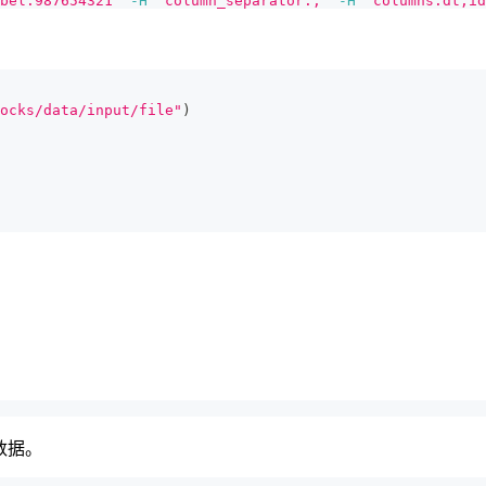
bel:987654321"
-H
"column_separator:,"
-H
"columns:dt,id
ocks/data/input/file"
)
数据。