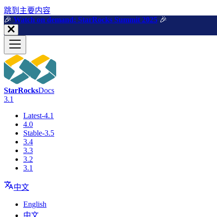
跳到主要内容
🎉️
Watch on demand: StarRocks Summit 2025
🎉️
StarRocks
Docs
3.1
Latest-4.1
4.0
Stable-3.5
3.4
3.3
3.2
3.1
中文
English
中文