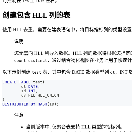
可控制在 1% 至 10% 左右。
创建包含 HLL 列的表
使用 HLL 去重，需要在建表语句中，将目标指标列的类型设
说明
您无需向 HLL 列导入数据。HLL 列的数据将根据您指
，通过结合物化视图在业务上用于快速计算
count distinct
以下示例创建
表，其中包含 DATE 数据类型列
，INT
test
dt
CREATE
TABLE
 test
(
        dt 
DATE
,
        id 
INT
,
        uv HLL HLL_UNION
)
DISTRIBUTED
BY
HASH
(
ID
)
;
注意
当前版本中, 仅聚合表支持 HLL 类型的指标列。