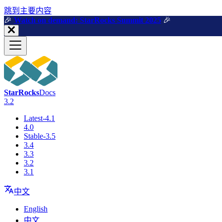
跳到主要内容
🎉️
Watch on demand: StarRocks Summit 2025
🎉️
StarRocks
Docs
3.2
Latest-4.1
4.0
Stable-3.5
3.4
3.3
3.2
3.1
中文
English
中文