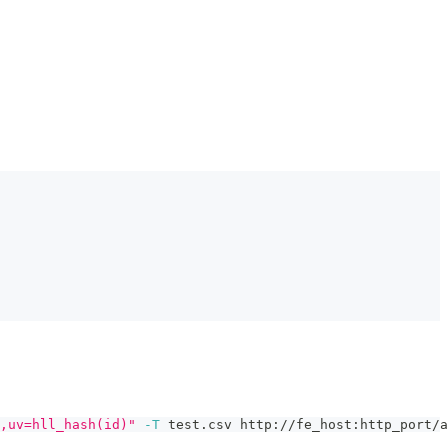
,uv=hll_hash(id)"
-T
 test.csv http://fe_host:http_port/a