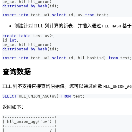
uv_set hll hll_union
)
distributed
by
hash
(
id
)
;
insert
into
 test_uv1 
select
 id
,
 uv 
from
 test
;
创建针对 HLL 列计算的新表，并插入通过
基于
HLL_HASH
create
table
 test_uv2
(
id 
int
,
uv_set hll hll_union
)
distributed
by
hash
(
id
)
;
insert
into
 test_uv2 
select
 id
,
 hll_hash
(
id
)
from
 test
;
查询数据
HLL 列不支持直接查询原始值。您可以通过函数
HLL_UNION_AG
SELECT
 HLL_UNION_AGG
(
uv
)
FROM
 test
;
返回如下：
+---------------------+
| hll_union_agg(`uv`) |
+---------------------+
|                   7 |