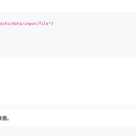
ocks/data/input/file"
)
数据。