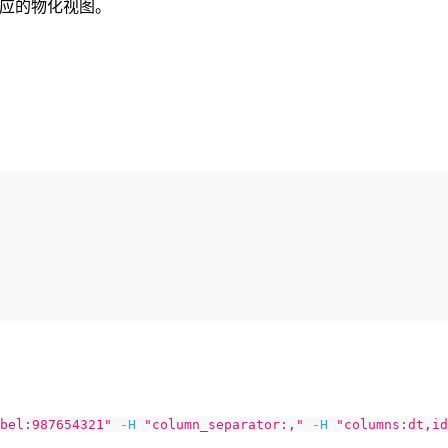
对应的物化视图。
bel:987654321"
-H
"column_separator:,"
-H
"columns:dt,id