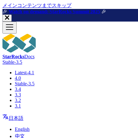
メインコンテンツまでスキップ
🎉️
Watch on demand: StarRocks Summit 2025
🎉️
StarRocks
Docs
Stable-3.5
Latest-4.1
4.0
Stable-3.5
3.4
3.3
3.2
3.1
日本語
English
中文