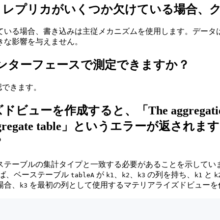
？レプリカがいくつか欠けている場合、
ている場合、書き込みは主従メカニズムを使用します。データ
きな影響を与えません。
インターフェースで測定できますか？
認できます。
と、「The aggregation type of c
e column in aggregate table」と
？
ステーブルの集計タイプと一致する必要があることを示してい
えば、ベーステーブル
が
、
、
の列を持ち、
と
tableA
k1
k2
k3
k1
k
場合、
を最初の列として使用するマテリアライズドビューを
k3