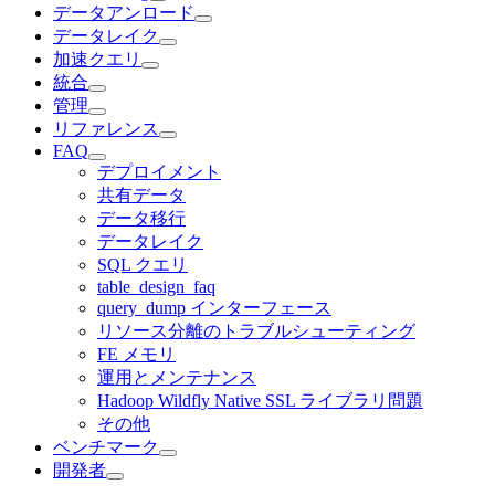
データアンロード
データレイク
加速クエリ
統合
管理
リファレンス
FAQ
デプロイメント
共有データ
データ移行
データレイク
SQL クエリ
table_design_faq
query_dump インターフェース
リソース分離のトラブルシューティング
FE メモリ
運用とメンテナンス
Hadoop Wildfly Native SSL ライブラリ問題
その他
ベンチマーク
開発者