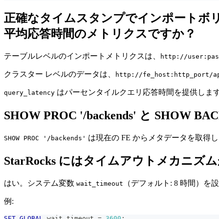
正確なタイムスタンプでインポートボ
平均応答時間のメトリクスですか？
テーブルレベルのインポートメトリクスは、
http://user:pas
クラスター レベルのデータは、
http://fe_host:http_port/a
はパーセンタイルクエリ応答時間を提供しま
query_latency
SHOW PROC '/backends' と SHO
は現在の FE からメタデータを取得
SHOW PROC '/backends'
StarRocks にはタイムアウトメ
はい。システム変数
（デフォルト: 8 時間）
wait_timeout
例:
SET
GLOBAL
 wait_timeout 
=
3600
;