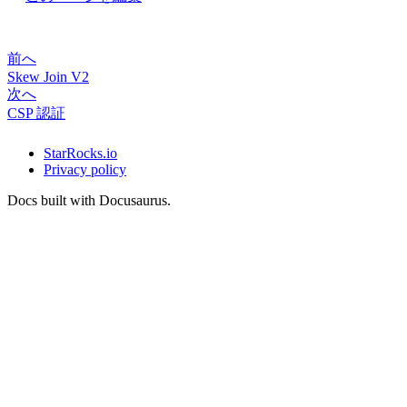
前へ
Skew Join V2
次へ
CSP 認証
StarRocks.io
Privacy policy
Docs built with Docusaurus.