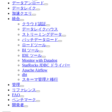
データアンロード
データレイク
加速クエリ
統合
クラウド認証
データレイクハウス
ストリーミングデータ
バッチデータロード
ロードツール
BI ツール
IDE ツール
Monitor with Datadog
StarRocks JDBC ドライバー
Apache Airflow
dbt
スキーマ管理と移行
管理
リファレンス
FAQ
ベンチマーク
開発者