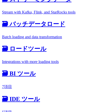
Stream with Kafka, Flink, and StarRocks tools
🗃️ バッチデータロード
Batch loading and data transformation
🗃️ ロードツール
Integrations with more loading tools
🗃️ BI ツール
7項目
🗃️ IDE ツール