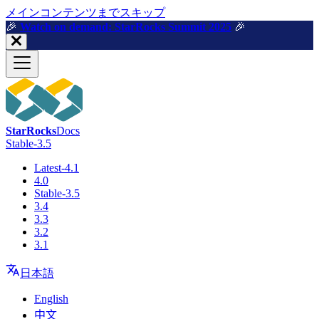
メインコンテンツまでスキップ
🎉️
Watch on demand: StarRocks Summit 2025
🎉️
StarRocks
Docs
Stable-3.5
Latest-4.1
4.0
Stable-3.5
3.4
3.3
3.2
3.1
日本語
English
中文