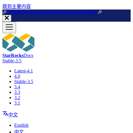
跳到主要内容
🎉️
Watch on demand: StarRocks Summit 2025
🎉️
StarRocks
Docs
Stable-3.5
Latest-4.1
4.0
Stable-3.5
3.4
3.3
3.2
3.1
中文
English
中文