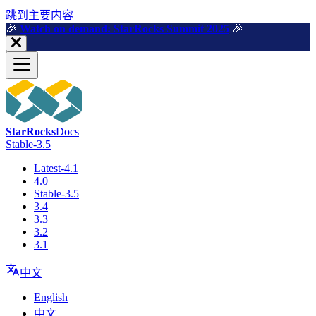
跳到主要内容
🎉️
Watch on demand: StarRocks Summit 2025
🎉️
StarRocks
Docs
Stable-3.5
Latest-4.1
4.0
Stable-3.5
3.4
3.3
3.2
3.1
中文
English
中文