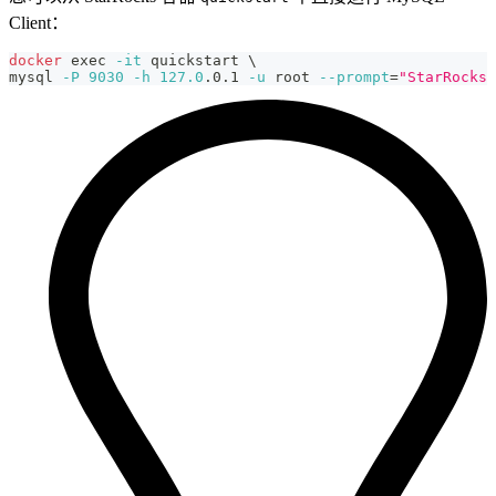
Client：
docker
exec
-it
 quickstart 
\
mysql 
-P
9030
-h
127.0
.0.1 
-u
 root 
--prompt
=
"StarRocks 