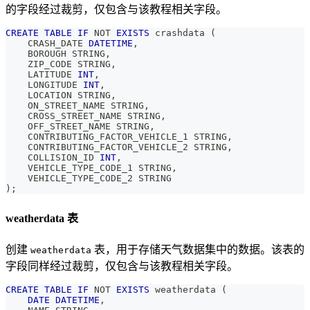
的字段经过裁剪，仅包含与该教程相关字段。
CREATE
TABLE
IF
NOT
EXISTS
 crashdata 
(
    CRASH_DATE 
DATETIME
,
    BOROUGH STRING
,
    ZIP_CODE STRING
,
    LATITUDE 
INT
,
    LONGITUDE 
INT
,
    LOCATION STRING
,
    ON_STREET_NAME STRING
,
    CROSS_STREET_NAME STRING
,
    OFF_STREET_NAME STRING
,
    CONTRIBUTING_FACTOR_VEHICLE_1 STRING
,
    CONTRIBUTING_FACTOR_VEHICLE_2 STRING
,
    COLLISION_ID 
INT
,
    VEHICLE_TYPE_CODE_1 STRING
,
    VEHICLE_TYPE_CODE_2 STRING
)
;
weatherdata 表
创建
表，用于存储天气数据集中的数据。该表的
weatherdata
字段同样经过裁剪，仅包含与该教程相关字段。
CREATE
TABLE
IF
NOT
EXISTS
 weatherdata 
(
DATE
DATETIME
,