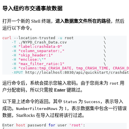
导入纽约市交通事故数据
打开一个新的 Shell 终端，
进入数据集文件所在的路径
，然后
运行以下命令。
curl
 --location-trusted 
-u
 root             
\
-T
 ./NYPD_Crash_Data.csv                
\
-H
"label:crashdata-0"
\
-H
"column_separator:,"
\
-H
"skip_header:1"
\
-H
"enclose:
\"
"
\
-H
"max_filter_ratio:1"
\
-H
"columns:tmp_CRASH_DATE, tmp_CRASH_TIME, CRASH_D
-XPUT
 http://localhost:8030/api/quickstart/crashdat
运行命令后，系统会提示您输入密码。由于您尚未为
用
root
户分配密码，所以只需按
Enter
键跳过。
以下是上述命令的返回。其中
为
，表示导入
Status
Success
成功。
为 1，表示数据集中包含一行错误
NumberFilteredRows
数据，StarRocks 在导入过程将该行过滤。
Enter 
host
 password 
for
 user 
'root'
: