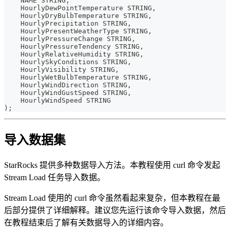
    NAME STRING
,
    HourlyDewPointTemperature STRING
,
    HourlyDryBulbTemperature STRING
,
    HourlyPrecipitation STRING
,
    HourlyPresentWeatherType STRING
,
    HourlyPressureChange STRING
,
    HourlyPressureTendency STRING
,
    HourlyRelativeHumidity STRING
,
    HourlySkyConditions STRING
,
    HourlyVisibility STRING
,
    HourlyWetBulbTemperature STRING
,
    HourlyWindDirection STRING
,
    HourlyWindGustSpeed STRING
,
    HourlyWindSpeed STRING
)
;
导入数据集
StarRocks 提供多种数据导入方法。本教程使用 curl 命令发起
Stream Load 任务导入数据。
Stream Load 使用的 curl 命令虽然看起来复杂，但本教程在最
后部分提供了详细解释。建议您先运行该命令导入数据，然后
在教程结束后了解有关数据导入的详细内容。