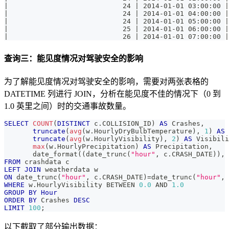
|                            24 | 2014-01-01 03:00:00 |
|                            24 | 2014-01-01 04:00:00 |
|                            24 | 2014-01-01 05:00:00 |
|                            25 | 2014-01-01 06:00:00 |
|                            26 | 2014-01-01 07:00:00 |
查询三：能见度情况对驾驶安全的影响
为了解能见度情况对驾驶安全的影响，需要对两张表格的
DATETIME 列进行 JOIN，分析在能见度不佳的情况下（0 到
1.0 英里之间）时的交通事故数量。
SELECT
COUNT
(
DISTINCT
 c
.
COLLISION_ID
)
AS
 Crashes
,
truncate
(
avg
(
w
.
HourlyDryBulbTemperature
)
,
1
)
AS
 
truncate
(
avg
(
w
.
HourlyVisibility
)
,
2
)
AS
 Visibili
max
(
w
.
HourlyPrecipitation
)
AS
 Precipitation
,
       date_format
(
(
date_trunc
(
"hour"
,
 c
.
CRASH_DATE
)
)
,
FROM
 crashdata c
LEFT
JOIN
 weatherdata w
ON
 date_trunc
(
"hour"
,
 c
.
CRASH_DATE
)
=
date_trunc
(
"hour"
,
 
WHERE
 w
.
HourlyVisibility 
BETWEEN
0.0
AND
1.0
GROUP
BY
Hour
ORDER
BY
 Crashes 
DESC
LIMIT
100
;
以下截取了部分输出数据：