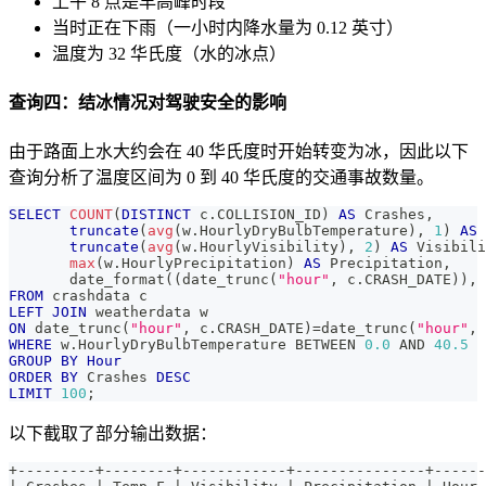
上午 8 点是早高峰时段
当时正在下雨（一小时内降水量为 0.12 英寸）
温度为 32 华氏度（水的冰点）
查询四：结冰情况对驾驶安全的影响
由于路面上水大约会在 40 华氏度时开始转变为冰，因此以下
查询分析了温度区间为 0 到 40 华氏度的交通事故数量。
SELECT
COUNT
(
DISTINCT
 c
.
COLLISION_ID
)
AS
 Crashes
,
truncate
(
avg
(
w
.
HourlyDryBulbTemperature
)
,
1
)
AS
 
truncate
(
avg
(
w
.
HourlyVisibility
)
,
2
)
AS
 Visibili
max
(
w
.
HourlyPrecipitation
)
AS
 Precipitation
,
       date_format
(
(
date_trunc
(
"hour"
,
 c
.
CRASH_DATE
)
)
,
FROM
 crashdata c
LEFT
JOIN
 weatherdata w
ON
 date_trunc
(
"hour"
,
 c
.
CRASH_DATE
)
=
date_trunc
(
"hour"
,
 
WHERE
 w
.
HourlyDryBulbTemperature 
BETWEEN
0.0
AND
40.5
GROUP
BY
Hour
ORDER
BY
 Crashes 
DESC
LIMIT
100
;
以下截取了部分输出数据：
+---------+--------+------------+---------------+------