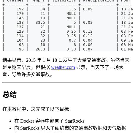
| Crashes | Temp_F | Visibility | Precipitation | Hour 
+---------+--------+------------+---------------+------
|     192 |     34 |        1.5 | 0.09          | 18 Ja
|     170 |     21 |       NULL |               | 21 Ja
|     145 |     19 |       NULL |               | 21 Ja
|     138 |   33.5 |          5 | 0.02          | 18 Ja
|     137 |     21 |       NULL |               | 21 Ja
|     129 |     32 |       0.25 | 0.12          | 03 Fe
|     114 |     32 |       0.25 | 0.12          | 03 Fe
|     104 |     23 |        0.7 | 0.04          | 09 Ja
|      98 |     16 |          8 | 0.00          | 06 Ma
|      96 |   26.3 |       0.33 | 0.07          | 01 Ma
结果显示，2015 年 1 月 18 日发生了大量交通事故。虽然当天
是星期天早晨，但根据
weather.com
显示，当天下了一场大
雪，导致许多交通事故。
总结
在本教程中，您完成了以下目标：
在 Docker 容器中部署了 StarRocks
向 StarRocks 导入了纽约市的交通事故数据和天气数据