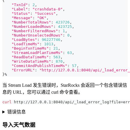
{
"TxnId"
:
2
,
"Label"
:
"crashdata-0"
,
"Status"
:
"Success"
,
"Message"
:
"OK"
,
"NumberTotalRows"
:
423726
,
"NumberLoadedRows"
:
423725
,
"NumberFilteredRows"
:
1
,
"NumberUnselectedRows"
:
0
,
"LoadBytes"
:
96227746
,
"LoadTimeMs"
:
1013
,
"BeginTxnTimeMs"
:
21
,
"StreamLoadPlanTimeMs"
:
63
,
"ReadDataTimeMs"
:
563
,
"WriteDataTimeMs"
:
870
,
"CommitAndPublishTimeMs"
:
57
,
"ErrorURL"
:
"http://127.0.0.1:8040/api/_load_error_
}
%
当 Stream Load 发生错误时，StarRocks 会返回一个包含错误信
息的 URL，您可以通过 curl 命令查看。
curl
 http://127.0.0.1:8040/api/_load_error_log?file
=
err
错误信息
导入天气数据