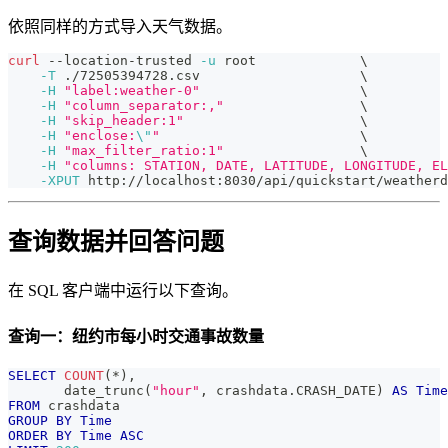
依照同样的方式导入天气数据。
curl
 --location-trusted 
-u
 root             
\
-T
 ./72505394728.csv                    
\
-H
"label:weather-0"
\
-H
"column_separator:,"
\
-H
"skip_header:1"
\
-H
"enclose:
\"
"
\
-H
"max_filter_ratio:1"
\
-H
"columns: STATION, DATE, LATITUDE, LONGITUDE, EL
-XPUT
 http://localhost:8030/api/quickstart/weatherd
查询数据并回答问题
在 SQL 客户端中运行以下查询。
查询一：纽约市每小时交通事故数量
SELECT
COUNT
(
*
)
,
       date_trunc
(
"hour"
,
 crashdata
.
CRASH_DATE
)
AS
Time
FROM
 crashdata
GROUP
BY
Time
ORDER
BY
Time
ASC