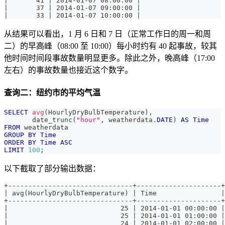
|       41 | 2014-01-07 08:00:00 |
|       37 | 2014-01-07 09:00:00 |
|       33 | 2014-01-07 10:00:00 |
从结果可以看出，1 月 6 日和 7 日（正常工作日的周一和周
二）的早高峰（08:00 至 10:00）每小时约有 40 起事故，较其
他时间时间段事故数量明显更多。除此之外，晚高峰（17:00
左右）的事故数量也接近这个数字。
查询二：纽约市的平均气温
SELECT
avg
(
HourlyDryBulbTemperature
)
,
       date_trunc
(
"hour"
,
 weatherdata
.
DATE
)
AS
Time
FROM
 weatherdata
GROUP
BY
Time
ORDER
BY
Time
ASC
LIMIT
100
;
以下截取了部分输出数据：
+-------------------------------+---------------------+
| avg(HourlyDryBulbTemperature) | Time                |
+-------------------------------+---------------------+
|                            25 | 2014-01-01 00:00:00 |
|                            25 | 2014-01-01 01:00:00 |
|                            24 | 2014-01-01 02:00:00 |