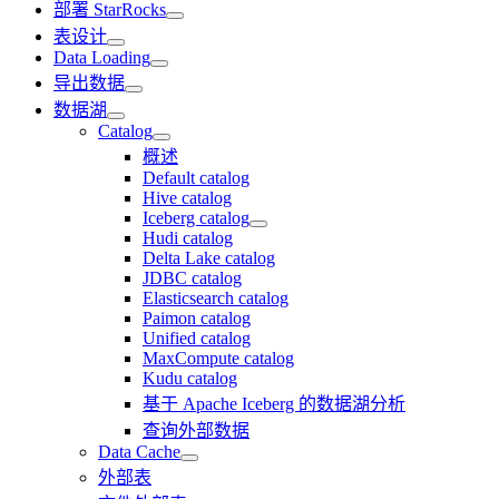
部署 StarRocks
表设计
Data Loading
导出数据
数据湖
Catalog
概述
Default catalog
Hive catalog
Iceberg catalog
Hudi catalog
Delta Lake catalog
JDBC catalog
Elasticsearch catalog
Paimon catalog
Unified catalog
MaxCompute catalog
Kudu catalog
基于 Apache Iceberg 的数据湖分析
查询外部数据
Data Cache
外部表