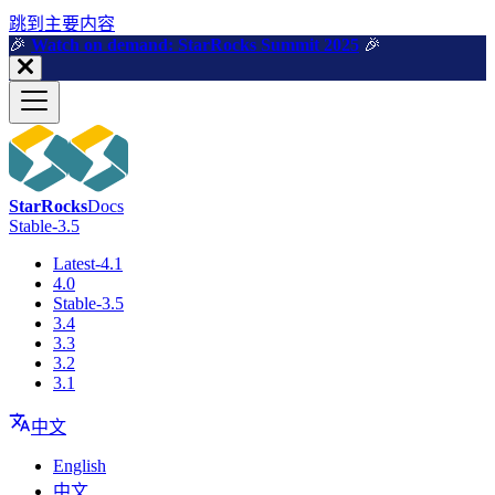
跳到主要内容
🎉️
Watch on demand: StarRocks Summit 2025
🎉️
StarRocks
Docs
Stable-3.5
Latest-4.1
4.0
Stable-3.5
3.4
3.3
3.2
3.1
中文
English
中文