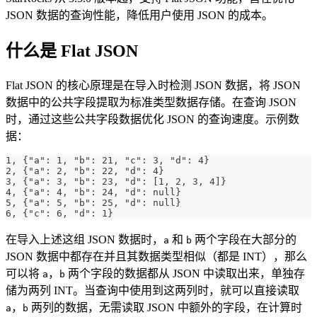
JSON 数据的查询性能，降低用户使用 JSON 的成本。
什么是 Flat JSON
Flat JSON 的核心原理是在导入时检测 JSON 数据，将 JSON
数据中的公共字段提取为标准类型数据存储。在查询 JSON
时，通过这些公共字段数据优化 JSON 的查询速度。示例数
据：
1, {"a": 1, "b": 21, "c": 3, "d": 4}
2, {"a": 2, "b": 22, "d": 4}
3, {"a": 3, "b": 23, "d": [1, 2, 3, 4]}
4, {"a": 4, "b": 24, "d": null}
5, {"a": 5, "b": 25, "d": null}
6, {"c": 6, "d": 1}
在导入上述这组 JSON 数据时，
和
两个字段在大部分的
a
b
JSON 数据中都存在并且其数据类型相似（都是 INT），那么
可以将
，
两个字段的数据都从 JSON 中读取出来，单独存
a
b
储为两列 INT。当查询中使用到这两列时，就可以直接读取
，
两列的数据，无需读取 JSON 中额外的字段，在计算时
a
b