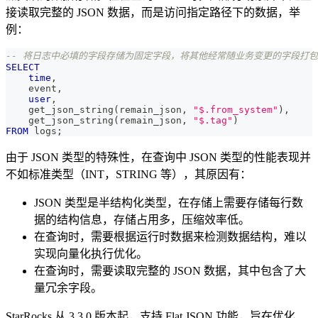
接读取完整的 JSON 数据，而是访问指定路径下的数据，举
例：
-- 将日志中必填的字段存储为固定字段，将其他经常随业务变更的字段打包为
SELECT
time
,
    event
,
user
,
    get_json_string
(
remain_json
,
"$.from_system"
)
,
    get_json_string
(
remain_json
,
"$.tag"
)
FROM
 logs
;
由于 JSON 类型的特殊性，在查询中 JSON 类型的性能表现并
不如标准类型（INT，STRING 等），其原因有：
JSON 类型是半结构化类型，在存储上需要存储每行数
据的结构信息，存储占用多，压缩效率低。
在查询时，需要根据运行时数据来检测数据结构，难以
实现向量化执行优化。
在查询时，需要读取完整的 JSON 数据，其中包含了大
量冗余字段。
StarRocks 从 3.3.0 版本起，支持 Flat JSON 功能，旨在优化