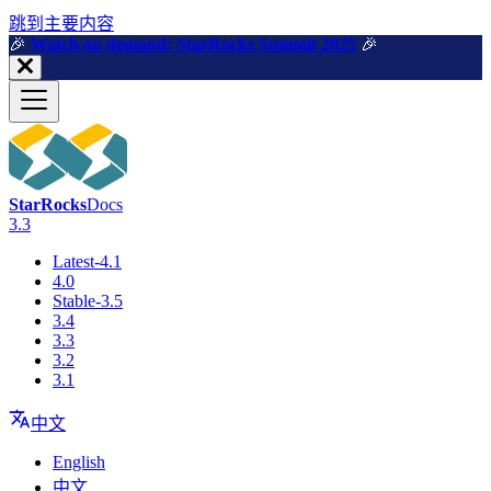
跳到主要内容
🎉️
Watch on demand: StarRocks Summit 2025
🎉️
StarRocks
Docs
3.3
Latest-4.1
4.0
Stable-3.5
3.4
3.3
3.2
3.1
中文
English
中文