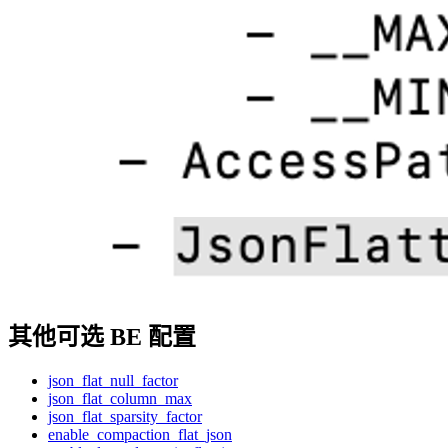
其他可选 BE 配置
json_flat_null_factor
json_flat_column_max
json_flat_sparsity_factor
enable_compaction_flat_json