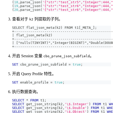
(
18
,
parse_json
(
'{"str":"test_str5","Integer":444,"
(
19
,
parse_json
(
'{"str":"test_str6","Integer":444,"
(
20
,
parse_json
(
'{"str":"test_str6","Integer":444,"
查看对于
列提取的子列。
k2
SELECT flat_json_meta(k2) FROM t1[_META_];
+-------------------------------------------------
| flat_json_meta(k2)                              
+-------------------------------------------------
| ["nulls(TINYINT)","Integer(BIGINT)","Double(DOUB
+-------------------------------------------------
开启 Session 变量
。
cbo_prune_json_subfield
SET
 cbo_prune_json_subfield 
=
true
;
开启 Query Profile 特性。
SET
 enable_profile 
=
true
;
执行数据查询。
SELECT
*
FROM
 t1
;
SELECT
 get_json_string
(
k2
,
'\$.Integer'
)
FROM
 t1 
WH
SELECT
 get_json_string
(
k2
,
'\$.Double'
)
FROM
 t1 
WHE
SELECT
 get_json_string
(
k2
,
'\$.Object'
)
FROM
 t1 
WHE