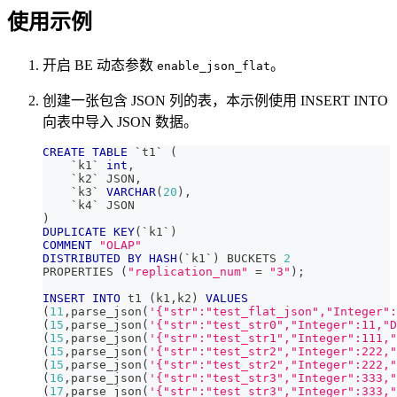
使用示例
开启 BE 动态参数
。
enable_json_flat
创建一张包含 JSON 列的表，本示例使用 INSERT INTO
向表中导入 JSON 数据。
CREATE
TABLE
`
t1
`
(
`
k1
`
int
,
`
k2
`
 JSON
,
`
k3
`
VARCHAR
(
20
)
,
`
k4
`
 JSON
)
DUPLICATE
KEY
(
`
k1
`
)
COMMENT
"OLAP"
DISTRIBUTED
BY
HASH
(
`
k1
`
)
 BUCKETS 
2
PROPERTIES 
(
"replication_num"
=
"3"
)
;
INSERT
INTO
 t1 
(
k1
,
k2
)
VALUES
(
11
,
parse_json
(
'{"str":"test_flat_json","Integer":
(
15
,
parse_json
(
'{"str":"test_str0","Integer":11,"D
(
15
,
parse_json
(
'{"str":"test_str1","Integer":111,"
(
15
,
parse_json
(
'{"str":"test_str2","Integer":222,"
(
15
,
parse_json
(
'{"str":"test_str2","Integer":222,"
(
16
,
parse_json
(
'{"str":"test_str3","Integer":333,"
(
17
,
parse_json
(
'{"str":"test_str3","Integer":333,"