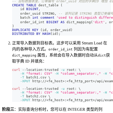
-- 目标数据表里，订单编号`order_uuid`对应的字典ID 增加 dic
CREATE
TABLE
 dest_table 
(
    id 
BIGINT
,
    order_uuid STRING
,
-- 该列记录 STRING 类型订单编号
    batch 
int
comment
'used to distinguish differe
    order_id_int 
BIGINT
AS
 dict_mapping
(
'dict'
,
 or
)
DUPLICATE
KEY
(
id
,
 order_uuid
)
DISTRIBUTED
BY
HASH
(
id
)
;
正常导入数据到目标表。这步可以采用 Stream Load 在
内的各种导入方式。
列因为有配置
order_id_int
属性，系统会在导入数据时自动从
获
dict_mapping
dict
取字典 ID 并填充：
curl
 --location-trusted 
-u
 root: 
\
-H
"format: CSV"
-H
"column_separator:,"
-H
"c
-T
 batch1.csv 
\
-XPUT
 http://
<
fe_host
>
:
<
fe_http_port
>
/api/exam
curl
 --location-trusted 
-u
 root: 
\
-H
"format: CSV"
-H
"column_separator:,"
-H
"c
-T
 batch2.csv 
\
-XPUT
 http://
<
fe_host
>
:
<
fe_http_port
>
/api/exam
阶段三
：实际查询分析时，您可以在 INTEGER 类型的列