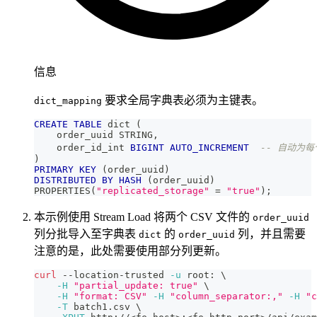
信息
要求全局字典表必须为主键表。
dict_mapping
CREATE
TABLE
 dict 
(
    order_uuid STRING
,
    order_id_int 
BIGINT
AUTO_INCREMENT
-- 自动为每个
)
PRIMARY
KEY
(
order_uuid
)
DISTRIBUTED
BY
HASH
(
order_uuid
)
PROPERTIES
(
"replicated_storage"
=
"true"
)
;
本示例使用 Stream Load 将两个 CSV 文件的
order_uuid
列分批导入至字典表
的
列，并且需要
dict
order_uuid
注意的是，此处需要使用部分列更新。
curl
 --location-trusted 
-u
 root: 
\
-H
"partial_update: true"
\
-H
"format: CSV"
-H
"column_separator:,"
-H
"c
-T
 batch1.csv 
\