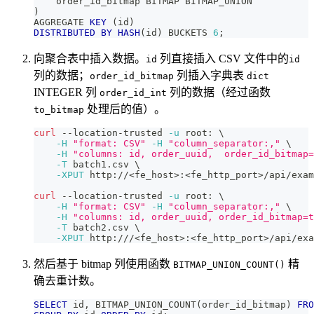
    order_id_bitmap BITMAP BITMAP_UNION
)
AGGREGATE 
KEY
(
id
)
DISTRIBUTED
BY
HASH
(
id
)
 BUCKETS 
6
;
向聚合表中插入数据。
列直接插入 CSV 文件中的
id
id
列的数据；
列插入字典表
order_id_bitmap
dict
INTEGER 列
列的数据（经过函数
order_id_int
处理后的值）。
to_bitmap
curl
 --location-trusted 
-u
 root: 
\
-H
"format: CSV"
-H
"column_separator:,"
\
-H
"columns: id, order_uuid,  order_id_bitmap=
-T
 batch1.csv 
\
-XPUT
 http://
<
fe_host
>
:
<
fe_http_port
>
/api/exam
curl
 --location-trusted 
-u
 root: 
\
-H
"format: CSV"
-H
"column_separator:,"
\
-H
"columns: id, order_uuid, order_id_bitmap=t
-T
 batch2.csv 
\
-XPUT
 http:///
<
fe_host
>
:
<
fe_http_port
>
/api/exa
然后基于 bitmap 列使用函数
精
BITMAP_UNION_COUNT()
确去重计数。
SELECT
 id
,
 BITMAP_UNION_COUNT
(
order_id_bitmap
)
FRO