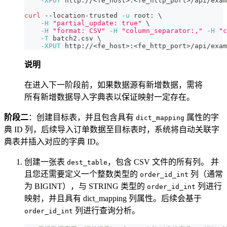
-XPUT
 http://
<
fe_host
>
:
<
fe_http_port
>
/api/exam
curl
 --location-trusted 
-u
 root: 
\
-H
"partial_update: true"
\
-H
"format: CSV"
-H
"column_separator:,"
-H
"c
-T
 batch2.csv 
\
-XPUT
 http://
<
fe_host
>
:
<
fe_http_port
>
/api/exam
说明
在进入下一阶段前，如果数据源有新增数据，需将
所有新增数据导入字典表以保证映射一定存在。
阶段二
：创建目标表，并且包含具有
属性的字
dict_mapping
典 ID 列，后续导入订单数据至目标表时，系统将自动关联字
典表并插入对应的字典 ID。
创建一张表
，包含 CSV 文件的所有列。 并
dest_table
且您还需要定义一个整数类型的
列（通常
order_id_int
为 BIGINT），与 STRING 类型的
列进行
order_id_int
映射，并且具有 dict_mapping 列属性。后续会基于
列进行查询分析。
order_id_int