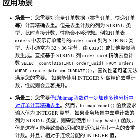
应用场景
场景一
：您需要对海量订单数据（零售订单、快递订单
等）计算精确去重。但是去重计数的列为 STRING 类
型，此时直接计数，性能会不够理想。例如订单表
中表示订单编号的
列为 STRING 类
orders
order_uuid
型，大小通常为 32 ~ 36 字节，由
或其他类似函
UUID()
数生成。直接基于 STRING 列
精确去重计
order_uuid
数
SELECT count(DISTINCT order_uuid) FROM orders
，查询性能可能无法
WHERE create_date >= CURDATE();
满足您的需要。 如果能使用 INTEGER 列做精确去重计
数，性能则会显著提升。
场景二
：您需要
借助bitmap函数进一步加速多维分析中
对订单计算精确去重
。然而，
函数要求
bitmap_count()
输入值为 INTEGER 类型，如果业务场景中去重计数的
列为 STRING 类型，则需要使用
函数，
bitmap_hash()
但是这样可能导致最终返回的是近似且值小一点的去重
计数。并且，相对于连续分配的 INTEGER 值，