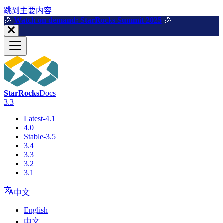
跳到主要内容
🎉️
Watch on demand: StarRocks Summit 2025
🎉️
StarRocks
Docs
3.3
Latest-4.1
4.0
Stable-3.5
3.4
3.3
3.2
3.1
中文
English
中文