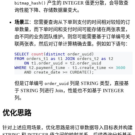
产生的 INTEGER 值更分散，会导致查
bitmap_hash()
询性能下降、存储数据量变大。
场景三
：您需要查询从下单到支付的时间相对较短的订
单数量，而下单时间和支付时间可能存储在两张表里，
由不同的业务团队维护。则您可能需要基于订单编号关
联两张表，然后对订单计算精确去重。例如如下语句：
SELECT
count
(
distinct
 order_uuid
)
FROM
 orders_t1 
as
 t1 
JOIN
 orders_t2 
as
 t2
ON
 t1
.
order_uuid 
=
 t2
.
order_uuid
WHERE
 t2
.
payment_time 
-
 t1
.
create_time 
<=
3600
AND
 create_date 
>=
 CURDATE
(
)
;
但是订单编号
列是 STRING 类型，直接基
order_uuid
于 STRING 列进行 Join，性能也不如基于 INTEGER
列。
优化思路
针对上述应用场景，优化思路是将订单数据导入目标表并构建
STRING 和 INTEGER 值之间的映射关系，后续查询分析基于