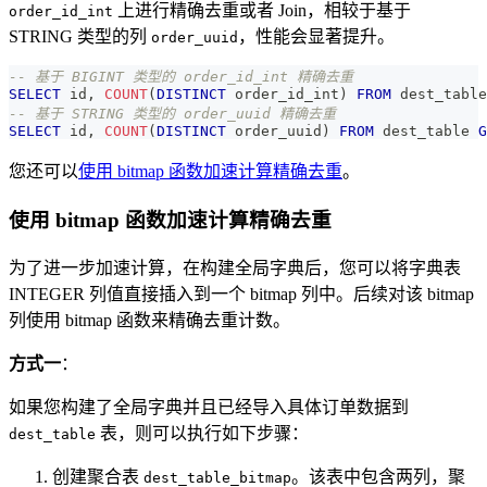
上进行精确去重或者 Join，相较于基于
order_id_int
STRING 类型的列
，性能会显著提升。
order_uuid
-- 基于 BIGINT 类型的 order_id_int 精确去重
SELECT
 id
,
COUNT
(
DISTINCT
 order_id_int
)
FROM
 dest_table
-- 基于 STRING 类型的 order_uuid 精确去重
SELECT
 id
,
COUNT
(
DISTINCT
 order_uuid
)
FROM
 dest_table 
G
您还可以
使用 bitmap 函数加速计算精确去重
。
使用 bitmap 函数加速计算精确去重
为了进一步加速计算，在构建全局字典后，您可以将字典表
INTEGER 列值直接插入到一个 bitmap 列中。后续对该 bitmap
列使用 bitmap 函数来精确去重计数。
方式一
：
如果您构建了全局字典并且已经导入具体订单数据到
表，则可以执行如下步骤：
dest_table
创建聚合表
。该表中包含两列，聚
dest_table_bitmap