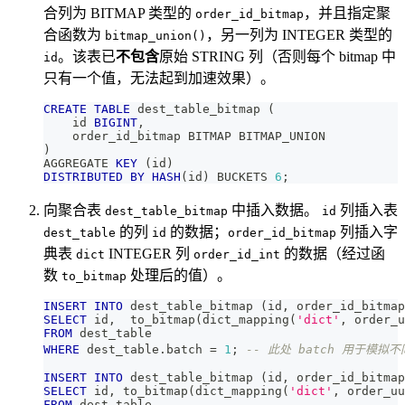
合列为 BITMAP 类型的
，并且指定聚
order_id_bitmap
合函数为
，另一列为 INTEGER 类型的
bitmap_union()
。该表已
不包含
原始 STRING 列（否则每个 bitmap 中
id
只有一个值，无法起到加速效果）。
CREATE
TABLE
 dest_table_bitmap 
(
    id 
BIGINT
,
    order_id_bitmap BITMAP BITMAP_UNION
)
AGGREGATE 
KEY
(
id
)
DISTRIBUTED
BY
HASH
(
id
)
 BUCKETS 
6
;
向聚合表
中插入数据。
列插入表
dest_table_bitmap
id
的列
的数据；
列插入字
dest_table
id
order_id_bitmap
典表
INTEGER 列
的数据（经过函
dict
order_id_int
数
处理后的值）。
to_bitmap
INSERT
INTO
 dest_table_bitmap 
(
id
,
 order_id_bitmap
SELECT
 id
,
  to_bitmap
(
dict_mapping
(
'dict'
,
 order_u
FROM
 dest_table
WHERE
 dest_table
.
batch 
=
1
;
-- 此处 batch 用于模拟
INSERT
INTO
 dest_table_bitmap 
(
id
,
 order_id_bitmap
SELECT
 id
,
 to_bitmap
(
dict_mapping
(
'dict'
,
 order_uu
FROM
 dest_table