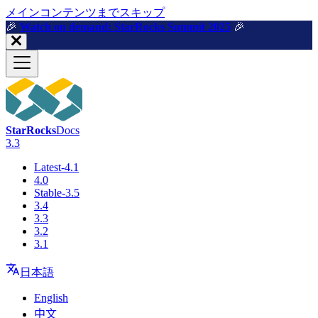
メインコンテンツまでスキップ
🎉️
Watch on demand: StarRocks Summit 2025
🎉️
StarRocks
Docs
3.3
Latest-4.1
4.0
Stable-3.5
3.4
3.3
3.2
3.1
日本語
English
中文