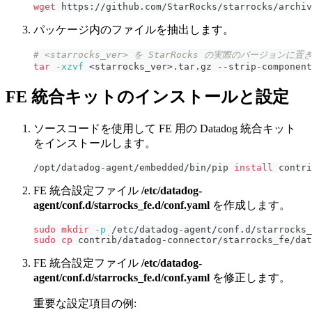
wget
 https://github.com/StarRocks/starrocks/archiv
パッケージ内のファイルを抽出します。
# <starrocks_ver> を StarRocks の実際のバージョンに
tar
-xzvf
<
starrocks_ver
>
.tar.gz --strip-component
FE 統合キットのインストールと設定
ソースコードを使用して FE 用の Datadog 統合キット
をインストールします。
/opt/datadog-agent/embedded/bin/pip 
install
 contri
FE 統合設定ファイル
/etc/datadog-
agent/conf.d/starrocks_fe.d/conf.yaml
を作成します。
sudo
mkdir
-p
 /etc/datadog-agent/conf.d/starrocks_
sudo
cp
 contrib/datadog-connector/starrocks_fe/dat
FE 統合設定ファイル
/etc/datadog-
agent/conf.d/starrocks_fe.d/conf.yaml
を修正します。
重要な設定項目の例: