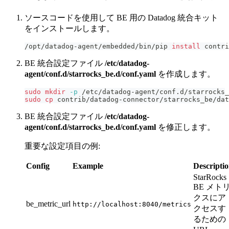
ソースコードを使用して BE 用の Datadog 統合キット
をインストールします。
/opt/datadog-agent/embedded/bin/pip 
install
 contri
BE 統合設定ファイル
/etc/datadog-
agent/conf.d/starrocks_be.d/conf.yaml
を作成します。
sudo
mkdir
-p
 /etc/datadog-agent/conf.d/starrocks_
sudo
cp
 contrib/datadog-connector/starrocks_be/dat
BE 統合設定ファイル
/etc/datadog-
agent/conf.d/starrocks_be.d/conf.yaml
を修正します。
重要な設定項目の例:
Config
Example
Descripti
StarRocks
BE メト
クスにア
be_metric_url
http://localhost:8040/metrics
クセスす
るための