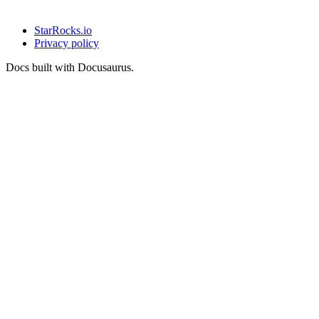
StarRocks.io
Privacy policy
Docs built with Docusaurus.