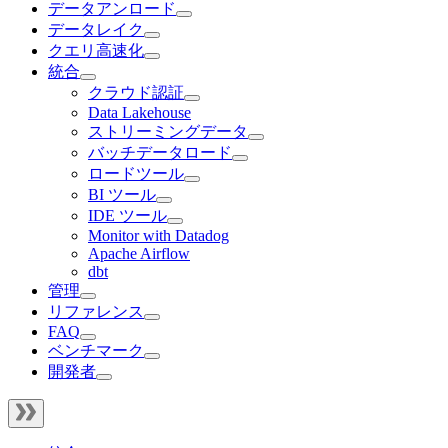
データアンロード
データレイク
クエリ高速化
統合
クラウド認証
Data Lakehouse
ストリーミングデータ
バッチデータロード
ロードツール
BI ツール
IDE ツール
Monitor with Datadog
Apache Airflow
dbt
管理
リファレンス
FAQ
ベンチマーク
開発者