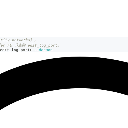
rity_networks），
er FE 节点的 edit_log_port。
edit_log_port
>
--daemon