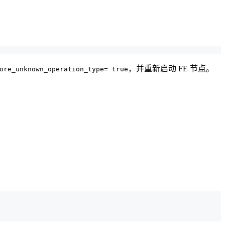
，并重新启动 FE 节点。
ore_unknown_operation_type= true