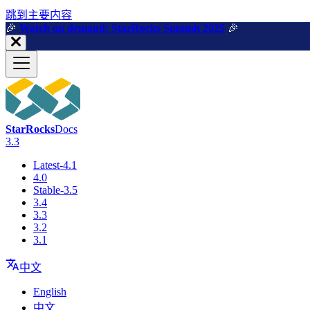
跳到主要内容
🎉️
Watch on demand: StarRocks Summit 2025
🎉️
StarRocks
Docs
3.3
Latest-4.1
4.0
Stable-3.5
3.4
3.3
3.2
3.1
中文
English
中文