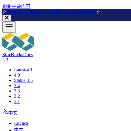
跳到主要内容
🎉️
Watch on demand: StarRocks Summit 2025
🎉️
StarRocks
Docs
3.3
Latest-4.1
4.0
Stable-3.5
3.4
3.3
3.2
3.1
中文
English
中文