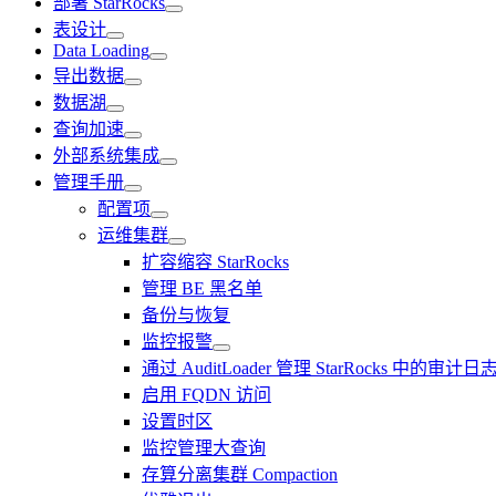
部署 StarRocks
表设计
Data Loading
导出数据
数据湖
查询加速
外部系统集成
管理手册
配置项
运维集群
扩容缩容 StarRocks
管理 BE 黑名单
备份与恢复
监控报警
通过 AuditLoader 管理 StarRocks 中的审计日
启用 FQDN 访问
设置时区
监控管理大查询
存算分离集群 Compaction