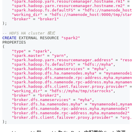
"spark.hadoop.yarn.resourcemanager.hostname.rm1"
=
"spark.hadoop.yarn.resourcemanager.hostname.rm2"
=
"spark.hadoop.fs.defaultFS"
=
"hdfs://namenode_host
"working_dir"
=
"hdfs://namenode_host:9000/tmp/star
"broker"
=
"broker1"
)
;
-- HDFS HA cluster 模式
CREATE
 EXTERNAL RESOURCE 
"spark2"
PROPERTIES
(
"type"
=
"spark"
,
"spark.master"
=
"yarn"
,
"spark.hadoop.yarn.resourcemanager.address"
=
"reso
"spark.hadoop.fs.defaultFS"
=
"hdfs://myha"
,
"spark.hadoop.dfs.nameservices"
=
"myha"
,
"spark.hadoop.dfs.ha.namenodes.myha"
=
"mynamenode1
"spark.hadoop.dfs.namenode.rpc-address.myha.mynamen
"spark.hadoop.dfs.namenode.rpc-address.myha.mynamen
"spark.hadoop.dfs.client.failover.proxy.provider"
=
"working_dir"
=
"hdfs://myha/tmp/starrocks"
,
"broker"
=
"broker2"
,
"broker.dfs.nameservices"
=
"myha"
,
"broker.dfs.ha.namenodes.myha"
=
"mynamenode1,mynam
"broker.dfs.namenode.rpc-address.myha.mynamenode1"
"broker.dfs.namenode.rpc-address.myha.mynamenode2"
"broker.dfs.client.failover.proxy.provider"
=
"org.
)
;