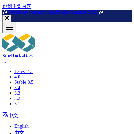
跳到主要内容
🎉️
Watch on demand: StarRocks Summit 2025
🎉️
StarRocks
Docs
3.1
Latest-4.1
4.0
Stable-3.5
3.4
3.3
3.2
3.1
中文
English
中文