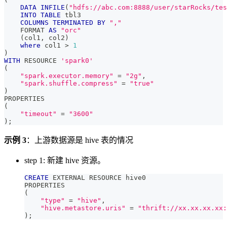
DATA
INFILE
(
"hdfs://abc.com:8888/user/starRocks/tes
INTO
TABLE
 tbl3
COLUMNS
TERMINATED
BY
","
    FORMAT 
AS
"orc"
(
col1
,
 col2
)
where
 col1 
>
1
)
WITH
 RESOURCE 
'spark0'
(
"spark.executor.memory"
=
"2g"
,
"spark.shuffle.compress"
=
"true"
)
PROPERTIES
(
"timeout"
=
"3600"
)
;
示例 3
：上游数据源是 hive 表的情况
step 1: 新建 hive 资源。
CREATE
 EXTERNAL RESOURCE hive0
PROPERTIES
(
"type"
=
"hive"
,
"hive.metastore.uris"
=
"thrift://xx.xx.xx.xx:
)
;