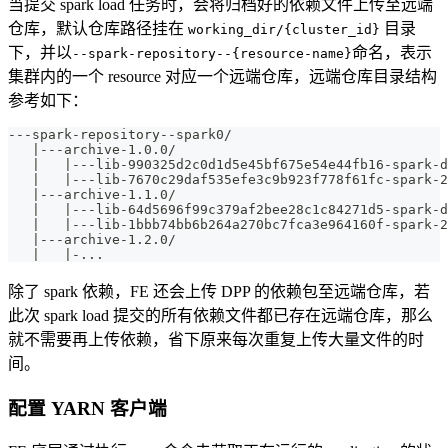
当提交 spark load 任务时，会将归档好的依赖文件上传至远端
仓库，默认仓库路径挂在
目录
working_dir/{cluster_id}
下，并以
命名，表示
--spark-repository--{resource-name}
集群内的一个 resource 对应一个远端仓库，远端仓库目录结构
参考如下：
---spark-repository--spark0/
   |---archive-1.0.0/
   |   |---lib-990325d2c0d1d5e45bf675e54e44fb16-spark-
   |   |---lib-7670c29daf535efe3c9b923f778f61fc-spark-2
   |---archive-1.1.0/
   |   |---lib-64d5696f99c379af2bee28c1c84271d5-spark-
   |   |---lib-1bbb74bb6b264a270bc7fca3e964160f-spark-2
   |---archive-1.2.0/
   |   |-...
除了 spark 依赖，FE 还会上传 DPP 的依赖包至远端仓库，若
此次 spark load 提交的所有依赖文件都已存在远端仓库，那么
就不需要再上传依赖，省下原来每次重复上传大量文件的时
间。
配置 YARN 客户端