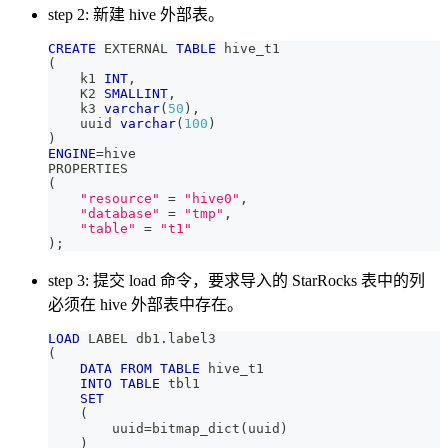
step 2: 新建 hive 外部表。
CREATE
 EXTERNAL 
TABLE
 hive_t1
(
    k1 
INT
,
    K2 
SMALLINT
,
    k3 
varchar
(
50
)
,
    uuid 
varchar
(
100
)
)
ENGINE
=
hive
PROPERTIES
(
"resource"
=
"hive0"
,
"database"
=
"tmp"
,
"table"
=
"t1"
)
;
step 3: 提交 load 命令，要求导入的 StarRocks 表中的列
必须在 hive 外部表中存在。
LOAD
 LABEL db1
.
label3
(
DATA
FROM
TABLE
 hive_t1
INTO
TABLE
 tbl1
SET
(
        uuid
=
bitmap_dict
(
uuid
)
)