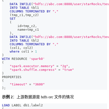
(
DATA
INFILE
(
"hdfs://abc.com:8888/user/starRocks/tes
INTO
TABLE
 tbl1
COLUMNS
TERMINATED
BY
","
(
tmp_c1
,
tmp_c2
)
SET
(
        id
=
tmp_c2
,
        name
=
tmp_c1
)
,
DATA
INFILE
(
"hdfs://abc.com:8888/user/starRocks/tes
INTO
TABLE
 tbl2
COLUMNS
TERMINATED
BY
","
(
col1
,
 col2
)
where
 col1 
>
1
)
WITH
 RESOURCE 
'spark0'
(
"spark.executor.memory"
=
"2g"
,
"spark.shuffle.compress"
=
"true"
)
PROPERTIES
(
"timeout"
=
"3600"
)
;
示例 2
：上游数据源是 hdfs orc 文件的情况
LOAD
 LABEL db1
.
label2
(