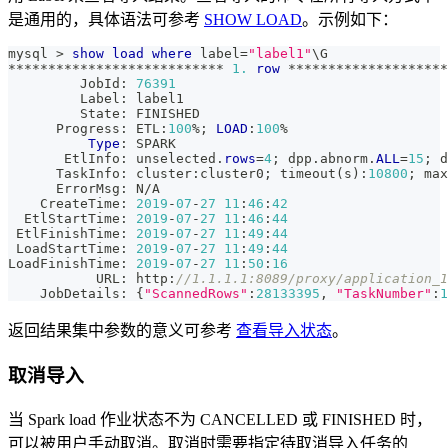
是通用的，具体语法可参考
SHOW LOAD
。示例如下：
mysql 
>
show
load
where
 label
=
"label1"
\G
*
*
*
*
*
*
*
*
*
*
*
*
*
*
*
*
*
*
*
*
*
*
*
*
*
*
*
1.
row
*
*
*
*
*
*
*
*
*
*
*
*
*
*
*
*
*
*
*
*
         JobId: 
76391
         Label: label1
         State: FINISHED
      Progress: ETL:
100
%
;
LOAD
:
100
%
Type
: SPARK
       EtlInfo: unselected
.
rows
=
4
;
 dpp
.
abnorm
.
ALL
=
15
;
 d
      TaskInfo: cluster:cluster0
;
 timeout
(
s
)
:
10800
;
 max
      ErrorMsg: N
/
A
    CreateTime: 
2019
-
07
-
27
11
:
46
:
42
  EtlStartTime: 
2019
-
07
-
27
11
:
46
:
44
 EtlFinishTime: 
2019
-
07
-
27
11
:
49
:
44
 LoadStartTime: 
2019
-
07
-
27
11
:
49
:
44
LoadFinishTime: 
2019
-
07
-
27
11
:
50
:
16
           URL: http:
//1.1.1.1:8089/proxy/application_1
    JobDetails: {
"ScannedRows"
:
28133395
,
"TaskNumber"
:
1
返回结果集中参数的意义可参考
查看导入状态
。
取消导入
当 Spark load 作业状态不为 CANCELLED 或 FINISHED 时，
可以被用户手动取消。取消时需要指定待取消导入任务的