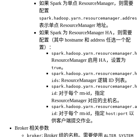
如果 Spark 为单点 ResourceManager，则需要
配置
spark.hadoop.yarn.resourcemanager.addres
表示单点 ResourceManager 地址。
如果 Spark 为 ResourceManager HA，则需要
配置（其中 hostname 和 address 任选一个配
置）：
spark.hadoop.yarn.resourcemanager.h
ResourceManager 启用 HA，设置为
。
true
spark.hadoop.yarn.resourcemanager.h
: ResourceManager 逻辑 ID 列表。
ids
spark.hadoop.yarn.resourcemanager.h
: 对于每个 rm-id，指定
id
ResourceManager 对应的主机名。
spark.hadoop.yarn.resourcemanager.a
: 对于每个 rm-id，指定
以
id
host:port
供客户端提交作业。
Broker 相关参数
: Broker 组的名称。需要使用
broker
ALTER SYSTEM