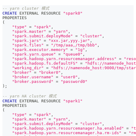
-- yarn cluster 模式
CREATE
 EXTERNAL RESOURCE 
"spark0"
PROPERTIES
(
"type"
=
"spark"
,
"spark.master"
=
"yarn"
,
"spark.submit.deployMode"
=
"cluster"
,
"spark.jars"
=
"xxx.jar,yyy.jar"
,
"spark.files"
=
"/tmp/aaa,/tmp/bbb"
,
"spark.executor.memory"
=
"1g"
,
"spark.yarn.queue"
=
"queue0"
,
"spark.hadoop.yarn.resourcemanager.address"
=
"reso
"spark.hadoop.fs.defaultFS"
=
"hdfs://namenode_host
"working_dir"
=
"hdfs://namenode_host:9000/tmp/star
"broker"
=
"broker0"
,
"broker.username"
=
"user0"
,
"broker.password"
=
"password0"
)
;
-- yarn HA cluster 模式
CREATE
 EXTERNAL RESOURCE 
"spark1"
PROPERTIES
(
"type"
=
"spark"
,
"spark.master"
=
"yarn"
,
"spark.submit.deployMode"
=
"cluster"
,
"spark.hadoop.yarn.resourcemanager.ha.enabled"
=
"t
"spark.hadoop.yarn.resourcemanager.ha.rm-ids"
=
"rm