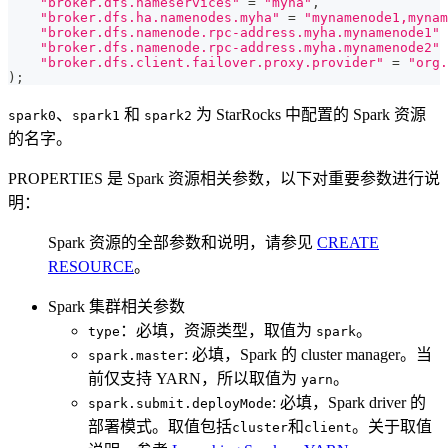
"broker.dfs.nameservices"
=
"myha"
,
"broker.dfs.ha.namenodes.myha"
=
"mynamenode1,mynam
"broker.dfs.namenode.rpc-address.myha.mynamenode1"
"broker.dfs.namenode.rpc-address.myha.mynamenode2"
"broker.dfs.client.failover.proxy.provider"
=
"org.
)
;
、
和
为 StarRocks 中配置的 Spark 资源
spark0
spark1
spark2
的名字。
PROPERTIES 是 Spark 资源相关参数，以下对重要参数进行说
明：
Spark 资源的全部参数和说明，请参见
CREATE
RESOURCE
。
Spark 集群相关参数
：必填，资源类型，取值为
。
type
spark
: 必填，Spark 的 cluster manager。当
spark.master
前仅支持 YARN，所以取值为
。
yarn
: 必填，Spark driver 的
spark.submit.deployMode
部署模式。取值包括
和
。关于取值
cluster
client