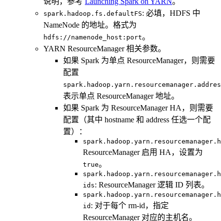
说明，参考
Launching Spark on YARN
。
: 必填，HDFS 中
spark.hadoop.fs.defaultFS
NameNode 的地址。格式为
。
hdfs://namenode_host:port
YARN ResourceManager 相关参数。
如果 Spark 为单点 ResourceManager，则需要
配置
spark.hadoop.yarn.resourcemanager.addres
表示单点 ResourceManager 地址。
如果 Spark 为 ResourceManager HA，则需要
配置（其中 hostname 和 address 任选一个配
置）：
spark.hadoop.yarn.resourcemanager.h
ResourceManager 启用 HA，设置为
。
true
spark.hadoop.yarn.resourcemanager.h
: ResourceManager 逻辑 ID 列表。
ids
spark.hadoop.yarn.resourcemanager.h
: 对于每个 rm-id，指定
id
ResourceManager 对应的主机名。