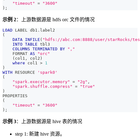
"timeout"
=
"3600"
)
;
示例 2
：上游数据源是 hdfs orc 文件的情况
LOAD
 LABEL db1
.
label2
(
DATA
INFILE
(
"hdfs://abc.com:8888/user/starRocks/tes
INTO
TABLE
 tbl3
COLUMNS
TERMINATED
BY
","
    FORMAT 
AS
"orc"
(
col1
,
 col2
)
where
 col1 
>
1
)
WITH
 RESOURCE 
'spark0'
(
"spark.executor.memory"
=
"2g"
,
"spark.shuffle.compress"
=
"true"
)
PROPERTIES
(
"timeout"
=
"3600"
)
;
示例 3
：上游数据源是 hive 表的情况
step 1: 新建 hive 资源。