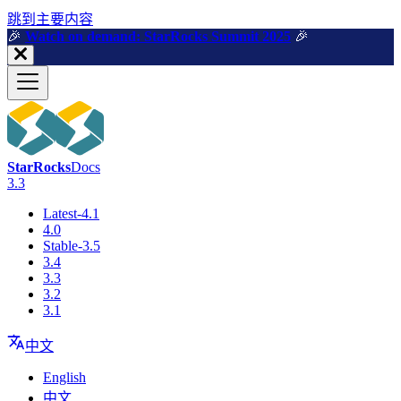
跳到主要内容
🎉️
Watch on demand: StarRocks Summit 2025
🎉️
StarRocks
Docs
3.3
Latest-4.1
4.0
Stable-3.5
3.4
3.3
3.2
3.1
中文
English
中文