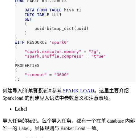
LOAD
 LABEL db1
.
label3
(
DATA
FROM
TABLE
 hive_t1
INTO
TABLE
 tbl1
SET
(
        uuid
=
bitmap_dict
(
uuid
)
)
)
WITH
 RESOURCE 
'spark0'
(
"spark.executor.memory"
=
"2g"
,
"spark.shuffle.compress"
=
"true"
)
PROPERTIES
(
"timeout"
=
"3600"
)
;
创建导入的详细语法请参考
SPARK LOAD
。这里主要介绍
Spark load 的创建导入语法中参数意义和注意事项。
Label
导入任务的标识。每个导入任务，都有一个在单 database 内部
唯一的 Label。具体规则与 Broker Load 一致。