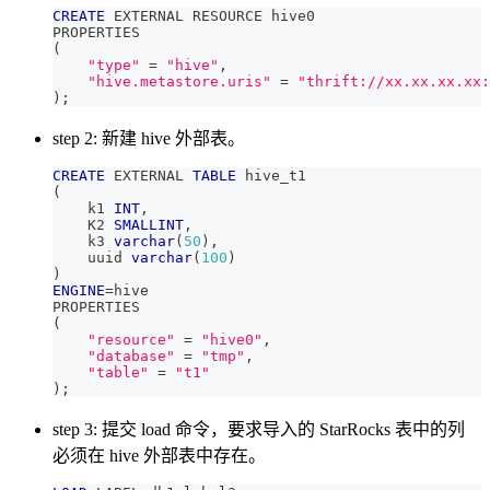
CREATE
 EXTERNAL RESOURCE hive0
PROPERTIES
(
"type"
=
"hive"
,
"hive.metastore.uris"
=
"thrift://xx.xx.xx.xx:
)
;
step 2: 新建 hive 外部表。
CREATE
 EXTERNAL 
TABLE
 hive_t1
(
    k1 
INT
,
    K2 
SMALLINT
,
    k3 
varchar
(
50
)
,
    uuid 
varchar
(
100
)
)
ENGINE
=
hive
PROPERTIES
(
"resource"
=
"hive0"
,
"database"
=
"tmp"
,
"table"
=
"t1"
)
;
step 3: 提交 load 命令，要求导入的 StarRocks 表中的列
必须在 hive 外部表中存在。