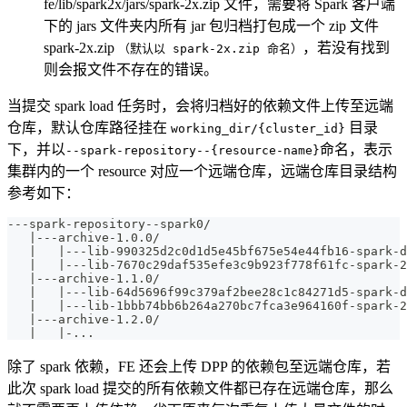
fe/lib/spark2x/jars/spark-2x.zip 文件，需要将 Spark 客户端
下的 jars 文件夹内所有 jar 包归档打包成一个 zip 文件
spark-2x.zip
，若没有找到
（默认以 spark-2x.zip 命名）
则会报文件不存在的错误。
当提交 spark load 任务时，会将归档好的依赖文件上传至远端
仓库，默认仓库路径挂在
目录
working_dir/{cluster_id}
下，并以
命名，表示
--spark-repository--{resource-name}
集群内的一个 resource 对应一个远端仓库，远端仓库目录结构
参考如下：
---spark-repository--spark0/
   |---archive-1.0.0/
   |   |---lib-990325d2c0d1d5e45bf675e54e44fb16-spark-
   |   |---lib-7670c29daf535efe3c9b923f778f61fc-spark-2
   |---archive-1.1.0/
   |   |---lib-64d5696f99c379af2bee28c1c84271d5-spark-
   |   |---lib-1bbb74bb6b264a270bc7fca3e964160f-spark-2
   |---archive-1.2.0/
   |   |-...
除了 spark 依赖，FE 还会上传 DPP 的依赖包至远端仓库，若
此次 spark load 提交的所有依赖文件都已存在远端仓库，那么