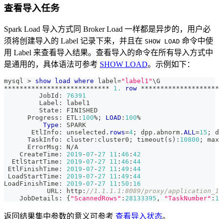
查看导入任务
Spark Load 导入方式同 Broker Load 一样都是异步的，用户必
须将创建导入的 Label 记录下来，并且在
命令中使
SHOW LOAD
用 Label 来查看导入结果。查看导入的命令在所有导入方式中
是通用的，具体语法可参考
SHOW LOAD
。示例如下：
mysql 
>
show
load
where
 label
=
"label1"
\G
*
*
*
*
*
*
*
*
*
*
*
*
*
*
*
*
*
*
*
*
*
*
*
*
*
*
*
1.
row
*
*
*
*
*
*
*
*
*
*
*
*
*
*
*
*
*
*
*
*
         JobId: 
76391
         Label: label1
         State: FINISHED
      Progress: ETL:
100
%
;
LOAD
:
100
%
Type
: SPARK
       EtlInfo: unselected
.
rows
=
4
;
 dpp
.
abnorm
.
ALL
=
15
;
 d
      TaskInfo: cluster:cluster0
;
 timeout
(
s
)
:
10800
;
 max
      ErrorMsg: N
/
A
    CreateTime: 
2019
-
07
-
27
11
:
46
:
42
  EtlStartTime: 
2019
-
07
-
27
11
:
46
:
44
 EtlFinishTime: 
2019
-
07
-
27
11
:
49
:
44
 LoadStartTime: 
2019
-
07
-
27
11
:
49
:
44
LoadFinishTime: 
2019
-
07
-
27
11
:
50
:
16
           URL: http:
//1.1.1.1:8089/proxy/application_1
    JobDetails: {
"ScannedRows"
:
28133395
,
"TaskNumber"
:
1
返回结果集中参数的意义可参考
查看导入状态
。