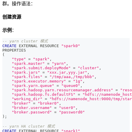
群。操作语法：
创建资源
示例
：
-- yarn cluster 模式
CREATE
 EXTERNAL RESOURCE 
"spark0"
PROPERTIES
(
"type"
=
"spark"
,
"spark.master"
=
"yarn"
,
"spark.submit.deployMode"
=
"cluster"
,
"spark.jars"
=
"xxx.jar,yyy.jar"
,
"spark.files"
=
"/tmp/aaa,/tmp/bbb"
,
"spark.executor.memory"
=
"1g"
,
"spark.yarn.queue"
=
"queue0"
,
"spark.hadoop.yarn.resourcemanager.address"
=
"reso
"spark.hadoop.fs.defaultFS"
=
"hdfs://namenode_host
"working_dir"
=
"hdfs://namenode_host:9000/tmp/star
"broker"
=
"broker0"
,
"broker.username"
=
"user0"
,
"broker.password"
=
"password0"
)
;
-- yarn HA cluster 模式
CREATE
 EXTERNAL RESOURCE 
"spark1"