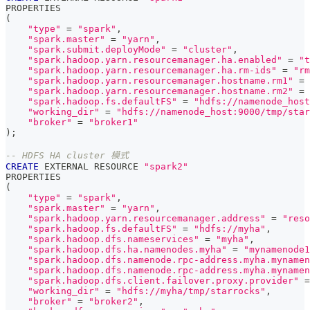
PROPERTIES
(
"type"
=
"spark"
,
"spark.master"
=
"yarn"
,
"spark.submit.deployMode"
=
"cluster"
,
"spark.hadoop.yarn.resourcemanager.ha.enabled"
=
"t
"spark.hadoop.yarn.resourcemanager.ha.rm-ids"
=
"rm
"spark.hadoop.yarn.resourcemanager.hostname.rm1"
=
"spark.hadoop.yarn.resourcemanager.hostname.rm2"
=
"spark.hadoop.fs.defaultFS"
=
"hdfs://namenode_host
"working_dir"
=
"hdfs://namenode_host:9000/tmp/star
"broker"
=
"broker1"
)
;
-- HDFS HA cluster 模式
CREATE
 EXTERNAL RESOURCE 
"spark2"
PROPERTIES
(
"type"
=
"spark"
,
"spark.master"
=
"yarn"
,
"spark.hadoop.yarn.resourcemanager.address"
=
"reso
"spark.hadoop.fs.defaultFS"
=
"hdfs://myha"
,
"spark.hadoop.dfs.nameservices"
=
"myha"
,
"spark.hadoop.dfs.ha.namenodes.myha"
=
"mynamenode1
"spark.hadoop.dfs.namenode.rpc-address.myha.mynamen
"spark.hadoop.dfs.namenode.rpc-address.myha.mynamen
"spark.hadoop.dfs.client.failover.proxy.provider"
=
"working_dir"
=
"hdfs://myha/tmp/starrocks"
,
"broker"
=
"broker2"
,