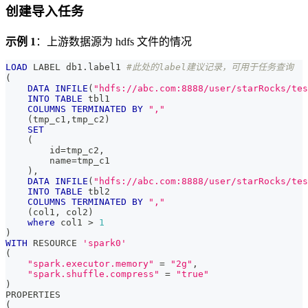
创建导入任务
示例 1
：上游数据源为 hdfs 文件的情况
LOAD
 LABEL db1
.
label1 
#此处的label建议记录，可用于任务查询
(
DATA
INFILE
(
"hdfs://abc.com:8888/user/starRocks/tes
INTO
TABLE
 tbl1
COLUMNS
TERMINATED
BY
","
(
tmp_c1
,
tmp_c2
)
SET
(
        id
=
tmp_c2
,
        name
=
tmp_c1
)
,
DATA
INFILE
(
"hdfs://abc.com:8888/user/starRocks/tes
INTO
TABLE
 tbl2
COLUMNS
TERMINATED
BY
","
(
col1
,
 col2
)
where
 col1 
>
1
)
WITH
 RESOURCE 
'spark0'
(
"spark.executor.memory"
=
"2g"
,
"spark.shuffle.compress"
=
"true"
)
PROPERTIES
(