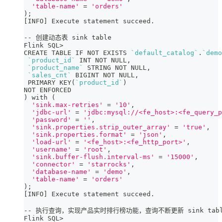
'table-name'
=
'orders'
)
;
[
INFO
]
 Execute statement succeed.
-- 创建动态表 sink table
Flink SQL
>
CREATE TABLE IF NOT EXISTS 
`
default_catalog
`
.
`
demo
`
product_id
`
 INT NOT NULL,
`
product_name
`
 STRING NOT NULL,
`
sales_cnt
`
 BIGINT NOT NULL,
 PRIMARY KEY
(
`
product_id
`
)
NOT ENFORCED
)
 with 
(
'sink.max-retries'
=
'10'
,
'jdbc-url'
=
'jdbc:mysql://<fe_host>:<fe_query_p
'password'
=
''
,
'sink.properties.strip_outer_array'
=
'true'
,
'sink.properties.format'
=
'json'
,
'load-url'
=
'<fe_host>:<fe_http_port>'
,
'username'
=
'root'
,
'sink.buffer-flush.interval-ms'
=
'15000'
,
'connector'
=
'starrocks'
,
'database-name'
=
'demo'
,
'table-name'
=
'orders'
)
;
[
INFO
]
 Execute statement succeed.
-- 执行查询，实现产品实时排行榜功能，查询不断更新 sink tab
Flink SQL
>