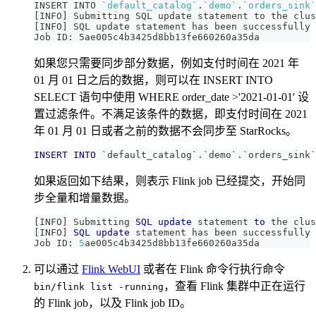
INSERT INTO 
`
default_catalog
`
.
`
demo
`
.
`
orders_sink
`
[
INFO
]
 Submitting SQL update statement to the clus
[
INFO
]
 SQL update statement has been successfully
Job ID: 5ae005c4b3425d8bb13fe660260a35da
如果您只需要同步部分数据，例如支付时间在 2021 年
01 月 01 日之后的数据，则可以在 INSERT INTO
SELECT 语句中使用 WHERE order_date >'2021-01-01' 设
置过滤条件。不满足该条件的数据，即支付时间在 2021
年 01 月 01 日或者之前的数据不会同步至 StarRocks。
INSERT
INTO
`
default_catalog
`
.
`
demo
`
.
`
orders_sink
`
如果返回如下结果，则表示 Flink job 已经提交，开始同
步全量和增量数据。
[
INFO
]
 Submitting 
SQL
update
 statement 
to
 the clus
[
INFO
]
SQL
update
 statement has been successfully 
Job ID: 
5
ae005c4b3425d8bb13fe660260a35da
可以通过
Flink WebUI
或者在 Flink 命令行执行命令
，查看 Flink 集群中正在运行
bin/flink list -running
的 Flink job，以及 Flink job ID。