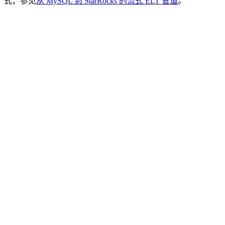
式，参见
从 MySQL 到 StarRocks 的流式 ELT 管道
。