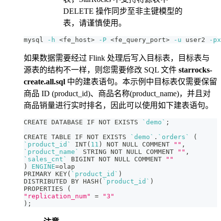
DELETE 操作同步至非主键模型的
表，请谨慎使用。
mysql 
-h
<
fe_host
>
-P
<
fe_query_port
>
-u
 user2 
-px
如果数据需要经过 Flink 处理后写入目标表，目标表与
源表的结构不一样，则您需要修改 SQL 文件
starrocks-
create.all.sql
中的建表语句。本示例中目标表仅需要保留
商品 ID (product_id)、商品名称(product_name)，并且对
商品销量进行实时排名，因此可以使用如下建表语句。
CREATE DATABASE IF NOT EXISTS 
`
demo
`
;
CREATE TABLE IF NOT EXISTS 
`
demo
`
.
`
orders
`
(
`
product_id
`
 INT
(
11
)
 NOT NULL COMMENT 
""
,
`
product_name
`
 STRING NOT NULL COMMENT 
""
,
`
sales_cnt
`
 BIGINT NOT NULL COMMENT 
""
)
ENGINE
=
olap
PRIMARY KEY
(
`
product_id
`
)
DISTRIBUTED BY HASH
(
`
product_id
`
)
PROPERTIES 
(
"replication_num"
=
"3"
)
;