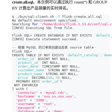
create.all.sql
。本示例可以通过执行 count(*) 和 GROUP
BY 计算出产品销量的实时排名。
$ ./bin/sql-client.sh 
-f
 flink-create.all.sql
No default environment specified.
Searching 
for
'/home/disk1/flink-1.13.6/conf/sql-c
[
INFO
]
 Executing SQL from file.
Flink SQL
>
 CREATE DATABASE IF NOT EXISTS 
`
default_
[
INFO
]
 Execute statement succeed.
-- 根据 MySQL 的订单表创建动态表 
source
 table
Flink SQL
>
CREATE TABLE IF NOT EXISTS 
`
default_catalog
`
.
`
demo
`
order_id
`
 BIGINT NOT NULL,
`
product_id
`
 INT NULL,
`
order_date
`
 TIMESTAMP NOT NULL,
`
customer_name
`
 STRING NOT NULL,
`
product_name
`
 STRING NOT NULL,
`
price
`
 DECIMAL
(
10
, 
5
)
 NULL,
  PRIMARY KEY
(
`
order_id
`
)
 NOT ENFORCED
)
 with 
(
'connector'
=
'mysql-cdc'
,
'hostname'
=
'xxx.xx.xxx.xxx'
,
'port'
=
'3306'
,
'username'
=
'root'
,
'password'
=
''
,
'database-name'
=
'demo'
,