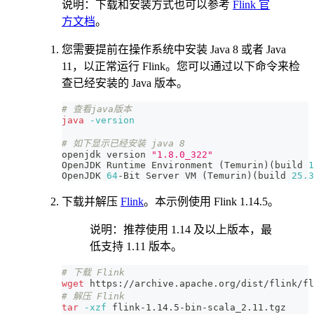
说明：下载和安装方式也可以参考
Flink 官
方文档
。
您需要提前在操作系统中安装 Java 8 或者 Java
11，以正常运行 Flink。您可以通过以下命令来检
查已经安装的 Java 版本。
# 查看java版本
java
-version
# 如下显示已经安装 java 8
openjdk version 
"1.8.0_322"
OpenJDK Runtime Environment 
(
Temurin
)
(
build 
1
OpenJDK 
64
-Bit Server VM 
(
Temurin
)
(
build 
25.3
下载并解压
Flink
。本示例使用 Flink 1.14.5。
说明：推荐使用 1.14 及以上版本，最
低支持 1.11 版本。
# 下载 Flink
wget
 https://archive.apache.org/dist/flink/fl
# 解压 Flink  
tar
-xzf
 flink-1.14.5-bin-scala_2.11.tgz