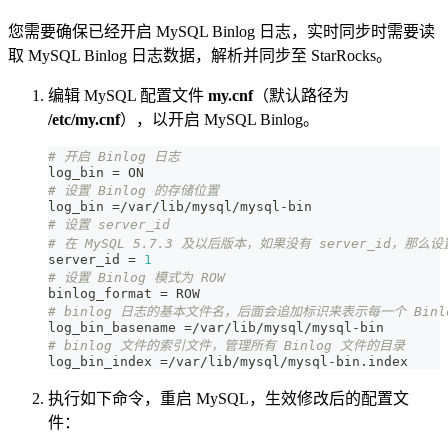
您需要确保已经开启 MySQL Binlog 日志，实时同步时需要读
取 MySQL Binlog 日志数据，解析并同步至 StarRocks。
编辑 MySQL 配置文件
my.cnf
（默认路径为
/etc/my.cnf
），以开启 MySQL Binlog。
# 开启 Binlog 日志
log_bin 
=
 ON
# 设置 Binlog 的存储位置
log_bin 
=
/var/lib/mysql/mysql-bin
# 设置 server_id 
# 在 MySQL 5.7.3 及以后版本，如果没有 server_id，那么设
server_id 
=
1
# 设置 Binlog 模式为 ROW
binlog_format 
=
 ROW
# binlog 日志的基本文件名，后面会追加标识来表示每一个 Binl
log_bin_basename 
=
/var/lib/mysql/mysql-bin
# binlog 文件的索引文件，管理所有 Binlog 文件的目录
log_bin_index 
=
/var/lib/mysql/mysql-bin.index
执行如下命令，重启 MySQL，生效修改后的配置文
件：