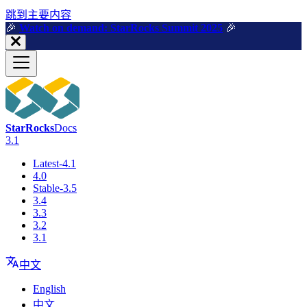
跳到主要内容
🎉️
Watch on demand: StarRocks Summit 2025
🎉️
StarRocks
Docs
3.1
Latest-4.1
4.0
Stable-3.5
3.4
3.3
3.2
3.1
中文
English
中文