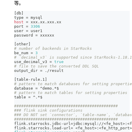
等。
[
db
]
type
=
 mysql
host
=
 xxx.xx.xxx.xx
port 
=
3306
user 
=
 user1
password 
=
 xxxxxx
[
other
]
# number of backends in StarRocks
be_num 
=
3
# `decimal_v3` is supported since StarRocks-1.18.1
use_decimal_v3 
=
true
# file to save the converted DDL SQL
output_dir 
=
 ./result
[
table-rule.1
]
# pattern to match databases for setting propertie
database 
=
 ^demo.*$
# pattern to match tables for setting properties
table 
=
 ^.*$
############################################
### flink sink configurations
### DO NOT set `connector`, `table-name`, `databas
############################################
flink.starrocks.jdbc-url
=
jdbc:mysql://
<
fe_host
>
:
<
f
flink.starrocks.load-url
=
<
fe_host
>
:
<
fe_http_port
>