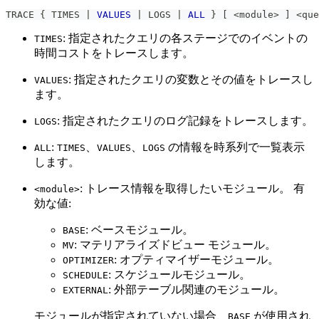
TRACE { TIMES 
|
VALUES
|
 LOGS 
|
ALL
 } 
[
<
module
>
]
<
que
: 指定されたクエリの各ステージでのイベントの
TIMES
時間コストをトレースします。
: 指定されたクエリの変数とその値をトレースし
VALUES
ます。
: 指定されたクエリのログ記録をトレースします。
LOGS
:
、
、
の情報を時系列で一覧表示
ALL
TIMES
VALUES
LOGS
します。
: トレース情報を取得したいモジュール。 有
<module>
効な値:
: ベースモジュール。
BASE
: マテリアライズドビュー モジュール。
MV
: オプティマイザーモジュール。
OPTIMIZER
: スケジュールモジュール。
SCHEDULE
: 外部テーブル関連のモジュール。
EXTERNAL
モジュールが指定されていない場合、
が使用され
BASE