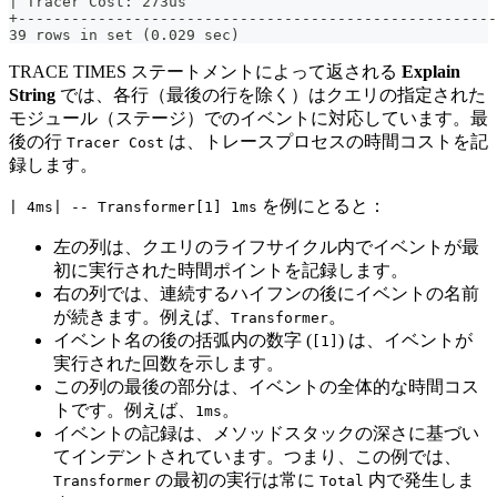
| Tracer Cost: 273us                                   
+------------------------------------------------------
39 rows in set (0.029 sec)
TRACE TIMES ステートメントによって返される
Explain
String
では、各行（最後の行を除く）はクエリの指定された
モジュール（ステージ）でのイベントに対応しています。最
後の行
は、トレースプロセスの時間コストを記
Tracer Cost
録します。
を例にとると：
| 4ms| -- Transformer[1] 1ms
左の列は、クエリのライフサイクル内でイベントが最
初に実行された時間ポイントを記録します。
右の列では、連続するハイフンの後にイベントの名前
が続きます。例えば、
。
Transformer
イベント名の後の括弧内の数字 (
) は、イベントが
[1]
実行された回数を示します。
この列の最後の部分は、イベントの全体的な時間コス
トです。例えば、
。
1ms
イベントの記録は、メソッドスタックの深さに基づい
てインデントされています。つまり、この例では、
の最初の実行は常に
内で発生しま
Transformer
Total