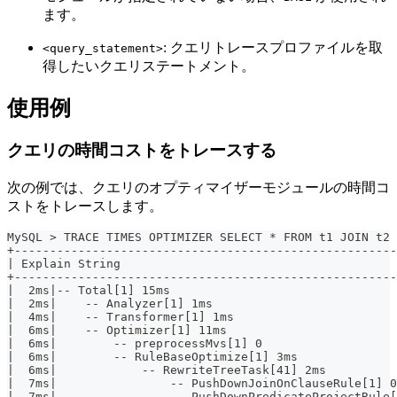
ます。
: クエリトレースプロファイルを取
<query_statement>
得したいクエリステートメント。
使用例
クエリの時間コストをトレースする
次の例では、クエリのオプティマイザーモジュールの時間コ
ストをトレースします。
MySQL > TRACE TIMES OPTIMIZER SELECT * FROM t1 JOIN t2 
+------------------------------------------------------
| Explain String                                       
+------------------------------------------------------
|  2ms|-- Total[1] 15ms                                
|  2ms|    -- Analyzer[1] 1ms                          
|  4ms|    -- Transformer[1] 1ms                       
|  6ms|    -- Optimizer[1] 11ms                        
|  6ms|        -- preprocessMvs[1] 0                   
|  6ms|        -- RuleBaseOptimize[1] 3ms              
|  6ms|            -- RewriteTreeTask[41] 2ms          
|  7ms|                -- PushDownJoinOnClauseRule[1] 0
|  7ms|                -- PushDownPredicateProjectRule[