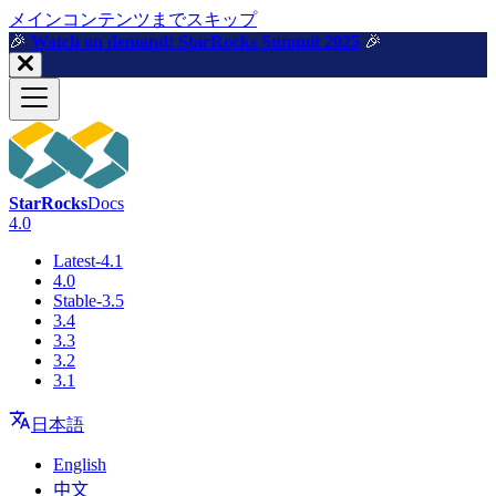
メインコンテンツまでスキップ
🎉️
Watch on demand: StarRocks Summit 2025
🎉️
StarRocks
Docs
4.0
Latest-4.1
4.0
Stable-3.5
3.4
3.3
3.2
3.1
日本語
English
中文