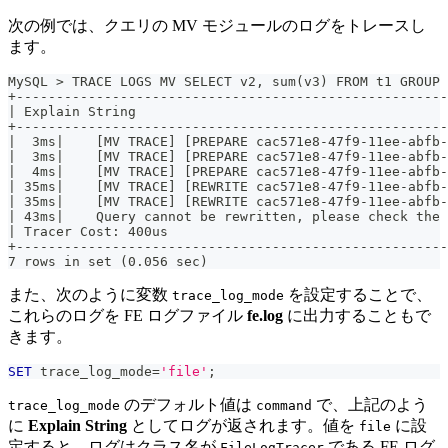
次の例では、クエリの MV モジュールのログをトレースし
ます。
MySQL > TRACE LOGS MV SELECT v2, sum(v3) FROM t1 GROUP 
+------------------------------------------------------
| Explain String                                       
+------------------------------------------------------
|  3ms|    [MV TRACE] [PREPARE cac571e8-47f9-11ee-abfb-
|  3ms|    [MV TRACE] [PREPARE cac571e8-47f9-11ee-abfb-
|  4ms|    [MV TRACE] [PREPARE cac571e8-47f9-11ee-abfb-
| 35ms|    [MV TRACE] [REWRITE cac571e8-47f9-11ee-abfb-
| 35ms|    [MV TRACE] [REWRITE cac571e8-47f9-11ee-abfb-
| 43ms|    Query cannot be rewritten, please check the 
| Tracer Cost: 400us                                   
+------------------------------------------------------
7 rows in set (0.056 sec)
また、次のように変数
を設定することで、
trace_log_mode
これらのログを FE ログファイル
fe.log
に出力することもで
きます。
SET
 trace_log_mode
=
'file'
;
のデフォルト値は
で、上記のよう
trace_log_mode
command
に
Explain String
としてログが返されます。値を
に設
file
定すると、ログはクラス名が
である FE ログ
FileLogTracer