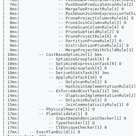
|  7ms|                -- PushDownPredicateScanRule[2] 
|  8ms|                -- MergeTwoProjectRule[3] 0     
|  8ms|                -- PushDownJoinOnExpressionToChi
|  8ms|                -- PruneProjectColumnsRule[6] 0 
|  8ms|                -- PruneJoinColumnsRule[2] 0    
|  8ms|                -- PruneScanColumnRule[4] 0     
|  9ms|                -- PruneSubfieldRule[2] 0       
|  9ms|                -- PruneProjectRule[6] 0        
|  9ms|                -- PartitionPruneRule[2] 0      
|  9ms|                -- DistributionPruneRule[2] 0   
|  9ms|                -- MergeProjectWithChildRule[3] 
| 10ms|        -- CostBaseOptimize[1] 6ms              
| 10ms|            -- OptimizeGroupTask[6] 0           
| 10ms|            -- OptimizeExpressionTask[9] 0      
| 10ms|            -- ExploreGroupTask[4] 0            
| 10ms|            -- DeriveStatsTask[9] 3ms           
| 13ms|            -- ApplyRuleTask[16] 0              
| 13ms|                -- OnlyScanRule[2] 0            
| 14ms|                -- HashJoinImplementationRule[2]
| 14ms|            -- EnforceAndCostTask[12] 1ms       
| 14ms|                -- OlapScanImplementationRule[2]
| 15ms|                -- OnlyJoinRule[2] 0            
| 15ms|                -- JoinCommutativityRule[1] 0   
| 16ms|        -- PhysicalRewrite[1] 0                 
| 17ms|        -- PlanValidate[1] 0                    
| 17ms|            -- InputDependenciesChecker[1] 0    
| 17ms|            -- TypeChecker[1] 0                 
| 17ms|            -- CTEUniqueChecker[1] 0            
| 17ms|    -- ExecPlanBuild[1] 0                       