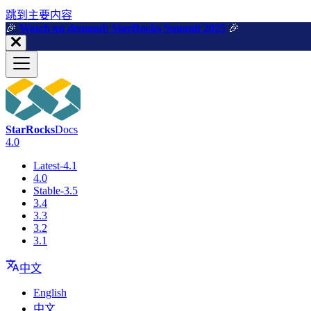
跳到主要内容
🎉️
Watch on demand: StarRocks Summit 2025
🎉️
StarRocks
Docs
4.0
Latest-4.1
4.0
Stable-3.5
3.4
3.3
3.2
3.1
中文
English
中文