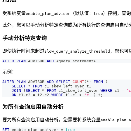
受系统变量
（默认值：
）控制，查询
enable_plan_advisor
true
此外，您可以手动分析特定查询或为所有执行的查询启用自动
手动分析特定查询
即使执行时间未超过
，您也可
slow_query_analyze_threshold
ALTER
PLAN
 ADVISOR 
ADD
<
query_statement
>
示例：
ALTER
PLAN
 ADVISOR 
ADD
SELECT
COUNT
(
*
)
FROM
(
SELECT
*
FROM
 c1_skew_left_over t1 
JOIN
(
SELECT
*
FROM
 c1_skew_left_over 
WHERE
 c1 
=
'c
ON
 t1
.
c2 
=
 t2
.
c2 
WHERE
 t1
.
c1 
>
'c'
)
 t
;
为所有查询启用自动分析
要为所有查询启用自动分析，您需要将系统变量
enable_plan_a
SET
 enable_plan_analyzer 
=
true
;