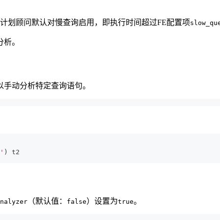
计划顾问默认对慢查询启用，即执行时间超过FE配置项
slow_qu
分析。
以手动分析特定查询语句。
'
)
 t2 
（默认值：
）设置为
。
nalyzer
false
true