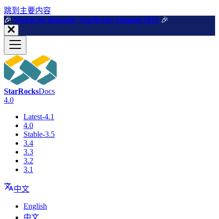
跳到主要内容
🎉️
Watch on demand: StarRocks Summit 2025
🎉️
StarRocks
Docs
4.0
Latest-4.1
4.0
Stable-3.5
3.4
3.3
3.2
3.1
中文
English
中文