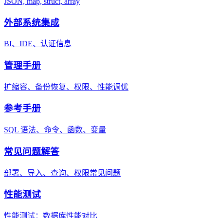
JSON, map, struct, array
外部系统集成
BI、IDE、认证信息
管理手册
扩缩容、备份恢复、权限、性能调优
参考手册
SQL 语法、命令、函数、变量
常见问题解答
部署、导入、查询、权限常见问题
性能测试
性能测试：数据库性能对比