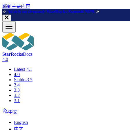
跳到主要内容
🎉️
Watch on demand: StarRocks Summit 2025
🎉️
StarRocks
Docs
4.0
Latest-4.1
4.0
Stable-3.5
3.4
3.3
3.2
3.1
中文
English
中文