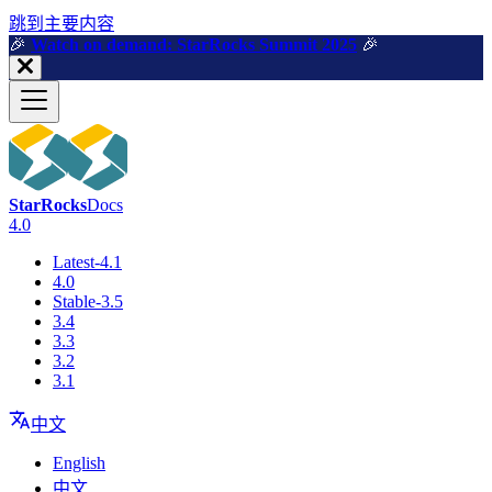
跳到主要内容
🎉️
Watch on demand: StarRocks Summit 2025
🎉️
StarRocks
Docs
4.0
Latest-4.1
4.0
Stable-3.5
3.4
3.3
3.2
3.1
中文
English
中文