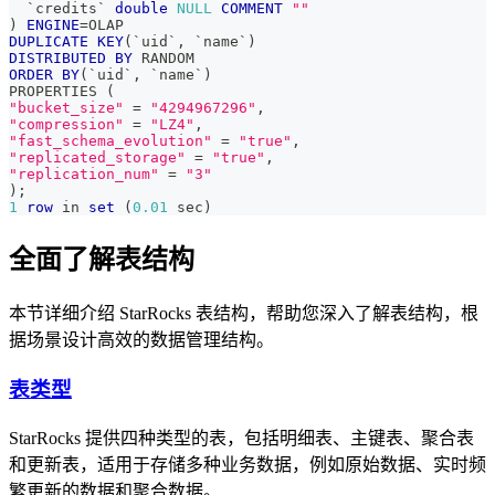
`
credits
`
double
NULL
COMMENT
""
)
ENGINE
=
OLAP 
DUPLICATE
KEY
(
`
uid
`
,
`
name
`
)
DISTRIBUTED
BY
 RANDOM
ORDER
BY
(
`
uid
`
,
`
name
`
)
PROPERTIES 
(
"bucket_size"
=
"4294967296"
,
"compression"
=
"LZ4"
,
"fast_schema_evolution"
=
"true"
,
"replicated_storage"
=
"true"
,
"replication_num"
=
"3"
)
;
1
row
in
set
(
0.01
 sec
)
全面了解表结构
本节详细介绍 StarRocks 表结构，帮助您深入了解表结构，根
据场景设计高效的数据管理结构。
表类型
StarRocks 提供四种类型的表，包括明细表、主键表、聚合表
和更新表，适用于存储多种业务数据，例如原始数据、实时频
繁更新的数据和聚合数据。