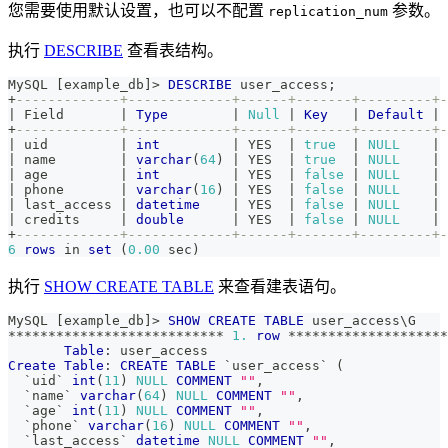
您需要使用默认设置，也可以不配置
参数。
replication_num
执行
DESCRIBE
查看表结构。
MySQL 
[
example_db
]
>
DESCRIBE
 user_access
;
+
-------------+-------------+------+-------+---------+-
|
 Field       
|
Type
|
Null
|
Key
|
Default
|
 
+
-------------+-------------+------+-------+---------+-
|
 uid         
|
int
|
 YES  
|
true
|
NULL
|
|
 name        
|
varchar
(
64
)
|
 YES  
|
true
|
NULL
|
|
 age         
|
int
|
 YES  
|
false
|
NULL
|
|
 phone       
|
varchar
(
16
)
|
 YES  
|
false
|
NULL
|
|
 last_access 
|
datetime
|
 YES  
|
false
|
NULL
|
|
 credits     
|
double
|
 YES  
|
false
|
NULL
|
+
-------------+-------------+------+-------+---------+-
6
rows
in
set
(
0.00
 sec
)
执行
SHOW CREATE TABLE
来查看建表语句。
MySQL 
[
example_db
]
>
SHOW
CREATE
TABLE
 user_access\G
*
*
*
*
*
*
*
*
*
*
*
*
*
*
*
*
*
*
*
*
*
*
*
*
*
*
*
1.
row
*
*
*
*
*
*
*
*
*
*
*
*
*
*
*
*
*
*
*
*
Table
: user_access
Create
Table
: 
CREATE
TABLE
`
user_access
`
(
`
uid
`
int
(
11
)
NULL
COMMENT
""
,
`
name
`
varchar
(
64
)
NULL
COMMENT
""
,
`
age
`
int
(
11
)
NULL
COMMENT
""
,
`
phone
`
varchar
(
16
)
NULL
COMMENT
""
,
`
last_access
`
datetime
NULL
COMMENT
""
,