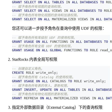
GRANT
SELECT
ON
ALL
TABLES
IN
ALL
DATABASES
TO
 ROL
-- 赋予角色所有视图的查询权限。
GRANT
SELECT
ON
ALL
 VIEWS 
IN
ALL
DATABASES
TO
 ROLE
-- 赋予角色所有物化视图的查询和加速权限。
GRANT
SELECT
ON
ALL
 MATERIALIZED VIEWS 
IN
ALL
DATA
您还可以进一步授予角色在查询中使用 UDF 的权限：
-- 赋予角色所有库级别 UDF 的使用权限。
GRANT
USAGE
ON
ALL
 FUNCTIONS 
IN
ALL
DATABASES
TO
 R
-- 赋予角色所有全局 UDF 的使用权限。
GRANT
USAGE
ON
ALL
GLOBAL
 FUNCTIONS 
TO
 ROLE read_o
StarRocks 内表全局写权限
-- 创建自定义角色。
CREATE
 ROLE write_only
;
-- 赋予角色所有 Catalog 的使用权限。
GRANT
USAGE
ON
ALL
 CATALOGS 
TO
 ROLE write_only
;
-- 赋予角色所有表的导入、更新权限。
GRANT
INSERT
,
UPDATE
ON
ALL
TABLES
IN
ALL
DATABASE
-- 赋予角色所有物化视图的更新权限。
GRANT
 REFRESH 
ON
ALL
 MATERIALIZED VIEWS 
IN
ALL
DAT
指定外部数据目录（External Catalog）下的查询权限