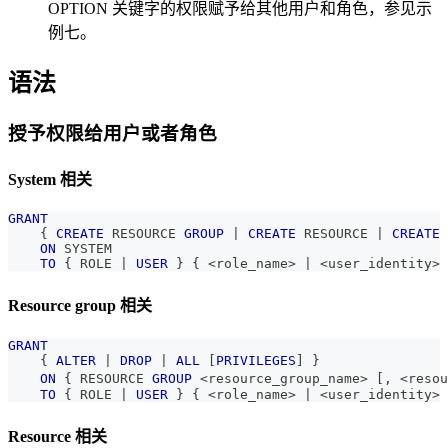
OPTION 关键字的权限赋予给其他用户和角色，参见示
例七。
语法
授予权限给用户或者角色
System 相关
GRANT
    { 
CREATE
 RESOURCE 
GROUP
|
CREATE
 RESOURCE 
|
CREATE
 
ON
 SYSTEM
TO
 { ROLE 
|
USER
 } { 
<
role_name
>
|
<
user_identity
>
 
Resource group 相关
GRANT
    { 
ALTER
|
DROP
|
ALL
[
PRIVILEGES
]
 } 
ON
 { RESOURCE 
GROUP
<
resource_group_name
>
[
,
<
resou
TO
 { ROLE 
|
USER
 } { 
<
role_name
>
|
<
user_identity
>
 
Resource 相关