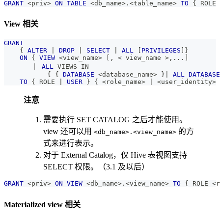
GRANT
<
priv
>
ON
TABLE
<
db_name
>
.
<
table_name
>
TO
 { ROLE 
View 相关
GRANT
    { 
ALTER
|
DROP
|
SELECT
|
ALL
[
PRIVILEGES
]
} 
ON
 { 
VIEW
<
view_name
>
[
,
<
 view_name 
>
,
.
.
.
]
       ｜ 
ALL
 VIEWS 
IN
           { { 
DATABASE
<
database_name
>
 }
|
ALL
DATABASE
TO
 { ROLE 
|
USER
 } { 
<
role_name
>
|
<
user_identity
>
 
注意
需要执行 SET CATALOG 之后才能使用。
view 还可以用
的方
<db_name>.<view_name>
式来进行表示。
对于 External Catalog，仅 Hive 表视图支持
SELECT 权限。（3.1 及以后）
GRANT
<
priv
>
ON
VIEW
<
db_name
>
.
<
view_name
>
TO
 { ROLE 
<
r
Materialized view 相关