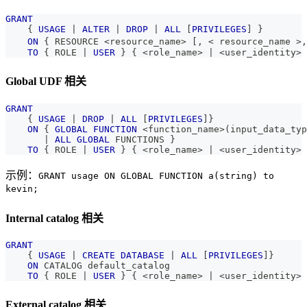
GRANT
    { 
USAGE
|
ALTER
|
DROP
|
ALL
[
PRIVILEGES
]
 } 
ON
 { RESOURCE 
<
resource_name
>
[
,
<
 resource_name 
>
,
TO
 { ROLE 
|
USER
 } { 
<
role_name
>
|
<
user_identity
>
 
Global UDF 相关
GRANT
    { 
USAGE
|
DROP
|
ALL
[
PRIVILEGES
]
} 
ON
 { 
GLOBAL
FUNCTION
<
function_name
>
(
input_data_typ
|
ALL
GLOBAL
 FUNCTIONS }
TO
 { ROLE 
|
USER
 } { 
<
role_name
>
|
<
user_identity
>
 
示例：
GRANT usage ON GLOBAL FUNCTION a(string) to
kevin;
Internal catalog 相关
GRANT
    { 
USAGE
|
CREATE
DATABASE
|
ALL
[
PRIVILEGES
]
} 
ON
 CATALOG default_catalog
TO
 { ROLE 
|
USER
 } { 
<
role_name
>
|
<
user_identity
>
 
External catalog 相关