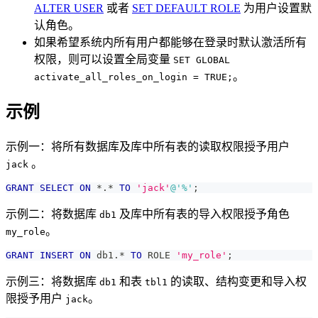
ALTER USER
或者
SET DEFAULT ROLE
为用户设置默
认角色。
如果希望系统内所有用户都能够在登录时默认激活所有
权限，则可以设置全局变量
SET GLOBAL
。
activate_all_roles_on_login = TRUE;
示例
示例一：将所有数据库及库中所有表的读取权限授予用户
。
jack
GRANT
SELECT
ON
*
.
*
TO
'jack'
@'%'
;
示例二：将数据库
及库中所有表的导入权限授予角色
db1
。
my_role
GRANT
INSERT
ON
 db1
.
*
TO
 ROLE 
'my_role'
;
示例三：将数据库
和表
的读取、结构变更和导入权
db1
tbl1
限授予用户
。
jack