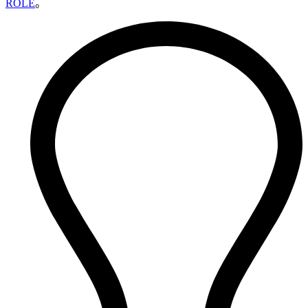
ROLE
。