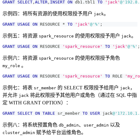
GRANT
SELECT
,
ALTER
,
INSERT
ON
 db1
.
tbl1 
TO
'jack'
@'192.8.
示例四：将所有资源的使用权限授予用户
。
jack
GRANT
USAGE
ON
 RESOURCE 
*
TO
'jack'
@'%'
;
示例五：将资源
的使用权限授予用户
。
spark_resource
jack
GRANT
USAGE
ON
 RESOURCE 
'spark_resource'
TO
'jack'
@'%'
;
示例六：将资源
的使用权限授予角色
spark_resource
。
my_role
GRANT
USAGE
ON
 RESOURCE 
'spark_resource'
TO
 ROLE 
'my_ro
示例七：将表
的 SELECT 权限授予给用户
，
sr_member
jack
并允许
将此权限授予其他用户或角色（通过在 SQL 中指
jack
定 WITH GRANT OPTION）：
GRANT
SELECT
ON
TABLE
 sr_member 
TO
USER
 jack
@'172.10.1.
示例八：将系统预置角色
、
以及
db_admin
user_admin
赋予给平台运维角色。
cluster_admin