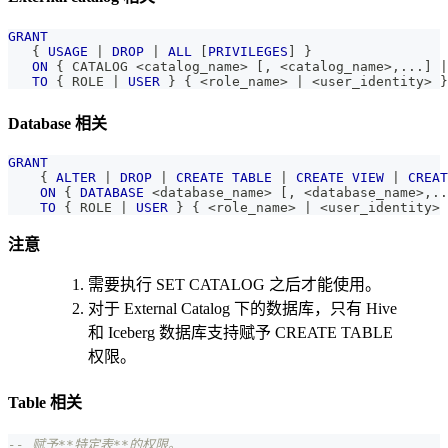
GRANT
   { 
USAGE
|
DROP
|
ALL
[
PRIVILEGES
]
 } 
ON
 { CATALOG 
<
catalog_name
>
[
,
<
catalog_name
>
,
.
.
.
]
|
TO
 { ROLE 
|
USER
 } { 
<
role_name
>
|
<
user_identity
>
 }
Database 相关
GRANT
    { 
ALTER
|
DROP
|
CREATE
TABLE
|
CREATE
VIEW
|
CREAT
ON
 { 
DATABASE
<
database_name
>
[
,
<
database_name
>
,
.
.
TO
 { ROLE 
|
USER
 } { 
<
role_name
>
|
<
user_identity
>
 
注意
需要执行 SET CATALOG 之后才能使用。
对于 External Catalog 下的数据库，只有 Hive
和 Iceberg 数据库支持赋予 CREATE TABLE
权限。
Table 相关
-- 赋予**特定表**的权限。