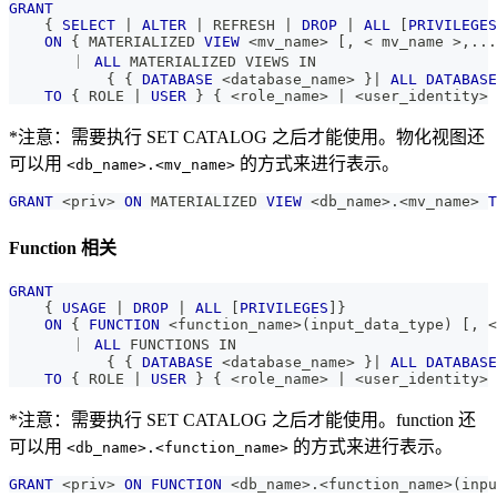
GRANT
    { 
SELECT
|
ALTER
|
 REFRESH 
|
DROP
|
ALL
[
PRIVILEGES
ON
 { MATERIALIZED 
VIEW
<
mv_name
>
[
,
<
 mv_name 
>
,
.
.
.
       ｜ 
ALL
 MATERIALIZED VIEWS 
IN
           { { 
DATABASE
<
database_name
>
 }
|
ALL
DATABASE
TO
 { ROLE 
|
USER
 } { 
<
role_name
>
|
<
user_identity
>
 
*注意：需要执行 SET CATALOG 之后才能使用。物化视图还
可以用
的方式来进行表示。
<db_name>.<mv_name>
GRANT
<
priv
>
ON
 MATERIALIZED 
VIEW
<
db_name
>
.
<
mv_name
>
T
Function 相关
GRANT
    { 
USAGE
|
DROP
|
ALL
[
PRIVILEGES
]
} 
ON
 { 
FUNCTION
<
function_name
>
(
input_data_type
)
[
,
<
       ｜ 
ALL
 FUNCTIONS 
IN
           { { 
DATABASE
<
database_name
>
 }
|
ALL
DATABASE
TO
 { ROLE 
|
USER
 } { 
<
role_name
>
|
<
user_identity
>
*注意：需要执行 SET CATALOG 之后才能使用。function 还
可以用
的方式来进行表示。
<db_name>.<function_name>
GRANT
<
priv
>
ON
FUNCTION
<
db_name
>
.
<
function_name
>
(
inpu