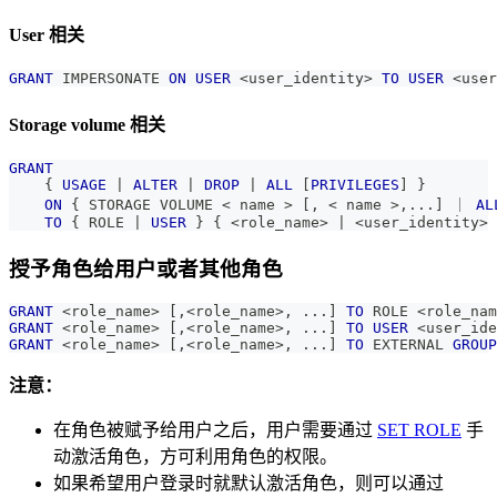
User 相关
GRANT
 IMPERSONATE 
ON
USER
<
user_identity
>
TO
USER
<
user
Storage volume 相关
GRANT
    { 
USAGE
|
ALTER
|
DROP
|
ALL
[
PRIVILEGES
]
 } 
ON
 { STORAGE VOLUME 
<
 name 
>
[
,
<
 name 
>
,
.
.
.
]
 ｜ 
AL
TO
 { ROLE 
|
USER
 } { 
<
role_name
>
|
<
user_identity
>
 
授予角色给用户或者其他角色
GRANT
<
role_name
>
[
,
<
role_name
>
,
.
.
.
]
TO
 ROLE 
<
role_nam
GRANT
<
role_name
>
[
,
<
role_name
>
,
.
.
.
]
TO
USER
<
user_ide
GRANT
<
role_name
>
[
,
<
role_name
>
,
.
.
.
]
TO
 EXTERNAL 
GROUP
注意：
在角色被赋予给用户之后，用户需要通过
SET ROLE
手
动激活角色，方可利用角色的权限。
如果希望用户登录时就默认激活角色，则可以通过