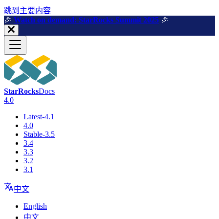
跳到主要内容
🎉️
Watch on demand: StarRocks Summit 2025
🎉️
StarRocks
Docs
4.0
Latest-4.1
4.0
Stable-3.5
3.4
3.3
3.2
3.1
中文
English
中文