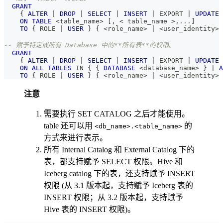
GRANT
    { 
ALTER
|
DROP
|
SELECT
|
INSERT
|
 EXPORT 
|
UPDATE
ON
TABLE
<
table_name
>
[
,
<
 table_name 
>
,
.
.
.
]
TO
 { ROLE 
|
USER
 } { 
<
role_name
>
|
<
user_identity
>
 
-- 赋予特定或所有 Database 中的**所有表**的权限。
GRANT
    { 
ALTER
|
DROP
|
SELECT
|
INSERT
|
 EXPORT 
|
UPDATE
ON
ALL
TABLES
IN
 { { 
DATABASE
<
database_name
>
 } 
|
A
TO
 { ROLE 
|
USER
 } { 
<
role_name
>
|
<
user_identity
>
 
注意
需要执行 SET CATALOG 之后才能使用。
table 还可以用
的
<db_name>.<table_name>
方式来进行表示。
所有 Internal Catalog 和 External Catalog 下的
表，都支持赋予 SELECT 权限。Hive 和
Iceberg catalog 下的表，还支持赋予 INSERT
权限 (从 3.1 版本起，支持赋予 Iceberg 表的
INSERT 权限；从 3.2 版本起，支持赋予
Hive 表的 INSERT 权限)。