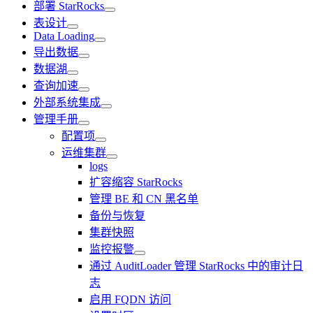
部署 StarRocks
表设计
Data Loading
导出数据
数据湖
查询加速
外部系统集成
管理手册
配置项
运维集群
logs
扩容缩容 StarRocks
管理 BE 和 CN 黑名单
备份与恢复
集群快照
监控报警
通过 AuditLoader 管理 StarRocks 中的审计日
志
启用 FQDN 访问