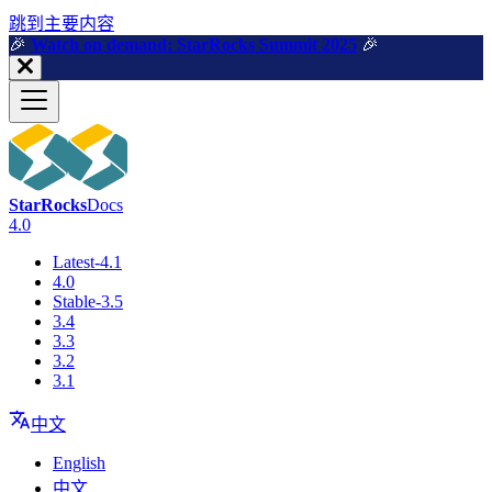
跳到主要内容
🎉️
Watch on demand: StarRocks Summit 2025
🎉️
StarRocks
Docs
4.0
Latest-4.1
4.0
Stable-3.5
3.4
3.3
3.2
3.1
中文
English
中文