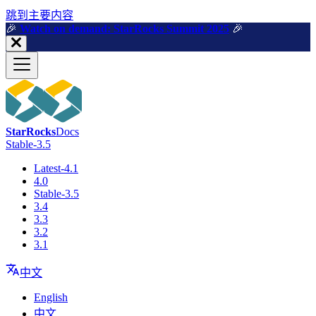
跳到主要内容
🎉️
Watch on demand: StarRocks Summit 2025
🎉️
StarRocks
Docs
Stable-3.5
Latest-4.1
4.0
Stable-3.5
3.4
3.3
3.2
3.1
中文
English
中文