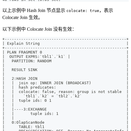
以上示例中 Hash Join 节点显示
，表示
colocate: true
Colocate Join 生效。
以下示例中 Colocate Join 没有生效：
+----------------------------------------------------+
| Explain String                                     |
+----------------------------------------------------+
| PLAN FRAGMENT 0                                    |
|  OUTPUT EXPRS:`tbl1`.`k1` |                        |
|   PARTITION: RANDOM                                |
|                                                    |
|   RESULT SINK                                      |
|                                                    |
|   2:HASH JOIN                                      |
|   |  join op: INNER JOIN (BROADCAST)               |
|   |  hash predicates:                              |
|   |  colocate: false, reason: group is not stable  |
|   |    `tbl1`.`k2` = `tbl2`.`k2`                   |
|   |  tuple ids: 0 1                                |
|   |                                                |
|   |----3:EXCHANGE                                  |
|   |       tuple ids: 1                             |
|   |                                                |
|   0:OlapScanNode                                   |
|      TABLE: tbl1                                   |