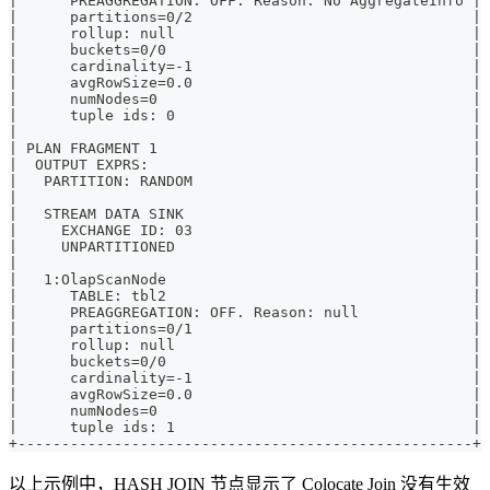
|      PREAGGREGATION: OFF. Reason: No AggregateInfo |
|      partitions=0/2                                |
|      rollup: null                                  |
|      buckets=0/0                                   |
|      cardinality=-1                                |
|      avgRowSize=0.0                                |
|      numNodes=0                                    |
|      tuple ids: 0                                  |
|                                                    |
| PLAN FRAGMENT 1                                    |
|  OUTPUT EXPRS:                                     |
|   PARTITION: RANDOM                                |
|                                                    |
|   STREAM DATA SINK                                 |
|     EXCHANGE ID: 03                                |
|     UNPARTITIONED                                  |
|                                                    |
|   1:OlapScanNode                                   |
|      TABLE: tbl2                                   |
|      PREAGGREGATION: OFF. Reason: null             |
|      partitions=0/1                                |
|      rollup: null                                  |
|      buckets=0/0                                   |
|      cardinality=-1                                |
|      avgRowSize=0.0                                |
|      numNodes=0                                    |
|      tuple ids: 1                                  |
+----------------------------------------------------+
以上示例中，HASH JOIN 节点显示了 Colocate Join 没有生效