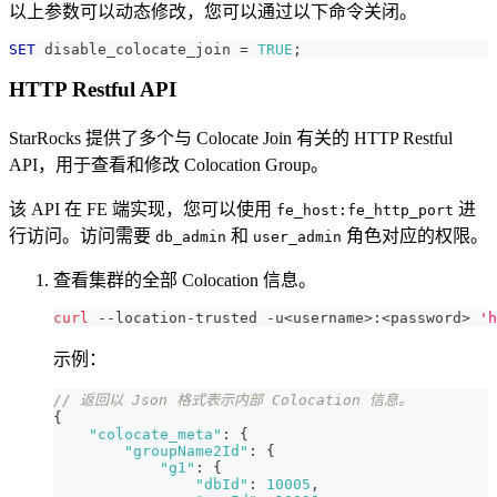
以上参数可以动态修改，您可以通过以下命令关闭。
SET
 disable_colocate_join 
=
TRUE
;
HTTP Restful API
StarRocks 提供了多个与 Colocate Join 有关的 HTTP Restful
API，用于查看和修改 Colocation Group。
该 API 在 FE 端实现，您可以使用
进
fe_host:fe_http_port
行访问。访问需要
和
角色对应的权限。
db_admin
user_admin
查看集群的全部 Colocation 信息。
curl
 --location-trusted -u
<
username
>
:
<
password
>
'h
示例：
// 返回以 Json 格式表示内部 Colocation 信息。
{
"colocate_meta"
:
{
"groupName2Id"
:
{
"g1"
:
{
"dbId"
:
10005
,