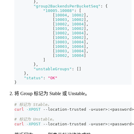
}
,
"group2BackendsPerBucketSeq"
:
{
"10005.10008"
:
[
[
10004
,
10002
]
,
[
10003
,
10002
]
,
[
10002
,
10004
]
,
[
10003
,
10002
]
,
[
10002
,
10004
]
,
[
10003
,
10002
]
,
[
10003
,
10004
]
,
[
10003
,
10004
]
,
[
10003
,
10004
]
,
[
10002
,
10004
]
]
}
,
"unstableGroups"
:
[
]
}
,
"status"
:
"OK"
}
将 Group 标记为 Stable 或 Unstable。
# 标记为 Stable。
curl
-XPOST
 --location-trusted -u
<
user
>
:
<
password
>
# 标记为 Unstable。
curl
-XPOST
 --location-trusted -u
<
user
>
:
<
password
>