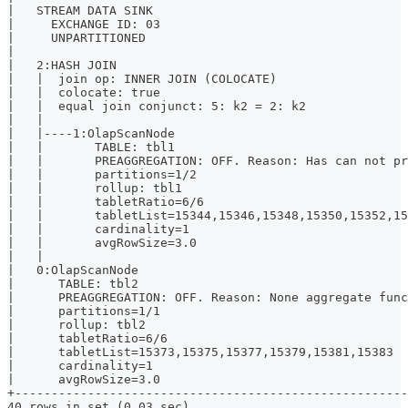
|   STREAM DATA SINK                                  
|     EXCHANGE ID: 03                                 
|     UNPARTITIONED                                   
|                                                     
|   2:HASH JOIN                                       
|   |  join op: INNER JOIN (COLOCATE)                 
|   |  colocate: true                                 
|   |  equal join conjunct: 5: k2 = 2: k2             
|   |                                                 
|   |----1:OlapScanNode                               
|   |       TABLE: tbl1                               
|   |       PREAGGREGATION: OFF. Reason: Has can not p
|   |       partitions=1/2                            
|   |       rollup: tbl1                              
|   |       tabletRatio=6/6                           
|   |       tabletList=15344,15346,15348,15350,15352,1
|   |       cardinality=1                             
|   |       avgRowSize=3.0                            
|   |                                                 
|   0:OlapScanNode                                    
|      TABLE: tbl2                                    
|      PREAGGREGATION: OFF. Reason: None aggregate fun
|      partitions=1/1                                 
|      rollup: tbl2                                   
|      tabletRatio=6/6                                
|      tabletList=15373,15375,15377,15379,15381,15383 
|      cardinality=1                                  
|      avgRowSize=3.0                                 
+-----------------------------------------------------
40 rows in set (0.03 sec)