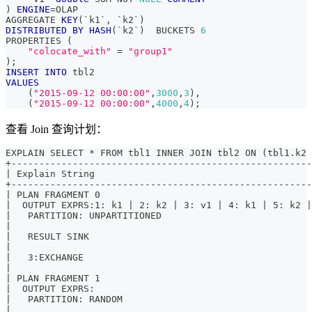
)
ENGINE
=
OLAP
AGGREGATE 
KEY
(
`
k1
`
,
`
k2
`
)
DISTRIBUTED
BY
HASH
(
`
k2
`
)
  BUCKETS 
6
PROPERTIES 
(
"colocate_with"
=
"group1"
)
;
INSERT
INTO
 tbl2
VALUES
(
"2015-09-12 00:00:00"
,
3000
,
3
)
,
(
"2015-09-12 00:00:00"
,
4000
,
4
)
;
查看 Join 查询计划：
EXPLAIN SELECT * FROM tbl1 INNER JOIN tbl2 ON (tbl1.k2 
+-----------------------------------------------------
| Explain String                                      
+-----------------------------------------------------
| PLAN FRAGMENT 0                                     
|  OUTPUT EXPRS:1: k1 | 2: k2 | 3: v1 | 4: k1 | 5: k2 
|   PARTITION: UNPARTITIONED                          
|                                                     
|   RESULT SINK                                       
|                                                     
|   3:EXCHANGE                                        
|                                                     
| PLAN FRAGMENT 1                                     
|  OUTPUT EXPRS:                                      
|   PARTITION: RANDOM                                 
|                                                     