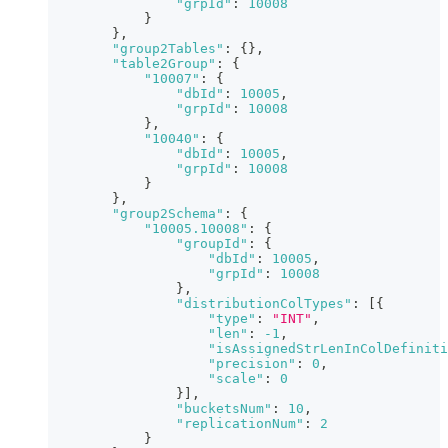
"grpId"
:
10008
}
}
,
"group2Tables"
:
{
}
,
"table2Group"
:
{
"10007"
:
{
"dbId"
:
10005
,
"grpId"
:
10008
}
,
"10040"
:
{
"dbId"
:
10005
,
"grpId"
:
10008
}
}
,
"group2Schema"
:
{
"10005.10008"
:
{
"groupId"
:
{
"dbId"
:
10005
,
"grpId"
:
10008
}
,
"distributionColTypes"
:
[
{
"type"
:
"INT"
,
"len"
:
-1
,
"isAssignedStrLenInColDefiniti
"precision"
:
0
,
"scale"
:
0
}
]
,
"bucketsNum"
:
10
,
"replicationNum"
:
2
}