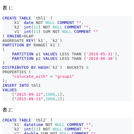
表 1：
CREATE
TABLE
`
tbl1
`
(
`
k1
`
date
NOT
NULL
COMMENT
""
,
`
k2
`
int
(
11
)
NOT
NULL
COMMENT
""
,
`
v1
`
int
(
11
)
 SUM 
NOT
NULL
COMMENT
""
)
ENGINE
=
OLAP
AGGREGATE 
KEY
(
`
k1
`
,
`
k2
`
)
PARTITION
BY
 RANGE
(
`
k1
`
)
(
PARTITION
 p1 
VALUES
 LESS THAN 
(
'2019-05-31'
)
,
PARTITION
 p2 
VALUES
 LESS THAN 
(
'2019-06-30'
)
)
DISTRIBUTED
BY
HASH
(
`
k2
`
)
  BUCKETS 
6
PROPERTIES 
(
"colocate_with"
=
"group1"
)
;
INSERT
INTO
 tbl1
VALUES
(
"2015-09-12"
,
1000
,
1
)
,
(
"2015-09-13"
,
2000
,
2
)
;
表 2：
CREATE
TABLE
`
tbl2
`
(
`
k1
`
datetime
NOT
NULL
COMMENT
""
,
`
k2
`
int
(
11
)
NOT
NULL
COMMENT
""
,
`
v1
`
double
 SUM 
NOT
NULL
COMMENT
""