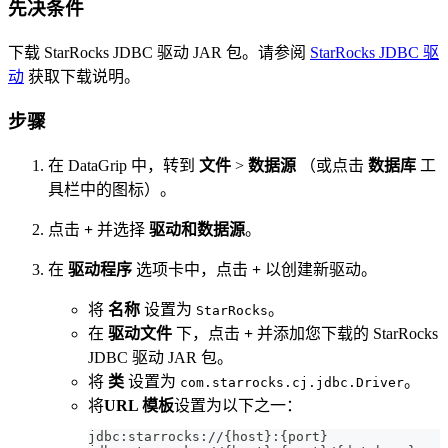
先决条件
下载 StarRocks JDBC 驱动 JAR 包。请参阅
StarRocks JDBC 驱
动
获取下载说明。
步骤
在 DataGrip 中，转到
文件
>
数据源
（或点击
数据库
工
具栏中的图标）。
点击
+
并选择
驱动和数据源
。
在
驱动程序
选项卡中，点击
+
以创建新驱动。
将
名称
设置为
。
StarRocks
在
驱动文件
下，点击
+
并添加您下载的 StarRocks
JDBC 驱动 JAR 包。
将
类
设置为
。
com.starrocks.cj.jdbc.Driver
将
URL 模板
设置为以下之一：
jdbc:starrocks://{host}:{port}