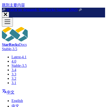
跳到主要内容
🎉️
Watch on demand: StarRocks Summit 2025
🎉️
StarRocks
Docs
Stable-3.5
Latest-4.1
4.0
Stable-3.5
3.4
3.3
3.2
3.1
中文
English
中文