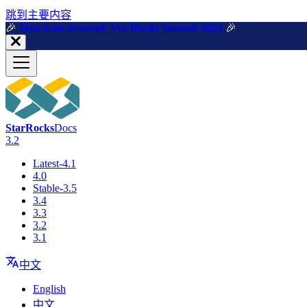
跳到主要内容
🎉️
Watch on demand: StarRocks Summit 2025
🎉️
StarRocks
Docs
3.2
Latest-4.1
4.0
Stable-3.5
3.4
3.3
3.2
3.1
中文
English
中文