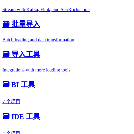
Stream with Kafka, Flink, and StarRocks tools
🗃️ 批量导入
Batch loading and data transformation
🗃️ 导入工具
Integrations with more loading tools
🗃️ BI 工具
7 个项目
🗃️ IDE 工具
4 个项目