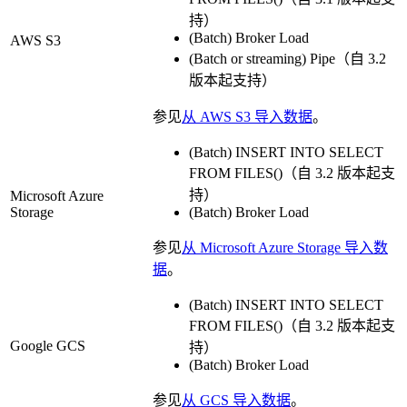
持）
(Batch) Broker Load
AWS S3
(Batch or streaming) Pipe（自 3.2
版本起支持）
参见
从 AWS S3 导入数据
。
(Batch) INSERT INTO SELECT
FROM FILES()（自 3.2 版本起支
持）
Microsoft Azure
Storage
(Batch) Broker Load
参见
从 Microsoft Azure Storage 导入数
据
。
(Batch) INSERT INTO SELECT
FROM FILES()（自 3.2 版本起支
Google GCS
持）
(Batch) Broker Load
参见
从 GCS 导入数据
。