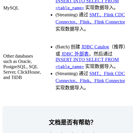
INSERT INTO SELECT FROM
实现数据导入。
MySQL
<table_name>
(Streaming) 通过
SMT、Flink CDC
Connector、Flink、Flink Connector
实现数据导入。
(Batch) 创建
JDBC Catalog
（推荐）
或
JDBC 外部表
，然后通过
Other databases
INSERT INTO SELECT FROM
such as Oracle,
实现数据导入。
PostgreSQL, SQL
<table_name>
Server, ClickHouse,
(Streaming) 通过
SMT、Flink CDC
and TiDB
Connector、Flink、Flink Connector
实现数据导入。
文档是否有帮助？