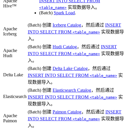
Apache
INSERT INTO SELECT FROM
Hive™
实现数据导入。
<table_name>
(Batch)
Spark Load
.
(Batch) 创建
Iceberg Catalog
，然后通过
INSERT
Apache
INTO SELECT FROM
实现数据导
<table_name>
Iceberg
入。
(Batch) 创建
Hudi Catalog
，然后通过
INSERT
Apache
INTO SELECT FROM
实现数据导
<table_name>
Hudi
入。
(Batch) 创建
Delta Lake Catalog
，然后通过
Delta Lake
INSERT INTO SELECT FROM
实
<table_name>
现数据导入。
(Batch) 创建
Elasticsearch Catalog
，然后通过
Elasticsearch
INSERT INTO SELECT FROM
实
<table_name>
现数据导入。
(Batch) 创建
Paimon Catalog
，然后通过
INSERT
Apache
INTO SELECT FROM
实现数据导
<table_name>
Paimon
入。