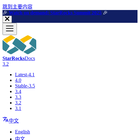
跳到主要内容
🎉️
Watch on demand: StarRocks Summit 2025
🎉️
StarRocks
Docs
3.2
Latest-4.1
4.0
Stable-3.5
3.4
3.3
3.2
3.1
中文
English
中文