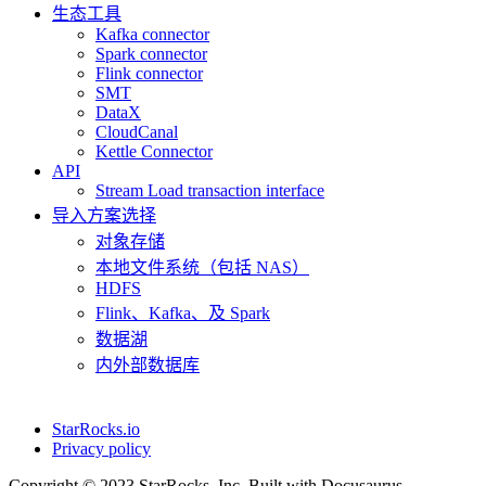
生态工具
Kafka connector
Spark connector
Flink connector
SMT
DataX
CloudCanal
Kettle Connector
API
Stream Load transaction interface
导入方案选择
对象存储
本地文件系统（包括 NAS）
HDFS
Flink、Kafka、及 Spark
数据湖
内外部数据库
StarRocks.io
Privacy policy
Copyright © 2023 StarRocks, Inc. Built with Docusaurus.