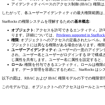
アイデンティティベースのアクセス制御 (IBAC): 
したがって、各ユーザーアイデンティティの最大権限範囲は
StarRocks の権限システムを理解するための
基本概念
:
オブジェクト
: アクセスを許可できるエンティティ。許可
ります。詳細については、
Privileges supported in StarRock
権限
: オブジェクトへのアクセスの定義されたレベル
ブジェクトには異なる権限がある場合があります。権限の例
ユーザーアイデンティティ
: ユーザーの一意のアイデ
され、ユーザー名とユーザーがログインする IP で
じ属性を共有します。ユーザー名に属性を設定すると、
ロール
: 権限を付与できるエンティティ。ロールは権
ます。データ管理を容易にするために、StarRocks
以下の図は、RBAC および IBAC 権限モデルの下での権限
このモデルでは、オブジェクトへのアクセスはロールとユー