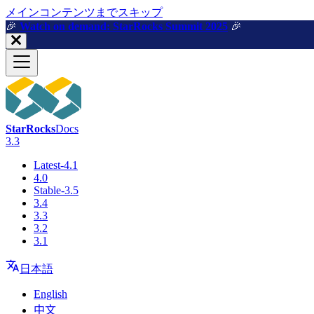
メインコンテンツまでスキップ
🎉️
Watch on demand: StarRocks Summit 2025
🎉️
StarRocks
Docs
3.3
Latest-4.1
4.0
Stable-3.5
3.4
3.3
3.2
3.1
日本語
English
中文