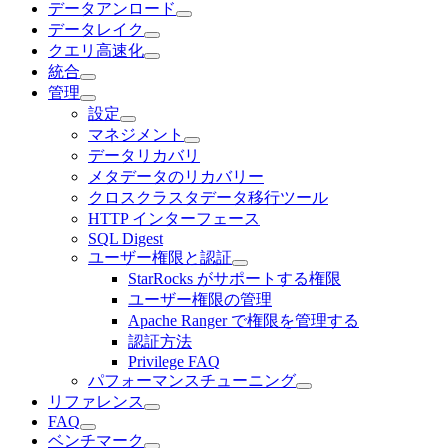
データアンロード
データレイク
クエリ高速化
統合
管理
設定
マネジメント
データリカバリ
メタデータのリカバリー
クロスクラスタデータ移行ツール
HTTP インターフェース
SQL Digest
ユーザー権限と認証
StarRocks がサポートする権限
ユーザー権限の管理
Apache Ranger で権限を管理する
認証方法
Privilege FAQ
パフォーマンスチューニング
リファレンス
FAQ
ベンチマーク