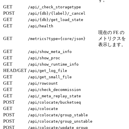
GET
/api/_check_storagetype
POST
/api/{db}/{label}/_cancel
GET
/api/{db}/get_load_state
GET
/api/health
現在の FE の
GET
メトリクスを
/metrics?type={core/json}
表示します。
GET
/api/show_meta_info
GET
/api/show_proc
GET
/api/show_runtime_info
HEAD/GET
/api/get_log_file
GET
/api/get_small_file
GET
/api/rowcount
GET
/api/check_decommission
GET
/api/_meta_replay_state
POST
/api/colocate/bucketseq
GET
/api/colocate
POST
/api/colocate/group_stable
POST
/api/colocate/group_unstable
POST
/api/colocate/update_group