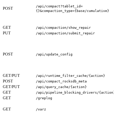
/api/compact?tablet_id=
POST
{}&compaction_type={base/cumulative}
GET
/api/compaction/show_repair
PUT
/api/compaction/submit_repair
POST
/api/update_config
GET/PUT
/api/runtime_filter_cache/{action}
POST
/api/compact_rocksdb_meta
GET/PUT
/api/query_cache/{action}
GET
/api/pipeline_blocking_drivers/{action
GET
/greplog
GET
/varz