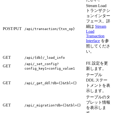
Stream Load
トランザクシ
ョンインター
フェース。詳
細は
Stream
POST/PUT
/api/transaction/{txn_op}
Load
Transaction
Interface
を参
照してくださ
い。
GET
/api/{db}/_load_info
FE 設定を更
/api/_set_config?
GET
新します。
config_key1=config_value1
テーブル
DDL ステー
GET
/api/_get_ddl?db={}&tbl={}
トメントを表
示します。
テーブルのタ
ブレット情報
GET
/api/_migration?db={}&tbl={}
を表示しま
す。