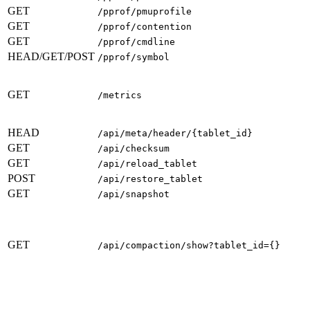
GET
/pprof/pmuprofile
GET
/pprof/contention
GET
/pprof/cmdline
HEAD/GET/POST
/pprof/symbol
GET
/metrics
HEAD
/api/meta/header/{tablet_id}
GET
/api/checksum
GET
/api/reload_tablet
POST
/api/restore_tablet
GET
/api/snapshot
GET
/api/compaction/show?tablet_id={}