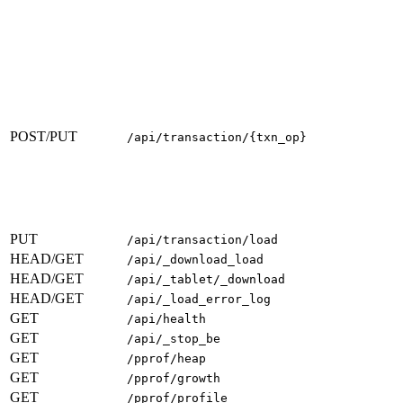
POST/PUT
/api/transaction/{txn_op}
PUT
/api/transaction/load
HEAD/GET
/api/_download_load
HEAD/GET
/api/_tablet/_download
HEAD/GET
/api/_load_error_log
GET
/api/health
GET
/api/_stop_be
GET
/pprof/heap
GET
/pprof/growth
GET
/pprof/profile