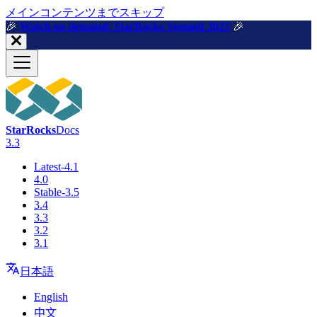
メインコンテンツまでスキップ
🎉️
Watch on demand: StarRocks Summit 2025
🎉️
StarRocks
Docs
3.3
Latest-4.1
4.0
Stable-3.5
3.4
3.3
3.2
3.1
日本語
English
中文