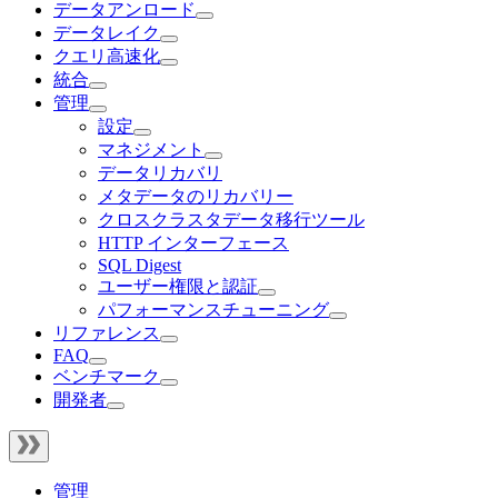
データアンロード
データレイク
クエリ高速化
統合
管理
設定
マネジメント
データリカバリ
メタデータのリカバリー
クロスクラスタデータ移行ツール
HTTP インターフェース
SQL Digest
ユーザー権限と認証
パフォーマンスチューニング
リファレンス
FAQ
ベンチマーク
開発者
管理