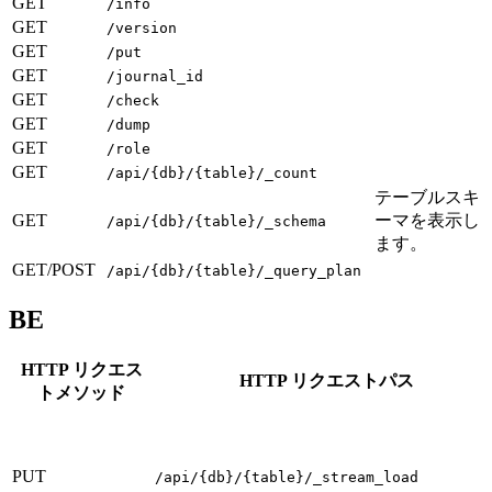
GET
/info
GET
/version
GET
/put
GET
/journal_id
GET
/check
GET
/dump
GET
/role
GET
/api/{db}/{table}/_count
テーブルスキ
GET
ーマを表示し
/api/{db}/{table}/_schema
ます。
GET/POST
/api/{db}/{table}/_query_plan
BE
HTTP リクエス
HTTP リクエストパス
トメソッド
PUT
/api/{db}/{table}/_stream_load