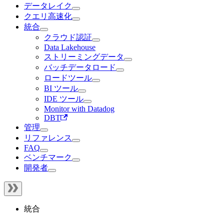
データレイク
クエリ高速化
統合
クラウド認証
Data Lakehouse
ストリーミングデータ
バッチデータロード
ロードツール
BI ツール
IDE ツール
Monitor with Datadog
DBT
管理
リファレンス
FAQ
ベンチマーク
開発者
統合