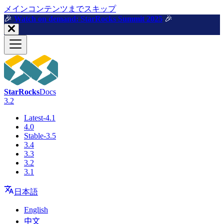
メインコンテンツまでスキップ
🎉️
Watch on demand: StarRocks Summit 2025
🎉️
StarRocks
Docs
3.2
Latest-4.1
4.0
Stable-3.5
3.4
3.3
3.2
3.1
日本語
English
中文