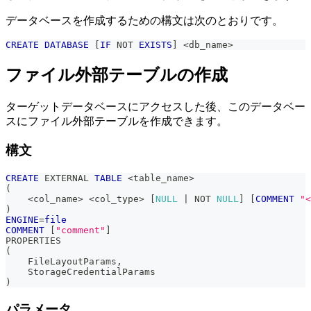
データベースを作成するための構文は次のとおりです。
CREATE
DATABASE
[
IF
NOT
EXISTS
]
<
db_name
>
ファイル外部テーブルの作成
ターゲットデータベースにアクセスした後、このデータベー
スにファイル外部テーブルを作成できます。
構文
CREATE
 EXTERNAL 
TABLE
<
table_name
>
(
<
col_name
>
<
col_type
>
[
NULL
|
NOT
NULL
]
[
COMMENT
"<
)
ENGINE
=
file
COMMENT
[
"comment"
]
PROPERTIES
(
    FileLayoutParams
,
    StorageCredentialParams
)
パラメータ