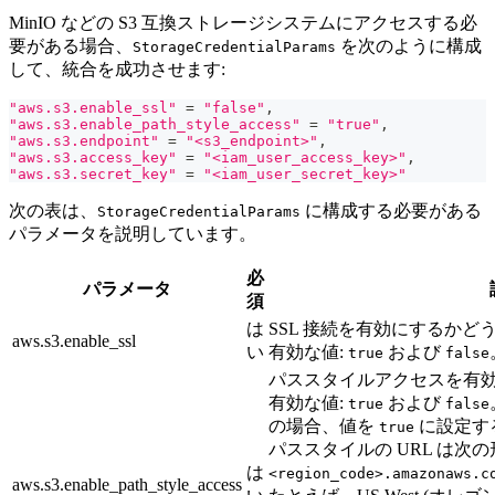
MinIO などの S3 互換ストレージシステムにアクセスする必
要がある場合、
を次のように構成
StorageCredentialParams
して、統合を成功させます:
"aws.s3.enable_ssl"
=
"false"
,
"aws.s3.enable_path_style_access"
=
"true"
,
"aws.s3.endpoint"
=
"<s3_endpoint>"
,
"aws.s3.access_key"
=
"<iam_user_access_key>"
,
"aws.s3.secret_key"
=
"<iam_user_secret_key>"
次の表は、
に構成する必要がある
StorageCredentialParams
パラメータを説明しています。
必
パラメータ
須
は
SSL 接続を有効にするかど
aws.s3.enable_ssl
い
有効な値:
および
true
false
パススタイルアクセスを有
有効な値:
および
true
false
の場合、値を
に設定す
true
パススタイルの URL は次
は
<region_code>.amazonaws.c
aws.s3.enable_path_style_access