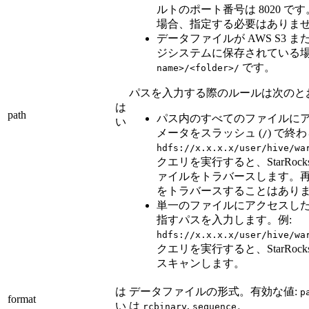
ルトのポート番号は 8020 
場合、指定する必要はありま
データファイルが AWS S3 ま
ジシステムに保存されている
です。
name>/<folder>/
パスを入力する際のルールは次のと
は
path
パス内のすべてのファイルに
い
メータをスラッシュ (
) で終
/
hdfs://x.x.x.x/user/hive/wa
クエリを実行すると、StarRo
ァイルをトラバースします。
をトラバースすることはあり
単一のファイルにアクセスし
指すパスを入力します。例:
hdfs://x.x.x.x/user/hive/wa
クエリを実行すると、StarRo
スキャンします。
は
データファイルの形式。有効な値:
p
format
い
は
,
。
rcbinary
sequence