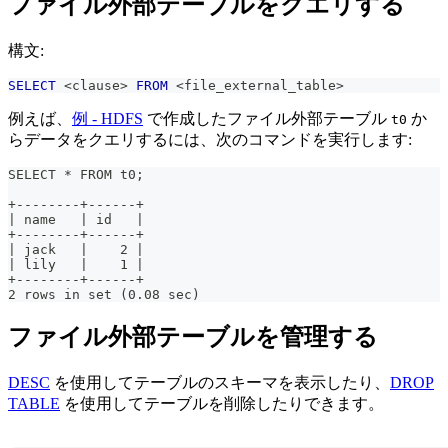
ファイル外部テーブルをクエリする
構文:
SELECT
<
clause
>
FROM
<
file_external_table
>
例えば、
例 - HDFS
で作成したファイル外部テーブル
か
t0
らデータをクエリするには、次のコマンドを実行します:
SELECT * FROM t0;
+--------+------+
| name   | id   |
+--------+------+
| jack   |    2 |
| lily   |    1 |
+--------+------+
2 rows in set (0.08 sec)
ファイル外部テーブルを管理する
DESC
を使用してテーブルのスキーマを表示したり、
DROP
TABLE
を使用してテーブルを削除したりできます。