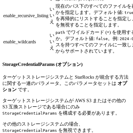
現在のパス下のすべてのファイルを
い
かを指定します。デフォルト値:
tru
い
enable_recursive_listing
を再帰的にリストすることを指定し
え
を無視することを指定します。
でワイルドカード (
) を使用
path
*
い
か。デフォルト値:
。例:
false
2024-
い
enable_wildcards
スを持つすべてのファイルに一致します
え
からサポートされています。
StorageCredentialParams (オプション)
ターゲットストレージシステムと StarRocks が統合する方法
に関する一連のパラメータ。このパラメータセットは
オプ
ション
です。
ターゲットストレージシステムが AWS S3 またはその他の
S3 互換ストレージである場合にのみ
を構成する必要があります。
StorageCredentialParams
その他のストレージシステムの場合、
を無視できます。
StorageCredentialParams