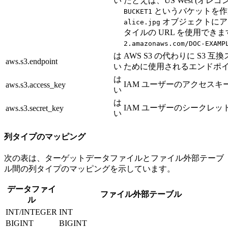
い
たとえば、US West (オレ
というバケットを作
BUCKET1
オブジェクトにア
alice.jpg
タイルの URL を使用できま
2.amazonaws.com/DOC-EXAMP
は
AWS S3 の代わりに S3
aws.s3.endpoint
い
ために使用されるエンドポ
は
IAM ユーザーのアクセスキ
aws.s3.access_key
い
は
IAM ユーザーのシークレッ
aws.s3.secret_key
い
列タイプのマッピング
次の表は、ターゲットデータファイルとファイル外部テーブ
ル間の列タイプのマッピングを示しています。
データファイ
ファイル外部テーブル
ル
INT/INTEGER
INT
BIGINT
BIGINT