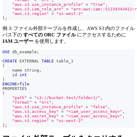
"aws.s3.use_instance_profile"
=
"true"
,
"aws.s3.iam_role_arn"
=
"arn:aws:iam::51234343412:r
"aws.s3.region"
=
"us-west-2"
)
;
例 3: ファイル外部テーブルを作成し、AWS S3 内のファイル
パス下の
すべての ORC ファイル
にアクセスするために
IAM ユーザー
を使用します。
USE
 db_example
;
CREATE
 EXTERNAL 
TABLE
 table_1
(
    name string
,
    id 
int
)
ENGINE
=
file
PROPERTIES 
(
"path"
=
"s3://bucket-test/folder1/"
,
"format"
=
"orc"
,
"aws.s3.use_instance_profile"
=
"false"
,
"aws.s3.access_key"
=
"<iam_user_access_key>"
,
"aws.s3.secret_key"
=
"<iam_user_access_key>"
,
"aws.s3.region"
=
"us-west-2"
)
;