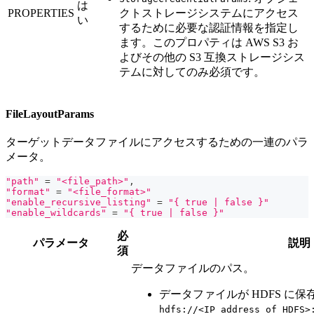
は
PROPERTIES
クトストレージシステムにアクセス
い
するために必要な認証情報を指定し
ます。このプロパティは AWS S3 お
よびその他の S3 互換ストレージシス
テムに対してのみ必須です。
FileLayoutParams
ターゲットデータファイルにアクセスするための一連のパラ
メータ。
"path"
=
"<file_path>"
,
"format"
=
"<file_format>"
"enable_recursive_listing"
=
"{ true | false }"
"enable_wildcards"
=
"{ true | false }"
必
パラメータ
説明
須
データファイルのパス。
データファイルが HDFS に
hdfs://<IP address of HDFS>