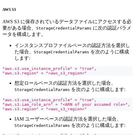
AWS S3
AWS S3 に保存されているデータファイルにアクセスする必
要がある場合、
に次の認証パラメ
StorageCredentialParams
ータを構成します。
インスタンスプロファイルベースの認証方法を選択し
た場合、
を次のように構成
StorageCredentialParams
します:
"aws.s3.use_instance_profile"
=
"true"
,
"aws.s3.region"
=
"<aws_s3_region>"
想定ロールベースの認証方法を選択した場合、
を次のように構成します:
StorageCredentialParams
"aws.s3.use_instance_profile"
=
"true"
,
"aws.s3.iam_role_arn"
=
"<ARN of your assumed role>"
,
"aws.s3.region"
=
"<aws_s3_region>"
IAM ユーザーベースの認証方法を選択した場合、
を次のように構成します:
StorageCredentialParams