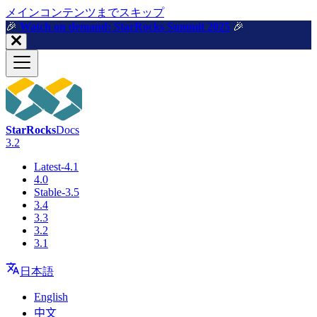
メインコンテンツまでスキップ
🎉️
Watch on demand: StarRocks Summit 2025
🎉️
StarRocks
Docs
3.2
Latest-4.1
4.0
Stable-3.5
3.4
3.3
3.2
3.1
日本語
English
中文