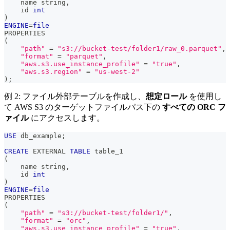
    name string
,
    id 
int
)
ENGINE
=
file
PROPERTIES 
(
"path"
=
"s3://bucket-test/folder1/raw_0.parquet"
,
"format"
=
"parquet"
,
"aws.s3.use_instance_profile"
=
"true"
,
"aws.s3.region"
=
"us-west-2"
)
;
例 2: ファイル外部テーブルを作成し、
想定ロール
を使用し
て AWS S3 のターゲットファイルパス下の
すべての ORC フ
ァイル
にアクセスします。
USE
 db_example
;
CREATE
 EXTERNAL 
TABLE
 table_1
(
    name string
,
    id 
int
)
ENGINE
=
file
PROPERTIES 
(
"path"
=
"s3://bucket-test/folder1/"
,
"format"
=
"orc"
,
"aws.s3.use_instance_profile"
=
"true"
,