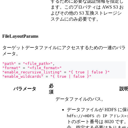
するために必要な認証情報を指定し
ます。このプロパティは AWS S3 お
よびその他の S3 互換ストレージシ
ステムにのみ必要です。
FileLayoutParams
ターゲットデータファイルにアクセスするための一連のパラ
メータ。
"path"
=
"<file_path>"
,
"format"
=
"<file_format>"
"enable_recursive_listing"
=
"{ true | false }"
"enable_wildcards"
=
"{ true | false }"
必
パラメータ
説
須
データファイルのパス。
データファイルが HDFS 
hdfs://<HDFS の IP アドレス
トのポート番号は 8020 で
合、指定する必要はありませ