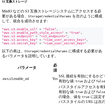
S3 互換ストレージ
MinIO などの S3 互換ストレージシステムにアクセスする必
要がある場合、
を次のように構成
StorageCredentialParams
して、統合を成功させます:
"aws.s3.enable_ssl"
=
"false"
,
"aws.s3.enable_path_style_access"
=
"true"
,
"aws.s3.endpoint"
=
"<s3_endpoint>"
,
"aws.s3.access_key"
=
"<iam_user_access_key>"
,
"aws.s3.secret_key"
=
"<iam_user_secret_key>"
以下の表は、
に構成する必要があ
StorageCredentialParams
るパラメータを説明しています。
必
パラメータ
須
SSL 接続を有効にするか
aws.s3.enable_ssl
Yes
有効な値:
および
true
fals
パススタイルアクセスを有
有効な値:
および
true
fals
の場合、値を
に設定す
true
パススタイルの URL は次