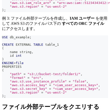
"aws.s3.iam_role_arn"
=
"arn:aws:iam::51234343412:r
"aws.s3.region"
=
"us-west-2"
)
;
例 3: ファイル外部テーブルを作成し、
IAM ユーザー
を使用
して AWS S3 のファイルパス下の
すべての ORC ファイル
にアクセスします。
USE
 db_example
;
CREATE
 EXTERNAL 
TABLE
 table_1
(
    name string
,
    id 
int
)
ENGINE
=
file
PROPERTIES 
(
"path"
=
"s3://bucket-test/folder1/"
,
"format"
=
"orc"
,
"aws.s3.use_instance_profile"
=
"false"
,
"aws.s3.access_key"
=
"<iam_user_access_key>"
,
"aws.s3.secret_key"
=
"<iam_user_access_key>"
,
"aws.s3.region"
=
"us-west-2"
)
;
ファイル外部テーブルをクエリする