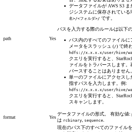
データファイルが AWS S3 
ジシステムに保存されている
です。
名>/<フォルダ>/
パスを入力する際のルールは以下の
path
Yes
パス内のすべてのファイルに
メータをスラッシュ (
) で終
/
hdfs://x.x.x.x/user/hive/w
クエリを実行すると、StarRo
ァイルをトラバースします。
バースすることはありません
単一のファイルにアクセスし
指すパスを入力します。例:
hdfs://x.x.x.x/user/hive/w
クエリを実行すると、StarRo
スキャンします。
データファイルの形式。 有効な値:
format
Yes
は
,
.
rcbinary
sequence
現在のパス下のすべてのファイル