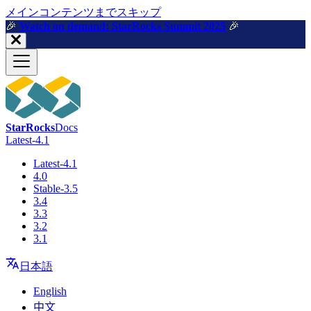
メインコンテンツまでスキップ
🎉️
Watch on demand: StarRocks Summit 2025
🎉️
StarRocks
Docs
Latest-4.1
Latest-4.1
4.0
Stable-3.5
3.4
3.3
3.2
3.1
日本語
English
中文