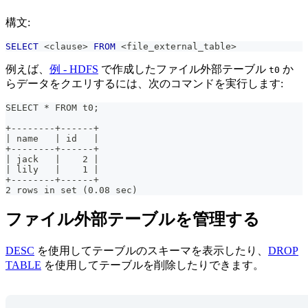
構文:
SELECT
<
clause
>
FROM
<
file_external_table
>
例えば、
例 - HDFS
で作成したファイル外部テーブル
か
t0
らデータをクエリするには、次のコマンドを実行します:
SELECT * FROM t0;
+--------+------+
| name   | id   |
+--------+------+
| jack   |    2 |
| lily   |    1 |
+--------+------+
2 rows in set (0.08 sec)
ファイル外部テーブルを管理する
DESC
を使用してテーブルのスキーマを表示したり、
DROP
TABLE
を使用してテーブルを削除したりできます。