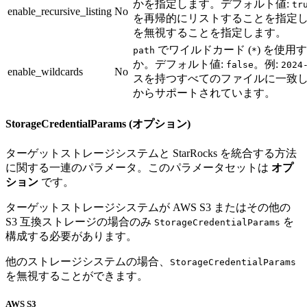
かを指定します。デフォルト値:
tr
enable_recursive_listing
No
を再帰的にリストすることを指定
を無視することを指定します。
でワイルドカード (
) を使
path
*
か。デフォルト値:
。例:
false
2024
enable_wildcards
No
スを持つすべてのファイルに一致します
からサポートされています。
StorageCredentialParams (オプション)
ターゲットストレージシステムと StarRocks を統合する方法
に関する一連のパラメータ。このパラメータセットは
オプ
ション
です。
ターゲットストレージシステムが AWS S3 またはその他の
S3 互換ストレージの場合のみ
を
StorageCredentialParams
構成する必要があります。
他のストレージシステムの場合、
StorageCredentialParams
を無視することができます。
AWS S3