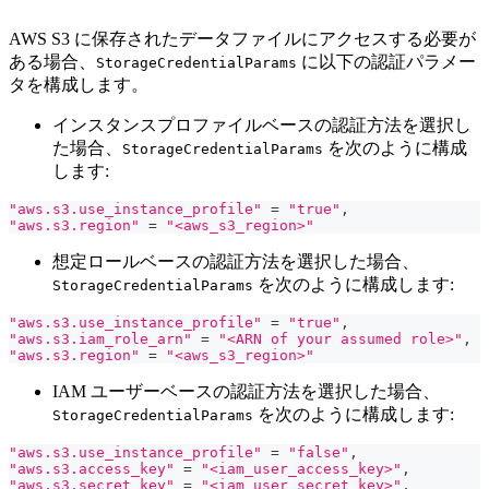
AWS S3 に保存されたデータファイルにアクセスする必要が
ある場合、
に以下の認証パラメー
StorageCredentialParams
タを構成します。
インスタンスプロファイルベースの認証方法を選択し
た場合、
を次のように構成
StorageCredentialParams
します:
"aws.s3.use_instance_profile"
=
"true"
,
"aws.s3.region"
=
"<aws_s3_region>"
想定ロールベースの認証方法を選択した場合、
を次のように構成します:
StorageCredentialParams
"aws.s3.use_instance_profile"
=
"true"
,
"aws.s3.iam_role_arn"
=
"<ARN of your assumed role>"
,
"aws.s3.region"
=
"<aws_s3_region>"
IAM ユーザーベースの認証方法を選択した場合、
を次のように構成します:
StorageCredentialParams
"aws.s3.use_instance_profile"
=
"false"
,
"aws.s3.access_key"
=
"<iam_user_access_key>"
,
"aws.s3.secret_key"
=
"<iam_user_secret_key>"
,