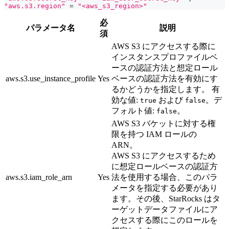
"aws.s3.region"
=
"<aws_s3_region>"
必
パラメータ名
説明
須
AWS S3 にアクセスする際に
インスタンスプロファイルベ
ースの認証方法と想定ロール
aws.s3.use_instance_profile
Yes
ベースの認証方法を有効にす
るかどうかを指定します。 有
効な値:
および
。デ
true
false
フォルト値:
。
false
AWS S3 バケットに対する権
限を持つ IAM ロールの
ARN。
AWS S3 にアクセスするため
に想定ロールベースの認証方
aws.s3.iam_role_arn
Yes
法を使用する場合、このパラ
メータを指定する必要があり
ます。その後、StarRocks はタ
ーゲットデータファイルにア
クセスする際にこのロールを