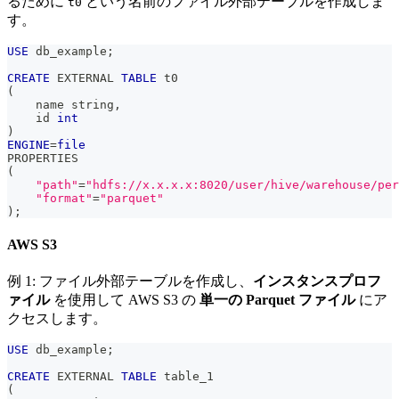
るために
という名前のファイル外部テーブルを作成しま
t0
す。
USE
 db_example
;
CREATE
 EXTERNAL 
TABLE
 t0
(
    name string
,
    id 
int
)
ENGINE
=
file
PROPERTIES 
(
"path"
=
"hdfs://x.x.x.x:8020/user/hive/warehouse/per
"format"
=
"parquet"
)
;
AWS S3
例 1: ファイル外部テーブルを作成し、
インスタンスプロフ
ァイル
を使用して AWS S3 の
単一の Parquet ファイル
にア
クセスします。
USE
 db_example
;
CREATE
 EXTERNAL 
TABLE
 table_1
(