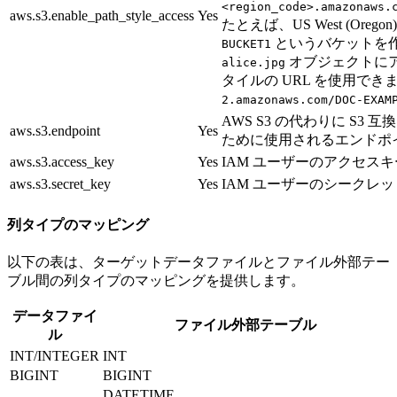
<region_code>.amazonaws.
aws.s3.enable_path_style_access
Yes
たとえば、US West (Oreg
というバケットを
BUCKET1
オブジェクトに
alice.jpg
タイルの URL を使用できま
2.amazonaws.com/DOC-EXAM
AWS S3 の代わりに S3
aws.s3.endpoint
Yes
ために使用されるエンドポ
aws.s3.access_key
Yes
IAM ユーザーのアクセス
aws.s3.secret_key
Yes
IAM ユーザーのシークレ
列タイプのマッピング
以下の表は、ターゲットデータファイルとファイル外部テー
ブル間の列タイプのマッピングを提供します。
データファイ
ファイル外部テーブル
ル
INT/INTEGER
INT
BIGINT
BIGINT
DATETIME.