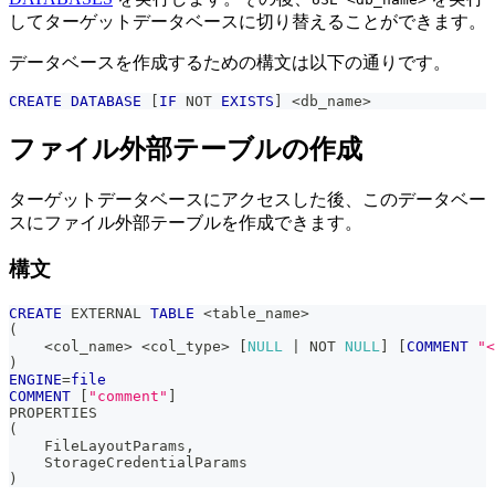
してターゲットデータベースに切り替えることができます。
データベースを作成するための構文は以下の通りです。
CREATE
DATABASE
[
IF
NOT
EXISTS
]
<
db_name
>
ファイル外部テーブルの作成
ターゲットデータベースにアクセスした後、このデータベー
スにファイル外部テーブルを作成できます。
構文
CREATE
 EXTERNAL 
TABLE
<
table_name
>
(
<
col_name
>
<
col_type
>
[
NULL
|
NOT
NULL
]
[
COMMENT
"<
)
ENGINE
=
file
COMMENT
[
"comment"
]
PROPERTIES
(
    FileLayoutParams
,
    StorageCredentialParams
)