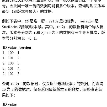
数据分批次多次导入至更新表，每一批次数据分配一个版本
号，因此同一唯一键的数据可能有多个版本，查询时返回版本
最新（即版本号最大）的数据。
例如下表中，
是唯一键，
是指标列，
是
ID
value
_version
StarRocks 内部的版本号。其中，
为 1 的数据有两个导入批
ID
次，版本号分别为
和
；
为
的数据有三个导入批次，版
1
2
ID
2
本号分别为
、
、
。
3
4
5
ID
value
_version
1
100
1
1
101
2
2
100
3
2
101
4
2
102
5
查询
为
的数据时，仅会返回最新版本
的数据，而查询
ID
1
2
为
的数据时，仅会返回最新版本
的数据，最终查询结
ID
2
5
果如下：
ID
value