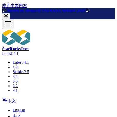
跳到主要内容
🎉️
Watch on demand: StarRocks Summit 2025
🎉️
StarRocks
Docs
Latest-4.1
Latest-4.1
4.0
Stable-3.5
3.4
3.3
3.2
3.1
中文
English
中文