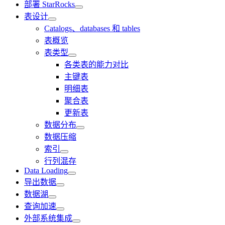
部署 StarRocks
表设计
Catalogs、databases 和 tables
表概览
表类型
各类表的能力对比
主键表
明细表
聚合表
更新表
数据分布
数据压缩
索引
行列混存
Data Loading
导出数据
数据湖
查询加速
外部系统集成