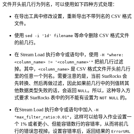
文件开头前几行为列名，可以使用如下四种方式处理：
在导出工具中修改设置，重新导出不带列名的 CSV 格式
文件。
使用
等命令删除 CSV 格式文件
sed -i '1d' filename
的前几行。
在 Stream Load 执行命令或语句中，使用
-H "where:
把前几行过滤
<column_name> != '<column_name>'"
掉。其中，
是 CSV 格式文件开头前几行
<column_name>
里的任意一个列名。需要注意的是，当前 StarRocks 会
先转换、然后再做过滤，因此如果前几行中的列值转其
他数据类型失败的话，会返回
。所以，这种导入方
NULL
式要求 StarRocks 表中的列不能有设置为
的。
NOT NULL
在Stream Load 执行命令或语句中加入
-H
，这样可以给导入作业设置一
"max_filter_ratio:0.01"
个 1% 或者更小、但能容错数行的容错率，从而将前几
行的错误忽视掉。设置容错率后，返回结果的
ErrorURL