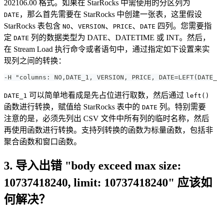
202106.00 格式。如果在 StarRocks 中需使用的分区列为
，那么首先需要在 StarRocks 中创建一张表，这里假设
DATE
StarRocks 表包含
、
、
、
四列。您需要指
NO
VERSION
PRICE
DATE
定
列的数据类型为 DATE、DATETIME 或 INT。然后，
DATE
在 Stream Load 执行命令或者语句中，通过指定如下设置来实
现列之间的转换：
-H "columns: NO,DATE_1, VERSION, PRICE, DATE=LEFT(DATE_
可以简单地看成是先占位进行取数，然后通过
DATE_1
left()
函数进行转换，赋值给 StarRocks 表中的
列。特别需要
DATE
注意的是，必须先列出 CSV 文件中所有列的临时名称，然后
再使用函数进行转换。支持列转换的函数为标量函数，包括非
聚合函数和窗口函数。
3. 导入出错 "body exceed max size:
10737418240, limit: 10737418240" 应该如
何解决？