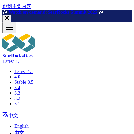
跳到主要内容
🎉️
Watch on demand: StarRocks Summit 2025
🎉️
StarRocks
Docs
Latest-4.1
Latest-4.1
4.0
Stable-3.5
3.4
3.3
3.2
3.1
中文
English
中文