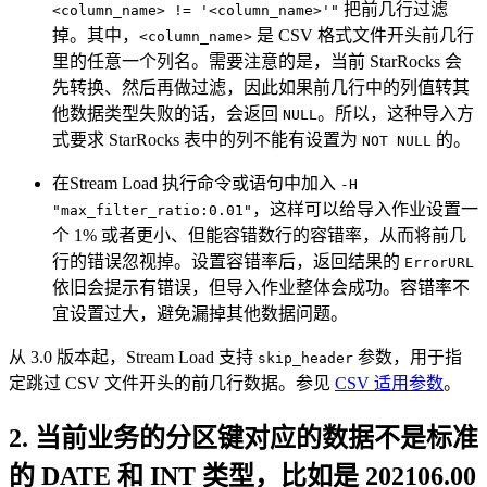
把前几行过滤
<column_name> != '<column_name>'"
掉。其中，
是 CSV 格式文件开头前几行
<column_name>
里的任意一个列名。需要注意的是，当前 StarRocks 会
先转换、然后再做过滤，因此如果前几行中的列值转其
他数据类型失败的话，会返回
。所以，这种导入方
NULL
式要求 StarRocks 表中的列不能有设置为
的。
NOT NULL
在Stream Load 执行命令或语句中加入
-H
，这样可以给导入作业设置一
"max_filter_ratio:0.01"
个 1% 或者更小、但能容错数行的容错率，从而将前几
行的错误忽视掉。设置容错率后，返回结果的
ErrorURL
依旧会提示有错误，但导入作业整体会成功。容错率不
宜设置过大，避免漏掉其他数据问题。
从 3.0 版本起，Stream Load 支持
参数，用于指
skip_header
定跳过 CSV 文件开头的前几行数据。参见
CSV 适用参数
。
2. 当前业务的分区键对应的数据不是标准
的 DATE 和 INT 类型，比如是 202106.00