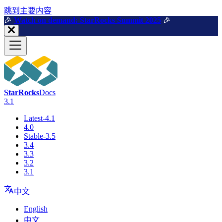
跳到主要内容
🎉️
Watch on demand: StarRocks Summit 2025
🎉️
StarRocks
Docs
3.1
Latest-4.1
4.0
Stable-3.5
3.4
3.3
3.2
3.1
中文
English
中文