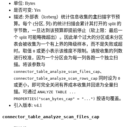
单位: Bytes
是否可变: Yes
描述: 外部表（Iceberg）统计信息收集的
主
扫描字节预
算。每个 (分区, 列) 的统计扫描会累计其打开的 split 的
字节数，一旦达到该预算即提前停止（软上限：最后一
个 split 可能略微超出）。因此单个过大的分区或未分区
表会被收集为一个有上界的降级样本，而不是失败或超
时。取值
或更小表示该维度不限制。请按收集的列数
0
进行校准，因为一个分区会为每一列各跑一个独立扫
描。将该参数与
、
connector_table_analyze_scan_files_cap
同时设为
connector_table_analyze_scan_rows_cap
0
或更小，即可完全关闭有界成本收集并回退为全量扫
描。可通过
ANALYZE TABLE ...
按语句覆盖。
PROPERTIES("scan_bytes_cap" = "...")
引入版本: v4.1
connector_table_analyze_scan_files_cap