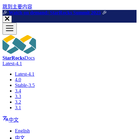
跳到主要内容
🎉️
Watch on demand: StarRocks Summit 2025
🎉️
StarRocks
Docs
Latest-4.1
Latest-4.1
4.0
Stable-3.5
3.4
3.3
3.2
3.1
中文
English
中文