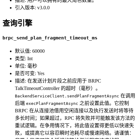
描述: 用户可以拥有的最大角色数量。
引入版本: v3.0.0
查询引擎
brpc_send_plan_fragment_timeout_ms
默认值: 60000
类型: Int
单位: 毫秒
是否可变: Yes
描述: 在发送计划片段之前应用于 BRPC
TalkTimeoutController 的超时（毫秒）。
在调用
BackendServiceClient.sendPlanFragmentAsync
后端
之前设置此值。它控制
execPlanFragmentAsync
BRPC 在从连接池借用空闲连接以及执行发送时将等待
多长时间；如果超过，RPC 将失败并可能触发该方法的
重试逻辑。在争用情况下，将此值设置得更低以快速失
败，或提高它以容忍瞬时池耗尽或慢速网络。请谨慎：