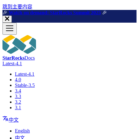
跳到主要内容
🎉️
Watch on demand: StarRocks Summit 2025
🎉️
StarRocks
Docs
Latest-4.1
Latest-4.1
4.0
Stable-3.5
3.4
3.3
3.2
3.1
中文
English
中文