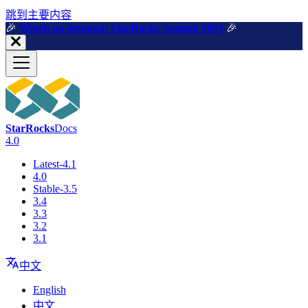
跳到主要内容
🎉️
Watch on demand: StarRocks Summit 2025
🎉️
StarRocks
Docs
4.0
Latest-4.1
4.0
Stable-3.5
3.4
3.3
3.2
3.1
中文
English
中文