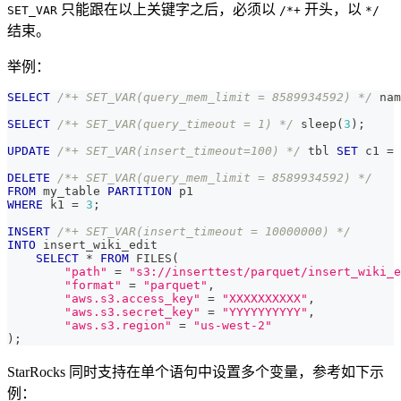
只能跟在以上关键字之后，必须以
开头，以
SET_VAR
/*+
*/
结束。
举例：
SELECT
/*+ SET_VAR(query_mem_limit = 8589934592) */
 nam
SELECT
/*+ SET_VAR(query_timeout = 1) */
 sleep
(
3
)
;
UPDATE
/*+ SET_VAR(insert_timeout=100) */
 tbl 
SET
 c1 
=
DELETE
/*+ SET_VAR(query_mem_limit = 8589934592) */
FROM
 my_table 
PARTITION
 p1
WHERE
 k1 
=
3
;
INSERT
/*+ SET_VAR(insert_timeout = 10000000) */
INTO
 insert_wiki_edit
SELECT
*
FROM
 FILES
(
"path"
=
"s3://inserttest/parquet/insert_wiki_e
"format"
=
"parquet"
,
"aws.s3.access_key"
=
"XXXXXXXXXX"
,
"aws.s3.secret_key"
=
"YYYYYYYYYY"
,
"aws.s3.region"
=
"us-west-2"
)
;
StarRocks 同时支持在单个语句中设置多个变量，参考如下示
例：