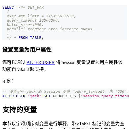
SELECT
/*+ SET_VAR
  (
  exec_mem_limit = 515396075520,
  query_timeout=10000000,
  batch_size=4096,
  parallel_fragment_exec_instance_num=32
  )
  */
*
FROM
TABLE
;
设置变量为用户属性
您可以通过
ALTER USER
将 Session 变量设置为用户属性该
功能自 v3.3.3 起支持。
示例：
-- 设置用户 jack 的 Session 变量 `query_timeout` 为 `600`
ALTER
USER
'jack'
SET
 PROPERTIES 
(
'session.query_timeou
支持的变量
本节以字母顺序对变量进行解释。带
标记的变量为全
global