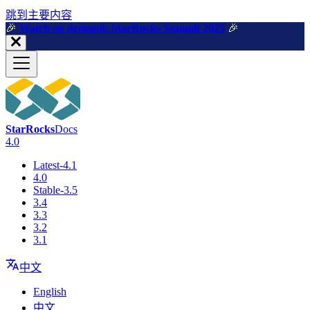
跳到主要内容
🎉️
Watch on demand: StarRocks Summit 2025
🎉️
StarRocks
Docs
4.0
Latest-4.1
4.0
Stable-3.5
3.4
3.3
3.2
3.1
中文
English
中文