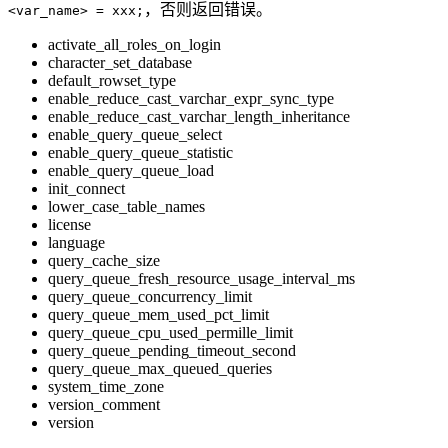
，否则返回错误。
<var_name> = xxx;
activate_all_roles_on_login
character_set_database
default_rowset_type
enable_reduce_cast_varchar_expr_sync_type
enable_reduce_cast_varchar_length_inheritance
enable_query_queue_select
enable_query_queue_statistic
enable_query_queue_load
init_connect
lower_case_table_names
license
language
query_cache_size
query_queue_fresh_resource_usage_interval_ms
query_queue_concurrency_limit
query_queue_mem_used_pct_limit
query_queue_cpu_used_permille_limit
query_queue_pending_timeout_second
query_queue_max_queued_queries
system_time_zone
version_comment
version