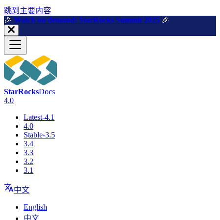
跳到主要内容
🎉️
Watch on demand: StarRocks Summit 2025
🎉️
StarRocks
Docs
4.0
Latest-4.1
4.0
Stable-3.5
3.4
3.3
3.2
3.1
中文
English
中文