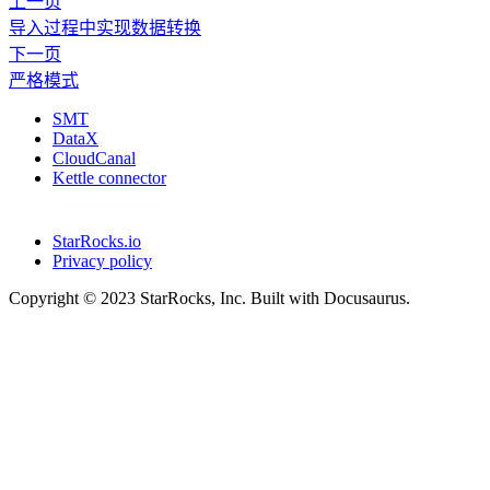
上一页
导入过程中实现数据转换
下一页
严格模式
SMT
DataX
CloudCanal
Kettle connector
StarRocks.io
Privacy policy
Copyright © 2023 StarRocks, Inc. Built with Docusaurus.