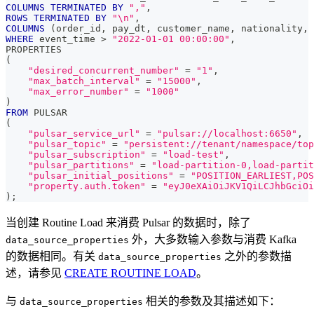
COLUMNS
TERMINATED
BY
","
,
ROWS
TERMINATED
BY
"\n"
,
COLUMNS
(
order_id
,
 pay_dt
,
 customer_name
,
 nationality
,
 
WHERE
 event_time 
>
"2022-01-01 00:00:00"
,
PROPERTIES
(
"desired_concurrent_number"
=
"1"
,
"max_batch_interval"
=
"15000"
,
"max_error_number"
=
"1000"
)
FROM
 PULSAR
(
"pulsar_service_url"
=
"pulsar://localhost:6650"
,
"pulsar_topic"
=
"persistent://tenant/namespace/top
"pulsar_subscription"
=
"load-test"
,
"pulsar_partitions"
=
"load-partition-0,load-partit
"pulsar_initial_positions"
=
"POSITION_EARLIEST,POS
"property.auth.token"
=
"eyJ0eXAiOiJKV1QiLCJhbGciOi
)
;
当创建 Routine Load 来消费 Pulsar 的数据时，除了
外，大多数输入参数与消费 Kafka
data_source_properties
的数据相同。有关
之外的参数描
data_source_properties
述，请参见
CREATE ROUTINE LOAD
。
与
相关的参数及其描述如下：
data_source_properties