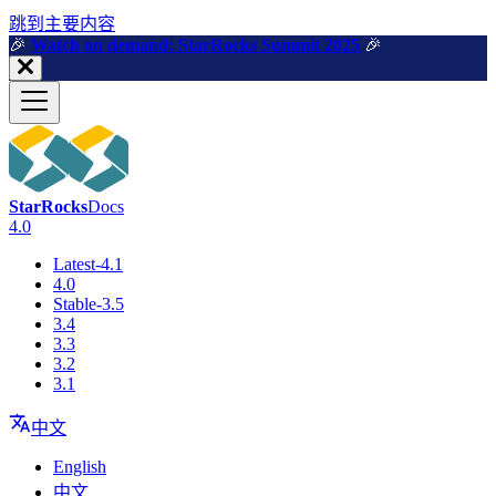
跳到主要内容
🎉️
Watch on demand: StarRocks Summit 2025
🎉️
StarRocks
Docs
4.0
Latest-4.1
4.0
Stable-3.5
3.4
3.3
3.2
3.1
中文
English
中文