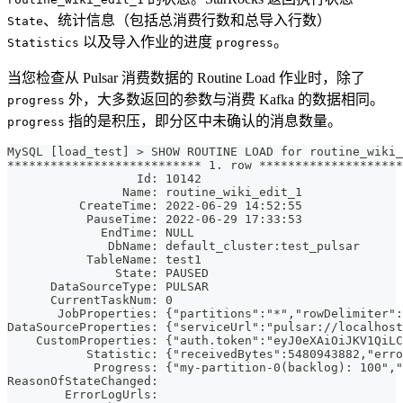
、统计信息（包括总消费行数和总导入行数）
State
以及导入作业的进度
。
Statistics
progress
当您检查从 Pulsar 消费数据的 Routine Load 作业时，除了
外，大多数返回的参数与消费 Kafka 的数据相同。
progress
指的是积压，即分区中未确认的消息数量。
progress
MySQL [load_test] > SHOW ROUTINE LOAD for routine_wiki_
*************************** 1. row ********************
                  Id: 10142
                Name: routine_wiki_edit_1
          CreateTime: 2022-06-29 14:52:55
           PauseTime: 2022-06-29 17:33:53
             EndTime: NULL
              DbName: default_cluster:test_pulsar
           TableName: test1
               State: PAUSED
      DataSourceType: PULSAR
      CurrentTaskNum: 0
       JobProperties: {"partitions":"*","rowDelimiter":
DataSourceProperties: {"serviceUrl":"pulsar://localhost
    CustomProperties: {"auth.token":"eyJ0eXAiOiJKV1QiLC
           Statistic: {"receivedBytes":5480943882,"erro
            Progress: {"my-partition-0(backlog): 100","
ReasonOfStateChanged: 
        ErrorLogUrls: 