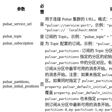
必
参数
需
用于连接 Pulsar 集群的 URL。格式：
"
pulsar_service_url
是
。示例：
"pulsar://service:port"
"p
"pulsar://``localhost:6650``"
pulsar_topic
是
订阅的 Topic。示例："pulsar_topic" = "persi
pulsar_subscription
是
为 Topic 配置的订阅。示例：
"pulsar_
: 订阅的 Topic 分
pulsar_partitions
指定的分区的初始
pulsar_partitions
中的分区对应。有
pulsar_partitions
订阅从分区中最早可用的消息开始。
P
的消息开始。注意：如果未指定
pulsa
区。如果同时指定了
pulsar_partitio
pulsar_partitions,
否
pulsar_initial_positions
property.pulsar_default_initial_p
覆盖
property.pulsar_default_initi
也未指定
pulsar_partitions
propert
则订阅从分区中最新可用的消息开始
partition-0,my-partition-1,my-par