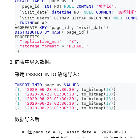
CREATE
TABLE
`
page_uv
`
(
`
page_id
`
INT
NOT
NULL
COMMENT
'页面id'
,
`
visit_date
`
datetime
NOT
NULL
COMMENT
'访问时间'
`
visit_users
`
 BITMAP BITMAP_UNION 
NOT
NULL
COMME
)
ENGINE
=
OLAP
AGGREGATE 
KEY
(
`
page_id
`
,
`
visit_date
`
)
DISTRIBUTED
BY
HASH
(
`
page_id
`
)
PROPERTIES 
(
"replication_num"
=
"3"
,
"storage_format"
=
"DEFAULT"
)
;
向表中导入数据。
采用 INSERT INTO 语句导入：
INSERT
INTO
 page_uv 
VALUES
(
1
,
'2020-06-23 01:30:30'
,
 to_bitmap
(
13
)
)
,
(
1
,
'2020-06-23 01:30:30'
,
 to_bitmap
(
23
)
)
,
(
1
,
'2020-06-23 01:30:30'
,
 to_bitmap
(
33
)
)
,
(
1
,
'2020-06-23 02:30:30'
,
 to_bitmap
(
13
)
)
,
(
2
,
'2020-06-23 01:30:30'
,
 to_bitmap
(
23
)
)
;
数据导入后:
在
page_id = 1， visit_date = '2020-06-23