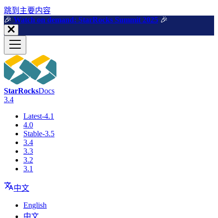
跳到主要内容
🎉️
Watch on demand: StarRocks Summit 2025
🎉️
StarRocks
Docs
3.4
Latest-4.1
4.0
Stable-3.5
3.4
3.3
3.2
3.1
中文
English
中文