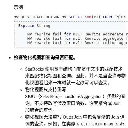
示例：
MySQL 
>
 TRACE REASON MV 
SELECT
sum
(
c1
)
FROM
`
glue_
+
-------------------------------------------------
|
Explain
 String                                  
+
-------------------------------------------------
|
     MV rewrite fail 
for
 mv1: Rewrite aggregate r
|
     MV rewrite fail 
for
 mv1: Rewrite aggregate 
f
|
     MV rewrite fail 
for
 mv1: Rewrite rollup aggr
+
-------------------------------------------------
检查物化视图和查询是否匹配。
StarRocks 使用基于结构而非基于文本的匹配技术
来匹配物化视图和查询。因此，并不是当查询与物
化视图看起来一样时就一定改写可以查询。
物化视图只支持重写
SPJG（Select/Projection/Join/Aggregation）类型的查
询，不支持改写涉及窗口函数、嵌套聚合或 Join
加聚合的查询。
物化视图无法重写 Outer Join 中包含复杂的 Join 谓
词的查询。例如，在类似
A LEFT JOIN B ON A.dt