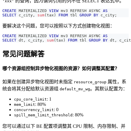
的查询，因为谓词引用的列不在 SELECT 表达式中。
'xxx'
CREATE
 MATERIALIZED 
VIEW
 mv3 REFRESH ASYNC 
AS
SELECT
 c_city
,
sum
(
tax
)
FROM
 tbl 
GROUP
BY
 c_city
;
要解决这个问题，您可以按照以下方式创建物化视图：
CREATE
 MATERIALIZED 
VIEW
 mv3 REFRESH ASYNC 
AS
SELECT
 dt
,
 c_city
,
sum
(
tax
)
FROM
 tbl 
GROUP
BY
 dt
,
 c_cit
常见问题解答
哪个资源组控制异步物化视图的资源？如何调整其配置？
如果在创建异步物化视图时未指定
属性，系
resource_group
统会将其分配给默认资源组
。其默认配置为：
default_mv_wg
: 1
cpu_core_limit
: 80%
mem_limit
: 0
concurrency_limit
: 80%
spill_mem_limit_threshold
您可以通过以下 BE 配置项调整其 CPU 限制、内存限制、并