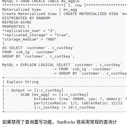
MySQL > SHOW CREATE TABLE mv_agg\G
***************************[ 1. row ]******************
Materialized View        | mv_agg
Create Materialized View | CREATE MATERIALIZED VIEW `mv
DISTRIBUTED BY RANDOM
REFRESH ASYNC
PROPERTIES (
"replication_num" = "3",
"replicated_storage" = "true",
"storage_medium" = "HDD"
)
AS SELECT `customer`.`c_custkey`
FROM `ssb_1g`.`customer`
GROUP BY `customer`.`c_custkey`;
MySQL > EXPLAIN LOGICAL SELECT `customer`.`c_custkey`
                      -> FROM `ssb_1g`.`customer`
                      -> GROUP BY `customer`.`c_custkey
+------------------------------------------------------
| Explain String                                       
+------------------------------------------------------
| - Output => [1:c_custkey]                            
|     - SCAN [mv_agg] => [1:c_custkey]                 
|             Estimates: {row: 30000, cpu: ?, memory: ?
|             partitionRatio: 1/1, tabletRatio: 12/12  
|             1:c_custkey := 10:c_custkey              
+------------------------------------------------------
如果禁用了查询重写功能，StarRocks 将采用常规的查询计