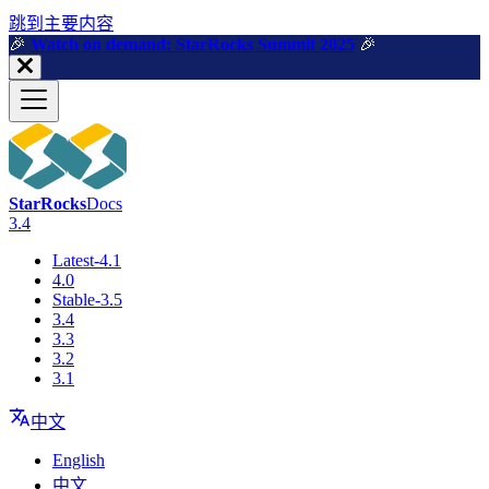
跳到主要内容
🎉️
Watch on demand: StarRocks Summit 2025
🎉️
StarRocks
Docs
3.4
Latest-4.1
4.0
Stable-3.5
3.4
3.3
3.2
3.1
中文
English
中文