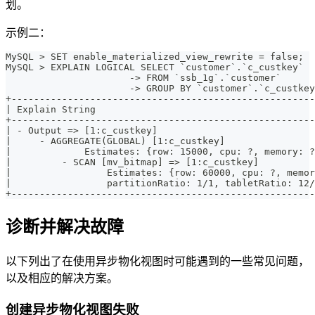
划。
示例二：
MySQL > SET enable_materialized_view_rewrite = false;
MySQL > EXPLAIN LOGICAL SELECT `customer`.`c_custkey`
                      -> FROM `ssb_1g`.`customer`
                      -> GROUP BY `customer`.`c_custkey
+-----------------------------------------------------
| Explain String                                      
+-----------------------------------------------------
| - Output => [1:c_custkey]                           
|     - AGGREGATE(GLOBAL) [1:c_custkey]               
|             Estimates: {row: 15000, cpu: ?, memory: 
|         - SCAN [mv_bitmap] => [1:c_custkey]         
|                 Estimates: {row: 60000, cpu: ?, memo
|                 partitionRatio: 1/1, tabletRatio: 12
+-----------------------------------------------------
诊断并解决故障
以下列出了在使用异步物化视图时可能遇到的一些常见问题，
以及相应的解决方案。
创建异步物化视图失败