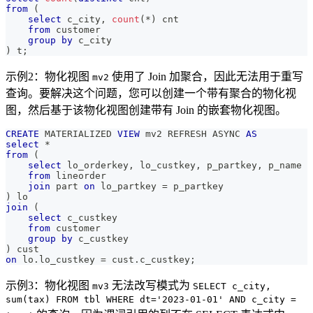
from
(
select
 c_city
,
count
(
*
)
 cnt 
from
 customer 
group
by
 c_city
)
 t
;
示例2：物化视图
使用了 Join 加聚合，因此无法用于重写
mv2
查询。要解决这个问题，您可以创建一个带有聚合的物化视
图，然后基于该物化视图创建带有 Join 的嵌套物化视图。
CREATE
 MATERIALIZED 
VIEW
 mv2 REFRESH ASYNC 
AS
select
*
from
(
select
 lo_orderkey
,
 lo_custkey
,
 p_partkey
,
 p_name
from
 lineorder
join
 part 
on
 lo_partkey 
=
 p_partkey
)
 lo
join
(
select
 c_custkey
from
 customer
group
by
 c_custkey
)
 cust
on
 lo
.
lo_custkey 
=
 cust
.
c_custkey
;
示例3：物化视图
无法改写模式为
mv3
SELECT c_city,
sum(tax) FROM tbl WHERE dt='2023-01-01' AND c_city =