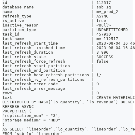
id                                   | 112517
database_name                        | ssb_1g
name                                 | mv_pred_2
refresh_type                         | ASYNC
is_active                            | true
inactive_reason                      | <null>
partition_type                       | UNPARTITIONED
task_id                              | 457930
task_name                            | mv-112517
last_refresh_start_time              | 2023-08-04 16:46
last_refresh_finished_time           | 2023-08-04 16:46
last_refresh_duration                | 3.996
last_refresh_state                   | SUCCESS
last_refresh_force_refresh           | false
last_refresh_start_partition         |
last_refresh_end_partition           |
last_refresh_base_refresh_partitions | {}
last_refresh_mv_refresh_partitions   |
last_refresh_error_code              | 0
last_refresh_error_message           |
rows                                 | 0
text                                 | CREATE MATERIALI
DISTRIBUTED BY HASH(`lo_quantity`, `lo_revenue`) BUCKET
REFRESH ASYNC
PROPERTIES (
"replication_num" = "3",
"storage_medium" = "HDD"
)
AS SELECT `lineorder`.`lo_quantity`, `lineorder`.`lo_re
FROM `ssb_1g`.`lineorder`