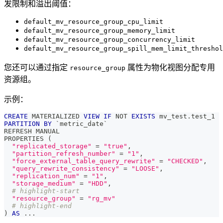
发限制和溢出阈值：
default_mv_resource_group_cpu_limit
default_mv_resource_group_memory_limit
default_mv_resource_group_concurrency_limit
default_mv_resource_group_spill_mem_limit_threshol
您还可以通过指定
属性为物化视图分配专用
resource_group
资源组。
示例：
CREATE
 MATERIALIZED 
VIEW
IF
NOT
EXISTS
 mv_test
.
test_1
PARTITION
BY
`
metric_date
`
REFRESH MANUAL
PROPERTIES 
(
"replicated_storage"
=
"true"
,
"partition_refresh_number"
=
"1"
,
"force_external_table_query_rewrite"
=
"CHECKED"
,
"query_rewrite_consistency"
=
"LOOSE"
,
"replication_num"
=
"1"
,
"storage_medium"
=
"HDD"
,
# highlight-start
"resource_group"
=
"rg_mv"
# highlight-end
)
AS
.
.
.