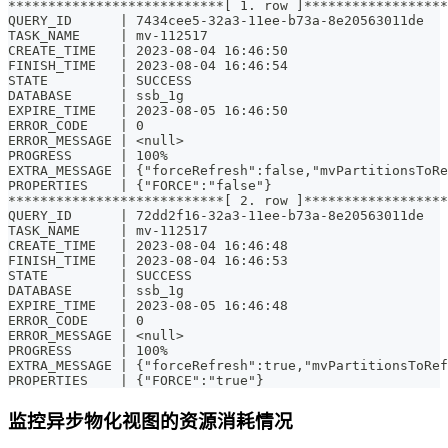
***************************[ 1. row ]******************
QUERY_ID      | 7434cee5-32a3-11ee-b73a-8e20563011de
TASK_NAME     | mv-112517
CREATE_TIME   | 2023-08-04 16:46:50
FINISH_TIME   | 2023-08-04 16:46:54
STATE         | SUCCESS
DATABASE      | ssb_1g
EXPIRE_TIME   | 2023-08-05 16:46:50
ERROR_CODE    | 0
ERROR_MESSAGE | <null>
PROGRESS      | 100%
EXTRA_MESSAGE | {"forceRefresh":false,"mvPartitionsToRe
PROPERTIES    | {"FORCE":"false"}
***************************[ 2. row ]******************
QUERY_ID      | 72dd2f16-32a3-11ee-b73a-8e20563011de
TASK_NAME     | mv-112517
CREATE_TIME   | 2023-08-04 16:46:48
FINISH_TIME   | 2023-08-04 16:46:53
STATE         | SUCCESS
DATABASE      | ssb_1g
EXPIRE_TIME   | 2023-08-05 16:46:48
ERROR_CODE    | 0
ERROR_MESSAGE | <null>
PROGRESS      | 100%
EXTRA_MESSAGE | {"forceRefresh":true,"mvPartitionsToRef
PROPERTIES    | {"FORCE":"true"}
监控异步物化视图的资源消耗情况