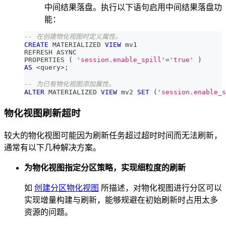
中间结果落盘。执行以下语句启用中间结果落盘功
能：
-- 在创建物化视图时定义属性。
CREATE
 MATERIALIZED 
VIEW
 mv1 
REFRESH ASYNC
PROPERTIES 
(
'session.enable_spill'
=
'true'
)
AS
<
query
>
;
-- 为已有物化视图添加属性。
ALTER
 MATERIALIZED 
VIEW
 mv2 
SET
(
'session.enable_s
物化视图刷新超时
较大的物化视图可能因为刷新任务超过超时时间而无法刷新，
通常有以下几种解决方案。
为物化视图指定分区策略，实现细粒度的刷新
如
创建分区物化视图
所描述，对物化视图进行分区可以
实现增量构建与刷新，能够规避在初始刷新时占用太多
资源的问题。