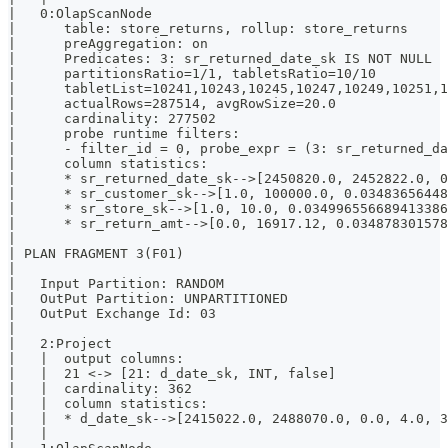
|   0:OlapScanNode                                     
|      table: store_returns, rollup: store_returns     
|      preAggregation: on                              
|      Predicates: 3: sr_returned_date_sk IS NOT NULL  
|      partitionsRatio=1/1, tabletsRatio=10/10         
|      tabletList=10241,10243,10245,10247,10249,10251,1
|      actualRows=287514, avgRowSize=20.0              
|      cardinality: 277502                             
|      probe runtime filters:                          
|      - filter_id = 0, probe_expr = (3: sr_returned_da
|      column statistics:                              
|      * sr_returned_date_sk-->[2450820.0, 2452822.0, 0
|      * sr_customer_sk-->[1.0, 100000.0, 0.03483656448
|      * sr_store_sk-->[1.0, 10.0, 0.034996556689413386
|      * sr_return_amt-->[0.0, 16917.12, 0.034878301578
|                                                      
| PLAN FRAGMENT 3(F01)                                 
|                                                      
|   Input Partition: RANDOM                            
|   OutPut Partition: UNPARTITIONED                    
|   OutPut Exchange Id: 03                             
|                                                      
|   2:Project                                          
|   |  output columns:                                 
|   |  21 <-> [21: d_date_sk, INT, false]              
|   |  cardinality: 362                                
|   |  column statistics:                              
|   |  * d_date_sk-->[2415022.0, 2488070.0, 0.0, 4.0, 3
|   |                                                  