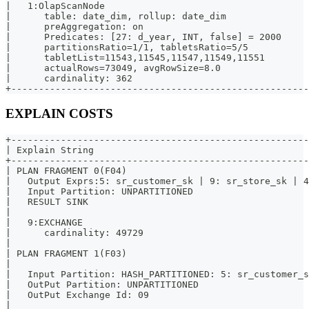
|   1:OlapScanNode                                     
|      table: date_dim, rollup: date_dim               
|      preAggregation: on                              
|      Predicates: [27: d_year, INT, false] = 2000     
|      partitionsRatio=1/1, tabletsRatio=5/5           
|      tabletList=11543,11545,11547,11549,11551        
|      actualRows=73049, avgRowSize=8.0                
|      cardinality: 362                                
+------------------------------------------------------
EXPLAIN COSTS
+------------------------------------------------------
| Explain String                                       
+------------------------------------------------------
| PLAN FRAGMENT 0(F04)                                 
|   Output Exprs:5: sr_customer_sk | 9: sr_store_sk | 4
|   Input Partition: UNPARTITIONED                     
|   RESULT SINK                                        
|                                                      
|   9:EXCHANGE                                         
|      cardinality: 49729                              
|                                                      
| PLAN FRAGMENT 1(F03)                                 
|                                                      
|   Input Partition: HASH_PARTITIONED: 5: sr_customer_s
|   OutPut Partition: UNPARTITIONED                    
|   OutPut Exchange Id: 09                             
|                                                      