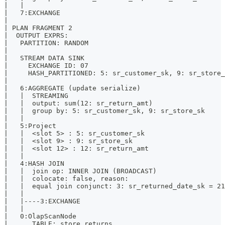
|   |                                                  
|   7:EXCHANGE                                         
|                                                      
| PLAN FRAGMENT 2                                      
|  OUTPUT EXPRS:                                       
|   PARTITION: RANDOM                                  
|                                                      
|   STREAM DATA SINK                                   
|     EXCHANGE ID: 07                                  
|     HASH_PARTITIONED: 5: sr_customer_sk, 9: sr_store_
|                                                      
|   6:AGGREGATE (update serialize)                     
|   |  STREAMING                                       
|   |  output: sum(12: sr_return_amt)                  
|   |  group by: 5: sr_customer_sk, 9: sr_store_sk     
|   |                                                  
|   5:Project                                          
|   |  <slot 5> : 5: sr_customer_sk                    
|   |  <slot 9> : 9: sr_store_sk                       
|   |  <slot 12> : 12: sr_return_amt                   
|   |                                                  
|   4:HASH JOIN                                        
|   |  join op: INNER JOIN (BROADCAST)                 
|   |  colocate: false, reason:                        
|   |  equal join conjunct: 3: sr_returned_date_sk = 21
|   |                                                  
|   |----3:EXCHANGE                                    
|   |                                                  
|   0:OlapScanNode                                     
|      TABLE: store_returns                            