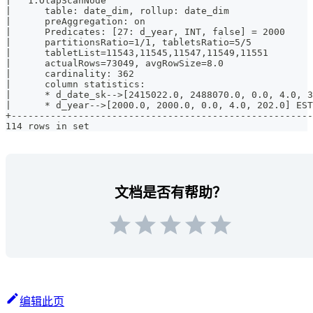
|   1:OlapScanNode                                     
|      table: date_dim, rollup: date_dim               
|      preAggregation: on                              
|      Predicates: [27: d_year, INT, false] = 2000     
|      partitionsRatio=1/1, tabletsRatio=5/5           
|      tabletList=11543,11545,11547,11549,11551        
|      actualRows=73049, avgRowSize=8.0                
|      cardinality: 362                                
|      column statistics:                              
|      * d_date_sk-->[2415022.0, 2488070.0, 0.0, 4.0, 3
|      * d_year-->[2000.0, 2000.0, 0.0, 4.0, 202.0] EST
+------------------------------------------------------
114 rows in set
文档是否有帮助？
编辑此页