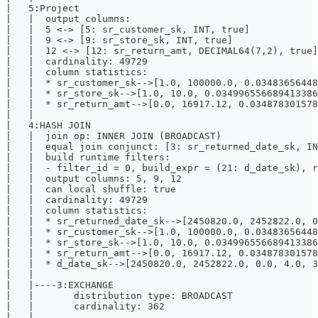
|   5:Project                                          
|   |  output columns:                                 
|   |  5 <-> [5: sr_customer_sk, INT, true]            
|   |  9 <-> [9: sr_store_sk, INT, true]               
|   |  12 <-> [12: sr_return_amt, DECIMAL64(7,2), true]
|   |  cardinality: 49729                              
|   |  column statistics:                              
|   |  * sr_customer_sk-->[1.0, 100000.0, 0.03483656448
|   |  * sr_store_sk-->[1.0, 10.0, 0.034996556689413386
|   |  * sr_return_amt-->[0.0, 16917.12, 0.034878301578
|   |                                                  
|   4:HASH JOIN                                        
|   |  join op: INNER JOIN (BROADCAST)                 
|   |  equal join conjunct: [3: sr_returned_date_sk, IN
|   |  build runtime filters:                          
|   |  - filter_id = 0, build_expr = (21: d_date_sk), r
|   |  output columns: 5, 9, 12                        
|   |  can local shuffle: true                         
|   |  cardinality: 49729                              
|   |  column statistics:                              
|   |  * sr_returned_date_sk-->[2450820.0, 2452822.0, 0
|   |  * sr_customer_sk-->[1.0, 100000.0, 0.03483656448
|   |  * sr_store_sk-->[1.0, 10.0, 0.034996556689413386
|   |  * sr_return_amt-->[0.0, 16917.12, 0.034878301578
|   |  * d_date_sk-->[2450820.0, 2452822.0, 0.0, 4.0, 3
|   |                                                  
|   |----3:EXCHANGE                                    
|   |       distribution type: BROADCAST               
|   |       cardinality: 362                           
|   |                                                  