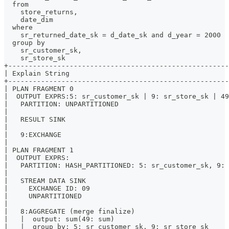
  from 
    store_returns, 
    date_dim 
  where 
    sr_returned_date_sk = d_date_sk and d_year = 2000 
  group by 
    sr_customer_sk, 
    sr_store_sk
+------------------------------------------------------
| Explain String                                       
+------------------------------------------------------
| PLAN FRAGMENT 0                                      
|  OUTPUT EXPRS:5: sr_customer_sk | 9: sr_store_sk | 49
|   PARTITION: UNPARTITIONED                           
|                                                      
|   RESULT SINK                                        
|                                                      
|   9:EXCHANGE                                         
|                                                      
| PLAN FRAGMENT 1                                      
|  OUTPUT EXPRS:                                       
|   PARTITION: HASH_PARTITIONED: 5: sr_customer_sk, 9: 
|                                                      
|   STREAM DATA SINK                                   
|     EXCHANGE ID: 09                                  
|     UNPARTITIONED                                    
|                                                      
|   8:AGGREGATE (merge finalize)                       
|   |  output: sum(49: sum)                            
|   |  group by: 5: sr_customer_sk, 9: sr_store_sk     