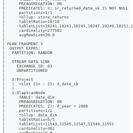
|      PREAGGREGATION: ON                              
|      PREDICATES: 3: sr_returned_date_sk IS NOT NULL  
|      partitions=1/1                                  
|      rollup: store_returns                           
|      tabletRatio=10/10                               
|      tabletList=10241,10243,10245,10247,10249,10251,1
|      cardinality=277502                              
|      avgRowSize=20.0                                 
|                                                      
| PLAN FRAGMENT 3                                      
|  OUTPUT EXPRS:                                       
|   PARTITION: RANDOM                                  
|                                                      
|   STREAM DATA SINK                                   
|     EXCHANGE ID: 03                                  
|     UNPARTITIONED                                    
|                                                      
|   2:Project                                          
|   |  <slot 21> : 21: d_date_sk                       
|   |                                                  
|   1:OlapScanNode                                     
|      TABLE: date_dim                                 
|      PREAGGREGATION: ON                              
|      PREDICATES: 27: d_year = 2000                   
|      partitions=1/1                                  
|      rollup: date_dim                                
|      tabletRatio=5/5                                 
|      tabletList=11543,11545,11547,11549,11551        
|      cardinality=362                                 
|      avgRowSize=8.0                                  