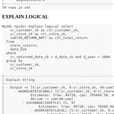
+------------------------------------------------------
79 rows in set
EXPLAIN LOGICAL
MySQL tpcds> explain logical select 
    sr_customer_sk as ctr_customer_sk, 
    sr_store_sk as ctr_store_sk, 
    sum(SR_RETURN_AMT) as ctr_total_return 
  from 
    store_returns, 
    date_dim 
  where 
    sr_returned_date_sk = d_date_sk and d_year = 2000 
  group by 
    sr_customer_sk, 
    sr_store_sk
+------------------------------------------------------
| Explain String                                       
+------------------------------------------------------
| - Output => [5:sr_customer_sk, 9:sr_store_sk, 49:sum]
|     - AGGREGATE(GLOBAL) [5:sr_customer_sk, 9:sr_store
|             Estimates: {row: 49728, cpu: 795660.58, m
|             49:sum := sum(49:sum)                    
|         - EXCHANGE(SHUFFLE) [5, 9]                   
|                 Estimates: {row: 49728, cpu: 79566.06
|             - AGGREGATE(LOCAL) [5:sr_customer_sk, 9:s