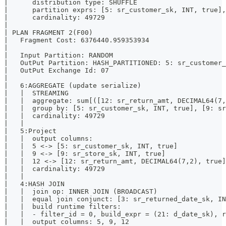
|      distribution type: SHUFFLE                      
|      partition exprs: [5: sr_customer_sk, INT, true],
|      cardinality: 49729                              
|                                                      
| PLAN FRAGMENT 2(F00)                                 
|   Fragment Cost: 6376440.959353934                   
|                                                      
|   Input Partition: RANDOM                            
|   OutPut Partition: HASH_PARTITIONED: 5: sr_customer_
|   OutPut Exchange Id: 07                             
|                                                      
|   6:AGGREGATE (update serialize)                     
|   |  STREAMING                                       
|   |  aggregate: sum[([12: sr_return_amt, DECIMAL64(7,
|   |  group by: [5: sr_customer_sk, INT, true], [9: sr
|   |  cardinality: 49729                              
|   |                                                  
|   5:Project                                          
|   |  output columns:                                 
|   |  5 <-> [5: sr_customer_sk, INT, true]            
|   |  9 <-> [9: sr_store_sk, INT, true]               
|   |  12 <-> [12: sr_return_amt, DECIMAL64(7,2), true]
|   |  cardinality: 49729                              
|   |                                                  
|   4:HASH JOIN                                        
|   |  join op: INNER JOIN (BROADCAST)                 
|   |  equal join conjunct: [3: sr_returned_date_sk, IN
|   |  build runtime filters:                          
|   |  - filter_id = 0, build_expr = (21: d_date_sk), r
|   |  output columns: 5, 9, 12                        