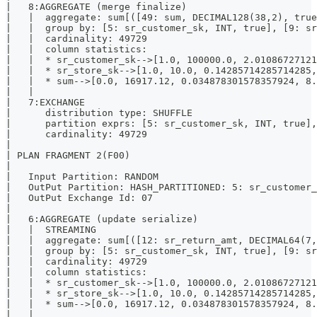
|   8:AGGREGATE (merge finalize)                       
|   |  aggregate: sum[([49: sum, DECIMAL128(38,2), true
|   |  group by: [5: sr_customer_sk, INT, true], [9: sr
|   |  cardinality: 49729                              
|   |  column statistics:                              
|   |  * sr_customer_sk-->[1.0, 100000.0, 2.01086727121
|   |  * sr_store_sk-->[1.0, 10.0, 0.14285714285714285,
|   |  * sum-->[0.0, 16917.12, 0.034878301578357924, 8.
|   |                                                  
|   7:EXCHANGE                                         
|      distribution type: SHUFFLE                      
|      partition exprs: [5: sr_customer_sk, INT, true],
|      cardinality: 49729                              
|                                                      
| PLAN FRAGMENT 2(F00)                                 
|                                                      
|   Input Partition: RANDOM                            
|   OutPut Partition: HASH_PARTITIONED: 5: sr_customer_
|   OutPut Exchange Id: 07                             
|                                                      
|   6:AGGREGATE (update serialize)                     
|   |  STREAMING                                       
|   |  aggregate: sum[([12: sr_return_amt, DECIMAL64(7,
|   |  group by: [5: sr_customer_sk, INT, true], [9: sr
|   |  cardinality: 49729                              
|   |  column statistics:                              
|   |  * sr_customer_sk-->[1.0, 100000.0, 2.01086727121
|   |  * sr_store_sk-->[1.0, 10.0, 0.14285714285714285,
|   |  * sum-->[0.0, 16917.12, 0.034878301578357924, 8.
|   |                                                  