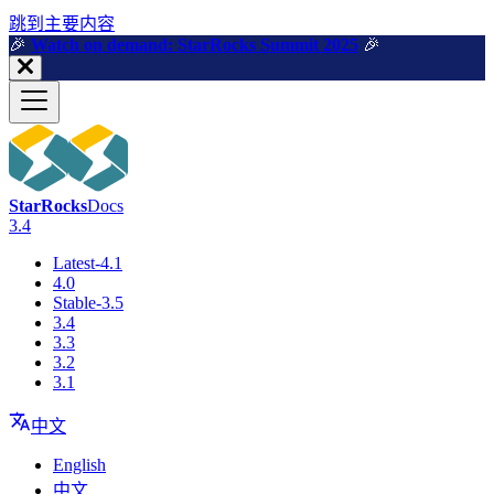
跳到主要内容
🎉️
Watch on demand: StarRocks Summit 2025
🎉️
StarRocks
Docs
3.4
Latest-4.1
4.0
Stable-3.5
3.4
3.3
3.2
3.1
中文
English
中文