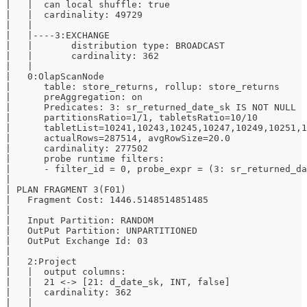
|   |  can local shuffle: true                         
|   |  cardinality: 49729                              
|   |                                                  
|   |----3:EXCHANGE                                    
|   |       distribution type: BROADCAST               
|   |       cardinality: 362                           
|   |                                                  
|   0:OlapScanNode                                     
|      table: store_returns, rollup: store_returns     
|      preAggregation: on                              
|      Predicates: 3: sr_returned_date_sk IS NOT NULL  
|      partitionsRatio=1/1, tabletsRatio=10/10         
|      tabletList=10241,10243,10245,10247,10249,10251,1
|      actualRows=287514, avgRowSize=20.0              
|      cardinality: 277502                             
|      probe runtime filters:                          
|      - filter_id = 0, probe_expr = (3: sr_returned_da
|                                                      
| PLAN FRAGMENT 3(F01)                                 
|   Fragment Cost: 1446.5148514851485                  
|                                                      
|   Input Partition: RANDOM                            
|   OutPut Partition: UNPARTITIONED                    
|   OutPut Exchange Id: 03                             
|                                                      
|   2:Project                                          
|   |  output columns:                                 
|   |  21 <-> [21: d_date_sk, INT, false]              
|   |  cardinality: 362                                
|   |                                                  