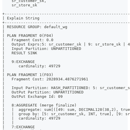
    sr_customer_sk, 
    sr_store_sk
+------------------------------------------------------
| Explain String                                       
+------------------------------------------------------
| RESOURCE GROUP: default_wg                           
|                                                      
| PLAN FRAGMENT 0(F04)                                 
|   Fragment Cost: 0.0                                 
|   Output Exprs:5: sr_customer_sk | 9: sr_store_sk | 4
|   Input Partition: UNPARTITIONED                     
|   RESULT SINK                                        
|                                                      
|   9:EXCHANGE                                         
|      cardinality: 49729                              
|                                                      
| PLAN FRAGMENT 1(F03)                                 
|   Fragment Cost: 2028934.4876271961                  
|                                                      
|   Input Partition: HASH_PARTITIONED: 5: sr_customer_s
|   OutPut Partition: UNPARTITIONED                    
|   OutPut Exchange Id: 09                             
|                                                      
|   8:AGGREGATE (merge finalize)                       
|   |  aggregate: sum[([49: sum, DECIMAL128(38,2), true
|   |  group by: [5: sr_customer_sk, INT, true], [9: sr
|   |  cardinality: 49729                              
|   |                                                  
|   7:EXCHANGE                                         