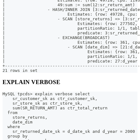
|                     Estimates: {row: 49728, cpu: 1193
|                     49:sum := sum(12:sr_return_amt)  
|                 - HASH/INNER JOIN [3:sr_returned_date
|                         Estimates: {row: 49728, cpu: 
|                     - SCAN [store_returns] => [3:sr_r
|                             Estimates: {row: 277502, 
|                             partitionRatio: 1/1, tabl
|                             predicate: 3:sr_returned_
|                     - EXCHANGE(BROADCAST)            
|                             Estimates: {row: 361, cpu
|                         - SCAN [date_dim] => [21:d_da
|                                 Estimates: {row: 361,
|                                 partitionRatio: 1/1, 
|                                 predicate: 27:d_year 
+------------------------------------------------------
21 rows in set
EXPLAIN VERBOSE
MySQL tpcds> explain verbose select 
    sr_customer_sk as ctr_customer_sk, 
    sr_store_sk as ctr_store_sk, 
    sum(SR_RETURN_AMT) as ctr_total_return 
  from 
    store_returns, 
    date_dim 
  where 
    sr_returned_date_sk = d_date_sk and d_year = 2000 
  group by 