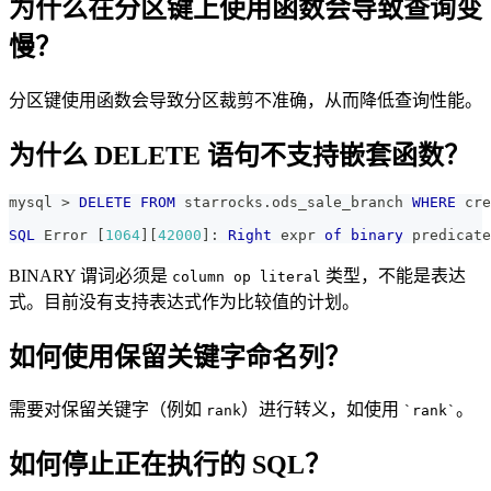
为什么在分区键上使用函数会导致查询变
慢？
分区键使用函数会导致分区裁剪不准确，从而降低查询性能。
为什么 DELETE 语句不支持嵌套函数？
mysql 
>
DELETE
FROM
 starrocks
.
ods_sale_branch 
WHERE
 cre
SQL
 Error 
[
1064
]
[
42000
]
: 
Right
 expr 
of
binary
 predicate
BINARY 谓词必须是
类型，不能是表达
column op literal
式。目前没有支持表达式作为比较值的计划。
如何使用保留关键字命名列？
需要对保留关键字（例如
）进行转义，如使用
。
rank
`rank`
如何停止正在执行的 SQL？