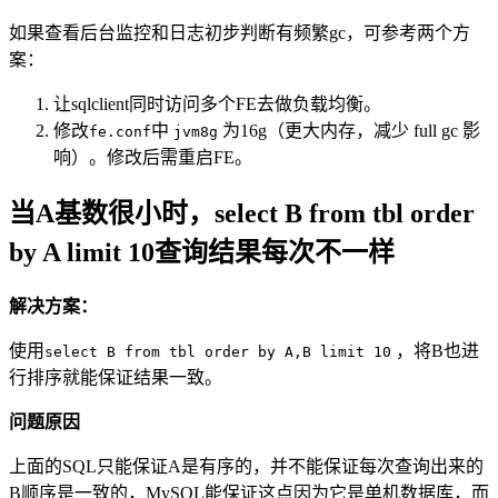
如果查看后台监控和日志初步判断有频繁gc，可参考两个方
案：
让sqlclient同时访问多个FE去做负载均衡。
修改
中
为16g（更大内存，减少 full gc 影
fe.conf
jvm8g
响）。修改后需重启FE。
当A基数很小时，select B from tbl order
by A limit 10查询结果每次不一样
解决方案：
使用
，将B也进
select B from tbl order by A,B limit 10
行排序就能保证结果一致。
问题原因
上面的SQL只能保证A是有序的，并不能保证每次查询出来的
B顺序是一致的，MySQL能保证这点因为它是单机数据库，而