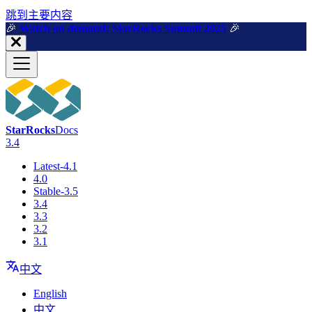
跳到主要内容
🎉️
Watch on demand: StarRocks Summit 2025
🎉️
StarRocks
Docs
3.4
Latest-4.1
4.0
Stable-3.5
3.4
3.3
3.2
3.1
中文
English
中文