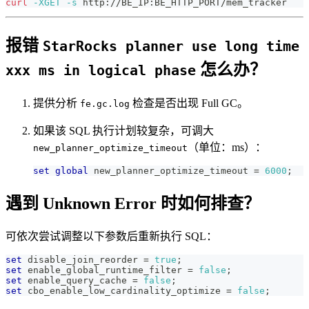
curl
-XGET
-s
 http://BE_IP:BE_HTTP_PORT/mem_tracker
报错
StarRocks planner use long time
怎么办？
xxx ms in logical phase
提供分析
检查是否出现 Full GC。
fe.gc.log
如果该 SQL 执行计划较复杂，可调大
（单位：ms）：
new_planner_optimize_timeout
set
global
 new_planner_optimize_timeout 
=
6000
;
遇到 Unknown Error 时如何排查？
可依次尝试调整以下参数后重新执行 SQL：
set
 disable_join_reorder 
=
true
;
set
 enable_global_runtime_filter 
=
false
;
set
 enable_query_cache 
=
false
;
set
 cbo_enable_low_cardinality_optimize 
=
false
;