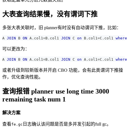
大表查询结果慢，没有谓词下推
多张大表关联时，旧 planner有时没有自动谓词下推，比如：
A 
JOIN
 B 
ON
 A
.
col1
=
B
.
col1 
JOIN
 C 
on
 B
.
col1
=
C
.
col1 
where
可以更改为：
A 
JOIN
 B 
ON
 A
.
col1
=
B
.
col1 
JOIN
 C 
on
 A
.
col1
=
C
.
col1 
where
或者升级到较新版本并开启 CBO 功能，会有此类谓词下推操
作，优化查询性能。
查询报错 planner use long time 3000
remaining task num 1
解决方案
查看
日志确认该问题是否是多并发引起的full gc。
fe.gc