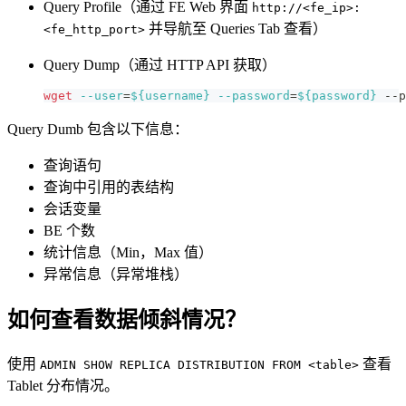
Query Profile（通过 FE Web 界面
http://<fe_ip>:
并导航至 Queries Tab 查看）
<fe_http_port>
Query Dump（通过 HTTP API 获取）
wget
--user
=
${username}
--password
=
${password}
 --p
Query Dumb 包含以下信息：
查询语句
查询中引用的表结构
会话变量
BE 个数
统计信息（Min，Max 值）
异常信息（异常堆栈）
如何查看数据倾斜情况？
使用
查看
ADMIN SHOW REPLICA DISTRIBUTION FROM <table>
Tablet 分布情况。