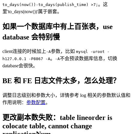
。这
to_days(now())-to_days(publish_time) >7;
里'to_days(now())'属于嵌套。
如果一个数据库中有上百张表，use
database 会特别慢
client连接的时候加上
参数，比如
-A
mysql -uroot -
。
不会预读数据库信息，切换
h127.0.0.1 -P8867 -A
-A
database会很快。
BE 和 FE 日志文件太多，怎么处理？
调整日志级别和参数大小，详情参考 log 相关的参数默认值和
作用说明：
参数配置
。
更改副本数失败：table lineorder is
colocate table, cannot change