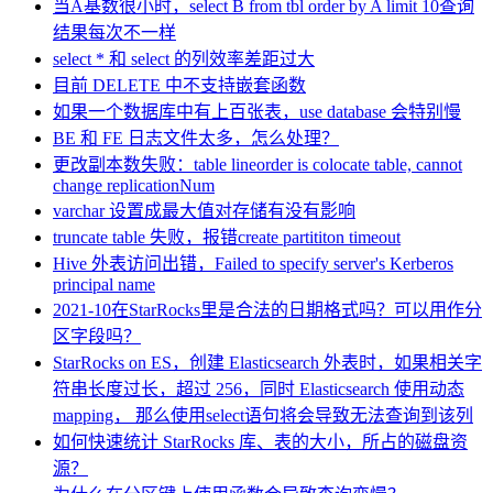
当A基数很小时，select B from tbl order by A limit 10查询
结果每次不一样
select * 和 select 的列效率差距过大
目前 DELETE 中不支持嵌套函数
如果一个数据库中有上百张表，use database 会特别慢
BE 和 FE 日志文件太多，怎么处理？
更改副本数失败：table lineorder is colocate table, cannot
change replicationNum
varchar 设置成最大值对存储有没有影响
truncate table 失败，报错create partititon timeout
Hive 外表访问出错，Failed to specify server's Kerberos
principal name
2021-10在StarRocks里是合法的日期格式吗？可以用作分
区字段吗？
StarRocks on ES，创建 Elasticsearch 外表时，如果相关字
符串长度过长，超过 256，同时 Elasticsearch 使用动态
mapping， 那么使用select语句将会导致无法查询到该列
如何快速统计 StarRocks 库、表的大小，所占的磁盘资
源？