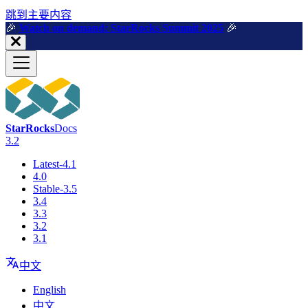
跳到主要内容
🎉️
Watch on demand: StarRocks Summit 2025
🎉️
StarRocks
Docs
3.2
Latest-4.1
4.0
Stable-3.5
3.4
3.3
3.2
3.1
中文
English
中文