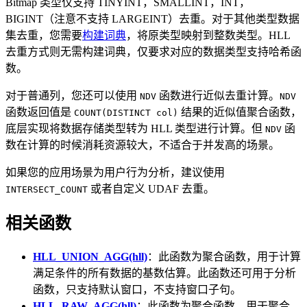
Bitmap 类型仅支持 TINYINT，SMALLINT，INT，
BIGINT（注意不支持 LARGEINT）去重。对于其他类型数据
集去重，您需要
构建词典
，将原类型映射到整数类型。HLL
去重方式则无需构建词典，仅要求对应的数据类型支持哈希函
数。
对于普通列，您还可以使用
函数进行近似去重计算。
NDV
NDV
函数返回值是
结果的近似值聚合函数，
COUNT(DISTINCT col)
底层实现将数据存储类型转为 HLL 类型进行计算。但
函
NDV
数在计算的时候消耗资源较大，不适合于并发高的场景。
如果您的应用场景为用户行为分析，建议使用
或者自定义 UDAF 去重。
INTERSECT_COUNT
相关函数
HLL_UNION_AGG(hll)
：此函数为聚合函数，用于计算
满足条件的所有数据的基数估算。此函数还可用于分析
函数，只支持默认窗口，不支持窗口子句。
HLL_RAW_AGG(hll)
：此函数为聚合函数，用于聚合