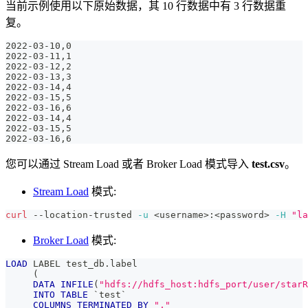
当前示例使用以下原始数据，其 10 行数据中有 3 行数据重
复。
2022-03-10,0
2022-03-11,1
2022-03-12,2
2022-03-13,3
2022-03-14,4
2022-03-15,5
2022-03-16,6
2022-03-14,4
2022-03-15,5
2022-03-16,6
您可以通过 Stream Load 或者 Broker Load 模式导入
test.csv
。
Stream Load
模式:
curl
 --location-trusted 
-u
<
username
>
:
<
password
>
-H
"la
Broker Load
模式:
LOAD
 LABEL test_db
.
label
(
DATA
INFILE
(
"hdfs://hdfs_host:hdfs_port/user/starR
INTO
TABLE
`
test
`
COLUMNS
TERMINATED
BY
","