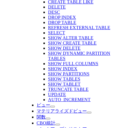
CREATE TABLE LIKE
DELETE
DESC
DROP INDEX
DROP TABLE
REFRESH EXTERNAL TABLE
SELECT
SHOW ALTER TABLE
SHOW CREATE TABLE
SHOW DELETE
SHOW DYNAMIC PARTITION
TABLES
SHOW FULL COLUMNS
SHOW INDEX
SHOW PARTITIONS
SHOW TABLES
SHOW TABLET
TRUNCATE TABLE
UPDATE
AUTO_INCREMENT
ビュー
マテリアライズドビュー
関数
CBO統計