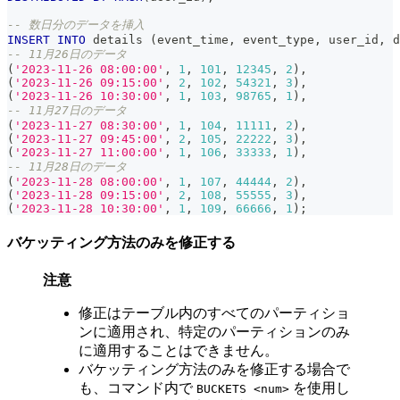
-- 数日分のデータを挿入
INSERT
INTO
 details 
(
event_time
,
 event_type
,
 user_id
,
 d
-- 11月26日のデータ
(
'2023-11-26 08:00:00'
,
1
,
101
,
12345
,
2
)
,
(
'2023-11-26 09:15:00'
,
2
,
102
,
54321
,
3
)
,
(
'2023-11-26 10:30:00'
,
1
,
103
,
98765
,
1
)
,
-- 11月27日のデータ
(
'2023-11-27 08:30:00'
,
1
,
104
,
11111
,
2
)
,
(
'2023-11-27 09:45:00'
,
2
,
105
,
22222
,
3
)
,
(
'2023-11-27 11:00:00'
,
1
,
106
,
33333
,
1
)
,
-- 11月28日のデータ
(
'2023-11-28 08:00:00'
,
1
,
107
,
44444
,
2
)
,
(
'2023-11-28 09:15:00'
,
2
,
108
,
55555
,
3
)
,
(
'2023-11-28 10:30:00'
,
1
,
109
,
66666
,
1
)
;
バケッティング方法のみを修正する
注意
修正はテーブル内のすべてのパーティショ
ンに適用され、特定のパーティションのみ
に適用することはできません。
バケッティング方法のみを修正する場合で
も、コマンド内で
を使用し
BUCKETS <num>