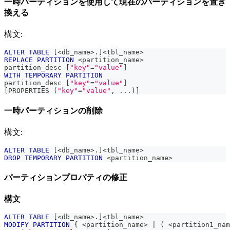
一時パーティションを使用して現在のパーティションを置き
換える
構文:
ALTER
TABLE
[
<
db_name
>
.
]
<
tbl_name
>
REPLACE
PARTITION
<
partition_name
>
partition_desc 
[
"key"
=
"value"
]
WITH
TEMPORARY
PARTITION
partition_desc 
[
"key"
=
"value"
]
[
PROPERTIES 
(
"key"
=
"value"
,
.
.
.
)
]
一時パーティションの削除
構文:
ALTER
TABLE
[
<
db_name
>
.
]
<
tbl_name
>
DROP
TEMPORARY
PARTITION
<
partition_name
>
パーティションプロパティの修正
構文
ALTER
TABLE
[
<
db_name
>
.
]
<
tbl_name
>
MODIFY
PARTITION
 { 
<
partition_name
>
|
(
<
partition1_nam