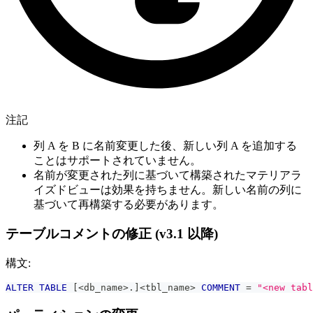
注記
列 A を B に名前変更した後、新しい列 A を追加する
ことはサポートされていません。
名前が変更された列に基づいて構築されたマテリアラ
イズドビューは効果を持ちません。新しい名前の列に
基づいて再構築する必要があります。
テーブルコメントの修正 (v3.1 以降)
構文:
ALTER
TABLE
[
<
db_name
>
.
]
<
tbl_name
>
COMMENT
=
"<new tabl