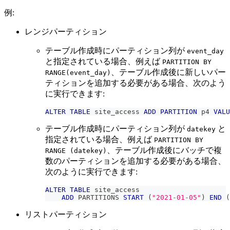
例:
レンジパーティション
テーブル作成時にパーティション列が
event_day
と指定されている場合、例えば
PARTITION BY
、テーブル作成後に新しいパー
RANGE(event_day)
ティションを追加する必要がある場合、次のよう
に実行できます:
ALTER
TABLE
 site_access 
ADD
PARTITION
 p4 
VALU
テーブル作成時にパーティション列が
と
datekey
指定されている場合、例えば
PARTITION BY
、テーブル作成後にバッチで複
RANGE (datekey)
数のパーティションを追加する必要がある場合、
次のように実行できます:
ALTER
TABLE
 site_access
ADD
 PARTITIONS 
START
(
"2021-01-05"
)
END
(
リストパーティション