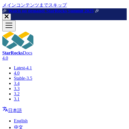
メインコンテンツまでスキップ
🎉️
Watch on demand: StarRocks Summit 2025
🎉️
StarRocks
Docs
4.0
Latest-4.1
4.0
Stable-3.5
3.4
3.3
3.2
3.1
日本語
English
中文