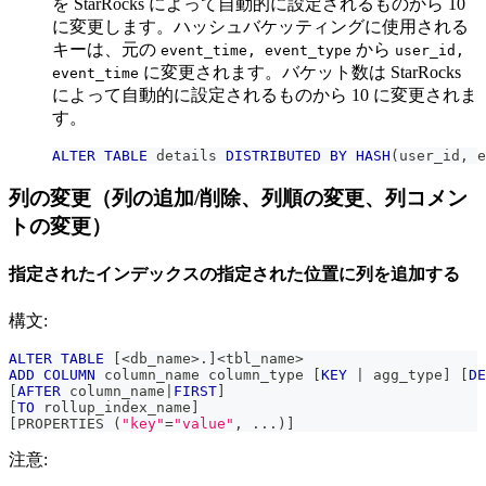
を StarRocks によって自動的に設定されるものから 10
に変更します。ハッシュバケッティングに使用される
キーは、元の
から
event_time, event_type
user_id,
に変更されます。バケット数は StarRocks
event_time
によって自動的に設定されるものから 10 に変更されま
す。
ALTER
TABLE
 details 
DISTRIBUTED
BY
HASH
(
user_id
,
 e
列の変更（列の追加/削除、列順の変更、列コメン
トの変更）
指定されたインデックスの指定された位置に列を追加する
構文:
ALTER
TABLE
[
<
db_name
>
.
]
<
tbl_name
>
ADD
COLUMN
 column_name column_type 
[
KEY
|
 agg_type
]
[
DE
[
AFTER
 column_name
|
FIRST
]
[
TO
 rollup_index_name
]
[
PROPERTIES 
(
"key"
=
"value"
,
.
.
.
)
]
注意: