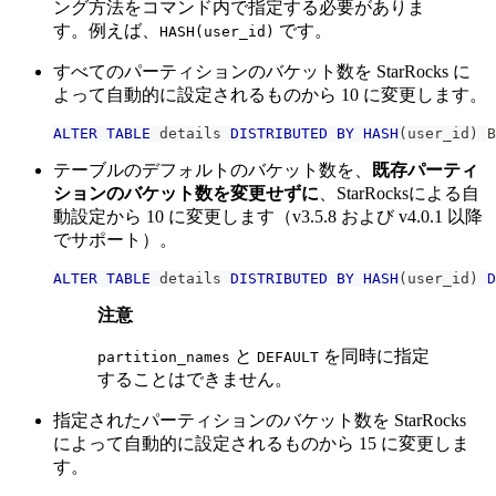
ング方法をコマンド内で指定する必要がありま
す。例えば、
です。
HASH(user_id)
すべてのパーティションのバケット数を StarRocks に
よって自動的に設定されるものから 10 に変更します。
ALTER
TABLE
 details 
DISTRIBUTED
BY
HASH
(
user_id
)
 B
テーブルのデフォルトのバケット数を、
既存パーティ
ションのバケット数を変更せずに
、StarRocksによる自
動設定から 10 に変更します（v3.5.8 および v4.0.1 以降
でサポート）。
ALTER
TABLE
 details 
DISTRIBUTED
BY
HASH
(
user_id
)
D
注意
と
を同時に指定
partition_names
DEFAULT
することはできません。
指定されたパーティションのバケット数を StarRocks
によって自動的に設定されるものから 15 に変更しま
す。