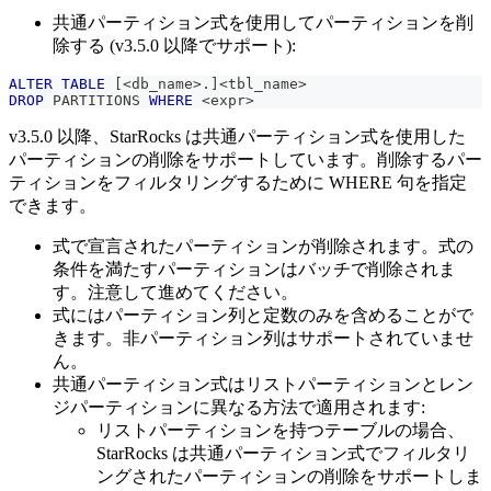
共通パーティション式を使用してパーティションを削
除する (v3.5.0 以降でサポート):
ALTER
TABLE
[
<
db_name
>
.
]
<
tbl_name
>
DROP
 PARTITIONS 
WHERE
<
expr
>
v3.5.0 以降、StarRocks は共通パーティション式を使用した
パーティションの削除をサポートしています。削除するパー
ティションをフィルタリングするために WHERE 句を指定
できます。
式で宣言されたパーティションが削除されます。式の
条件を満たすパーティションはバッチで削除されま
す。注意して進めてください。
式にはパーティション列と定数のみを含めることがで
きます。非パーティション列はサポートされていませ
ん。
共通パーティション式はリストパーティションとレン
ジパーティションに異なる方法で適用されます:
リストパーティションを持つテーブルの場合、
StarRocks は共通パーティション式でフィルタリ
ングされたパーティションの削除をサポートしま