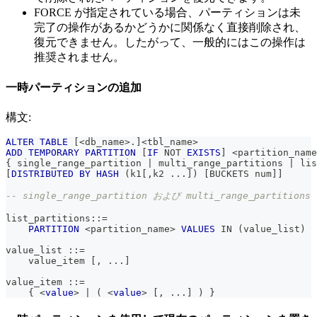
FORCE が指定されている場合、パーティションは未
完了の操作があるかどうかに関係なく直接削除され、
復元できません。したがって、一般的にはこの操作は
推奨されません。
一時パーティションの追加
構文:
ALTER
TABLE
[
<
db_name
>
.
]
<
tbl_name
>
ADD
TEMPORARY
PARTITION
[
IF
NOT
EXISTS
]
<
partition_name
{ single_range_partition 
|
 multi_range_partitions 
|
 lis
[
DISTRIBUTED
BY
HASH
(
k1
[
,
k2 
.
.
.
]
)
[
BUCKETS num
]
]
-- single_range_partition および multi_range_
list_partitions::
=
PARTITION
<
partition_name
>
VALUES
IN
(
value_list
)
value_list ::
=
    value_item 
[
,
.
.
.
]
value_item ::
=
    { 
<
value
>
|
(
<
value
>
[
,
.
.
.
]
)
 }