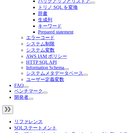
バックアップとリストア
トリノ SQL を変換
辞書
生成列
キーワード
Prepared statement
エラーコード
システム制限
システム変数
AWS IAM ポリシー
HTTP SQL API
Information Schema
システムメタデータベース
ユーザー定義変数
FAQ
ベンチマーク
開発者
リファレンス
SQLステートメント