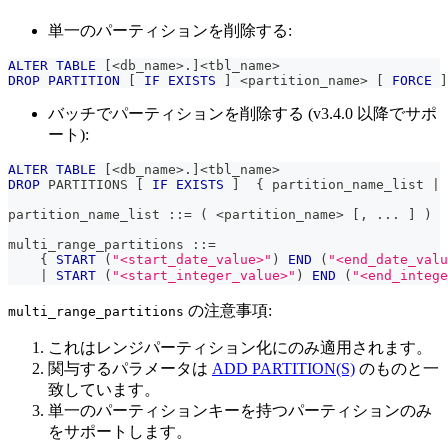
単一のパーティションを削除する:
ALTER
TABLE
[
<
db_name
>
.
]
<
tbl_name
>
DROP
PARTITION
[
IF
EXISTS
]
<
partition_name
>
[
FORCE
]
バッチでパーティションを削除する (v3.4.0 以降でサポ
ート):
ALTER
TABLE
[
<
db_name
>
.
]
<
tbl_name
>
DROP
 PARTITIONS 
[
IF
EXISTS
]
  { partition_name_list 
|
 
partition_name_list ::
=
(
<
partition_name
>
[
,
.
.
.
]
)
multi_range_partitions ::
=
    { 
START
(
"<start_date_value>"
)
END
(
"<end_date_valu
|
START
(
"<start_integer_value>"
)
END
(
"<end_intege
の注意事項:
multi_range_partitions
これはレンジパーティション化にのみ適用されます。
関与するパラメータは
ADD PARTITION(S)
のものと一
致しています。
単一のパーティションキーを持つパーティションのみ
をサポートします。