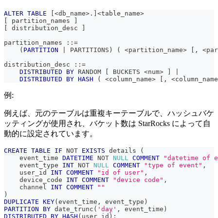
ALTER
TABLE
[
<
db_name
>
.
]
<
table_name
>
[
 partition_names 
]
[
 distribution_desc 
]
partition_names ::
=
(
PARTITION
|
 PARTITIONS
)
(
<
partition_name
>
[
,
<
par
distribution_desc ::
=
DISTRIBUTED
BY
 RANDOM 
[
 BUCKETS 
<
num
>
]
|
DISTRIBUTED
BY
HASH
(
<
column_name
>
[
,
<
column_name
例:
例えば、元のテーブルは重複キーテーブルで、ハッシュバケ
ッティングが使用され、バケット数は StarRocks によって自
動的に設定されています。
CREATE
TABLE
IF
NOT
EXISTS
 details 
(
    event_time 
DATETIME
NOT
NULL
COMMENT
"datetime of e
    event_type 
INT
NOT
NULL
COMMENT
"type of event"
,
    user_id 
INT
COMMENT
"id of user"
,
    device_code 
INT
COMMENT
"device code"
,
    channel 
INT
COMMENT
""
)
DUPLICATE
KEY
(
event_time
,
 event_type
)
PARTITION
BY
 date_trunc
(
'day'
,
 event_time
)
DISTRIBUTED
BY
HASH
(
user_id
)
;