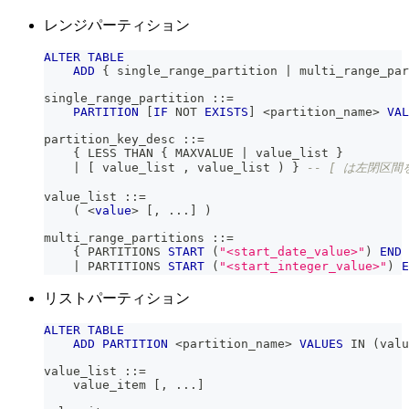
レンジパーティション
ALTER
TABLE
ADD
 { single_range_partition 
|
 multi_range_par
single_range_partition ::
=
PARTITION
[
IF
NOT
EXISTS
]
<
partition_name
>
VAL
partition_key_desc ::
=
    { LESS THAN { MAXVALUE 
|
 value_list }
|
[
 value_list 
,
 value_list 
)
 } 
-- [ は左閉区
value_list ::
=
(
<
value
>
[
,
.
.
.
]
)
multi_range_partitions ::
=
    { PARTITIONS 
START
(
"<start_date_value>"
)
END
|
 PARTITIONS 
START
(
"<start_integer_value>"
)
E
リストパーティション
ALTER
TABLE
ADD
PARTITION
<
partition_name
>
VALUES
IN
(
valu
value_list ::
=
    value_item 
[
,
.
.
.
]