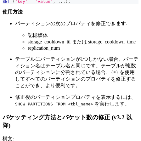
SET
(
"key"
=
"value"
,
.
.
.
)
;
使用方法
パーティションの次のプロパティを修正できます:
記憶媒体
storage_cooldown_ttl または storage_cooldown_time
replication_num
テーブルにパーティションが1つしかない場合、パーテ
ィション名はテーブル名と同じです。テーブルが複数
のパーティションに分割されている場合、
を使用
(*)
してすべてのパーティションのプロパティを修正する
ことができ、より便利です。
修正後のパーティションプロパティを表示するには、
を実行します。
SHOW PARTITIONS FROM <tbl_name>
バケッティング方法とバケット数の修正 (v3.2 以
降)
構文: