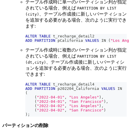
テーブル作成時に単一のパーティション列が指定
されている場合、例えば
PARTITION BY LIST
、テーブル作成後に新しいパーティション
(city)
を追加する必要がある場合、次のように実行でき
ます:
ALTER
TABLE
 t_recharge_detail2
ADD
PARTITION
 pCalifornia 
VALUES
IN
(
"Los Ang
テーブル作成時に複数のパーティション列が指定
されている場合、例えば
PARTITION BY LIST
、テーブル作成後に新しいパーティシ
(dt,city)
ョンを追加する必要がある場合、次のように実行
できます:
ALTER
TABLE
 t_recharge_detail4 
ADD
PARTITION
 p202204_California 
VALUES
IN
(
(
"2022-04-01"
,
"Los Angeles"
)
,
(
"2022-04-01"
,
"San Francisco"
)
,
(
"2022-04-02"
,
"Los Angeles"
)
,
(
"2022-04-02"
,
"San Francisco"
)
)
;
パーティションの削除