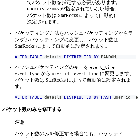
てバケット数を指定する必要があります。
が指定されていない場合、
BUCKETS <num>
バケット数は StarRocks によって自動的に
決定されます。
バケッティング方法をハッシュバケッティングからラ
ンダムバケッティングに変更し、バケット数は
StarRocks によって自動的に設定されます。
ALTER
TABLE
 details 
DISTRIBUTED
BY
 RANDOM
;
ハッシュバケッティングのキーを
event_time,
から
に変更します。
event_type
user_id, event_time
バケット数は StarRocks によって自動的に設定されま
す。
ALTER
TABLE
 details 
DISTRIBUTED
BY
HASH
(
user_id
,
 e
バケット数のみを修正する
注意
バケット数のみを修正する場合でも、バケッティ