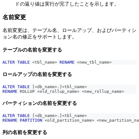
ドの返り値は実行が完了したことを示します。
名前変更
名前変更は、テーブル名、ロールアップ、およびパーティシ
ョン名の修正をサポートします。
テーブルの名前を変更する
ALTER
TABLE
<
tbl_name
>
RENAME
<
new_tbl_name
>
ロールアップの名前を変更する
ALTER
TABLE
[
<
db_name
>
.
]
<
tbl_name
>
RENAME
 ROLLUP 
<
old_rollup_name
>
<
new_rollup_name
>
パーティションの名前を変更する
ALTER
TABLE
[
<
db_name
>
.
]
<
tbl_name
>
RENAME
PARTITION
<
old_partition_name
>
<
new_partition_na
列の名前を変更する