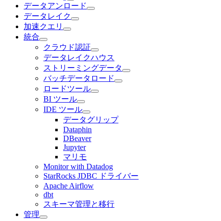
データアンロード
データレイク
加速クエリ
統合
クラウド認証
データレイクハウス
ストリーミングデータ
バッチデータロード
ロードツール
BI ツール
IDE ツール
データグリップ
Dataphin
DBeaver
Jupyter
マリモ
Monitor with Datadog
StarRocks JDBC ドライバー
Apache Airflow
dbt
スキーマ管理と移行
管理