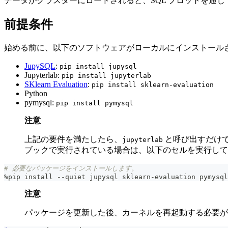
データがクラスターにロードされると、SQL プロットを通
前提条件
始める前に、以下のソフトウェアがローカルにインストール
JupySQL
:
pip install jupysql
Jupyterlab:
pip install jupyterlab
SKlearn Evaluation
:
pip install sklearn-evaluation
Python
pymysql:
pip install pymysql
注意
上記の要件を満たしたら、
と呼び出すだけで J
jupyterlab
ブックで実行されている場合は、以下のセルを実行して
# 必要なパッケージをインストールします。
%
pip install 
-
-
quiet jupysql sklearn
-
evaluation pymysql
注意
パッケージを更新した後、カーネルを再起動する必要が