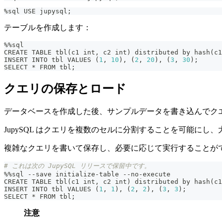
%
sql USE jupysql
;
テーブルを作成します：
%
%
sql
CREATE TABLE tbl
(
c1 
int
,
 c2 
int
)
 distributed by 
hash
(
c1
INSERT INTO tbl VALUES 
(
1
,
10
)
,
(
2
,
20
)
,
(
3
,
30
)
;
SELECT 
*
 FROM tbl
;
クエリの保存とロード
データベースを作成した後、サンプルデータを書き込んでク
JupySQL はクエリを複数のセルに分割することを可能に
複雑なクエリを書いて保存し、必要に応じて実行することができま
# これは次の JupySQL リリースで保留中です。
%
%
sql 
-
-
save initialize
-
table 
-
-
no
-
execute
CREATE TABLE tbl
(
c1 
int
,
 c2 
int
)
 distributed by 
hash
(
c1
INSERT INTO tbl VALUES 
(
1
,
1
)
,
(
2
,
2
)
,
(
3
,
3
)
;
SELECT 
*
 FROM tbl
;
注意