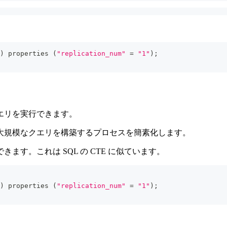
)
 properties 
(
"replication_num"
=
"1"
)
;
エリを実行できます。
し、大規模なクエリを構築するプロセスを簡素化します。
す。これは SQL の CTE に似ています。
)
 properties 
(
"replication_num"
=
"1"
)
;