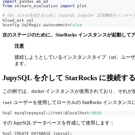
import
 pandas 
as
 pd
from
 sklearn_evaluation 
import
 plot
# SQL セルを作成するために JupySQL Jupyter 拡張機能をインポ
%
load_ext sql
%
config SqlMagic
.
autocommit
=
False
次のステージのために、StarRocks インスタンスが起動
注意
接続しようとしているインスタンスタイプ（url、ユ
ます。
JupySQL を介して StarRocks に接続す
この例では、docker インスタンスが使用されており、それ
ユーザーを使用してローカルの StarRocks イン
root
%
sql mysql
+
pymysql
:
//
root
:
@localhost
:
9030
その JupySQL データベースを作成して使用します：
%
sql CREATE DATABASE jupysql
;