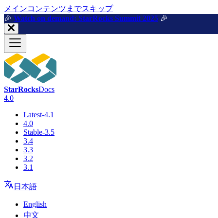
メインコンテンツまでスキップ
🎉️
Watch on demand: StarRocks Summit 2025
🎉️
StarRocks
Docs
4.0
Latest-4.1
4.0
Stable-3.5
3.4
3.3
3.2
3.1
日本語
English
中文