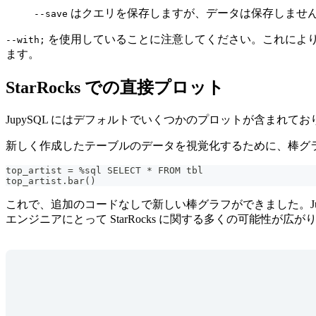
はクエリを保存しますが、データは保存しませ
--save
を使用していることに注意してください。これにより
--with;
ます。
StarRocks での直接プロット
JupySQL にはデフォルトでいくつかのプロットが含まれて
新しく作成したテーブルのデータを視覚化するために、棒グ
top_artist 
=
%
sql SELECT 
*
 FROM tbl
top_artist
.
bar
(
)
これで、追加のコードなしで新しい棒グラフができました。Jupy
エンジニアにとって StarRocks に関する多くの可能性が