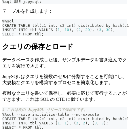
%
sql USE jupysql
;
テーブルを作成します：
%
%
sql
CREATE TABLE tbl
(
c1 
int
,
 c2 
int
)
 distributed by 
hash
(
c1
INSERT INTO tbl VALUES 
(
1
,
10
)
,
(
2
,
20
)
,
(
3
,
30
)
;
SELECT 
*
 FROM tbl
;
クエリの保存とロード
データベースを作成した後、サンプルデータを書き込んでク
エリを実行できます。
JupySQL はクエリを複数のセルに分割することを可能にし、
大規模なクエリを構築するプロセスを簡素化します。
複雑なクエリを書いて保存し、必要に応じて実行することが
できます。これは SQL の CTE に似ています。
# これは次の JupySQL リリースで保留中です。
%
%
sql 
-
-
save initialize
-
table 
-
-
no
-
execute
CREATE TABLE tbl
(
c1 
int
,
 c2 
int
)
 distributed by 
hash
(
c1
INSERT INTO tbl VALUES 
(
1
,
1
)
,
(
2
,
2
)
,
(
3
,
3
)
;
SELECT 
*
 FROM tbl
;