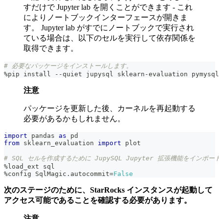
すだけで Jupyter lab を開くことができます - これ
によりノートブックインターフェースが開きま
す。 Jupyter lab がすでにノートブックで実行され
ている場合は、以下のセルを実行して依存関係を
取得できます。
# 必要なパッケージをインストールします。
%
pip install 
-
-
quiet jupysql sklearn
-
evaluation pymysql
注意
パッケージを更新した後、カーネルを再起動する
必要があるかもしれません。
import
 pandas 
as
 pd
from
 sklearn_evaluation 
import
 plot
# SQL セルを作成するために JupySQL Jupyter 拡張機能をインポ
%
load_ext sql
%
config SqlMagic
.
autocommit
=
False
次のステージのために、StarRocks インスタンスが起動して
アクセス可能であることを確認する必要があります。
注意