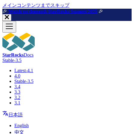
メインコンテンツまでスキップ
🎉️
Watch on demand: StarRocks Summit 2025
🎉️
StarRocks
Docs
Stable-3.5
Latest-4.1
4.0
Stable-3.5
3.4
3.3
3.2
3.1
日本語
English
中文