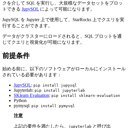
クを介して SQL を実行し、大規模なデータセットをプロッ
トできる
JupySQL
によって可能になります。
JupySQL を Jupyter 上で使用して、StarRocks 上でクエリを実
行することができます。
データがクラスターにロードされると、SQL プロットを通
じてクエリと視覚化が可能になります。
前提条件
始める前に、以下のソフトウェアがローカルにインストール
されている必要があります：
JupySQL
:
pip install jupysql
Jupyterlab:
pip install jupyterlab
SKlearn Evaluation
:
pip install sklearn-evaluation
Python
pymysql:
pip install pymysql
注意
上記の要件を満たしたら、
と呼び出
jupyterlab