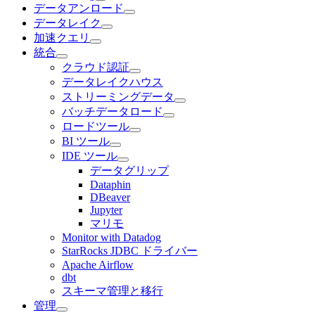
データアンロード
データレイク
加速クエリ
統合
クラウド認証
データレイクハウス
ストリーミングデータ
バッチデータロード
ロードツール
BI ツール
IDE ツール
データグリップ
Dataphin
DBeaver
Jupyter
マリモ
Monitor with Datadog
StarRocks JDBC ドライバー
Apache Airflow
dbt
スキーマ管理と移行
管理