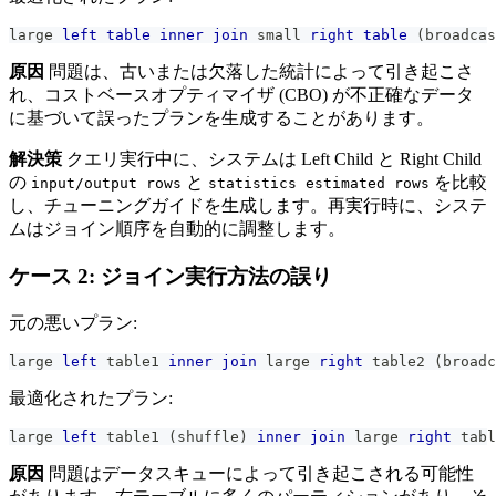
large 
left
table
inner
join
 small 
right
table
(
broadcas
原因
問題は、古いまたは欠落した統計によって引き起こさ
れ、コストベースオプティマイザ (CBO) が不正確なデータ
に基づいて誤ったプランを生成することがあります。
解決策
クエリ実行中に、システムは Left Child と Right Child
の
と
を比較
input/output rows
statistics estimated rows
し、チューニングガイドを生成します。再実行時に、システ
ムはジョイン順序を自動的に調整します。
ケース 2: ジョイン実行方法の誤り
元の悪いプラン:
large 
left
 table1 
inner
join
 large 
right
 table2 
(
broadc
最適化されたプラン:
large 
left
 table1 
(
shuffle
)
inner
join
 large 
right
 tabl
原因
問題はデータスキューによって引き起こされる可能性