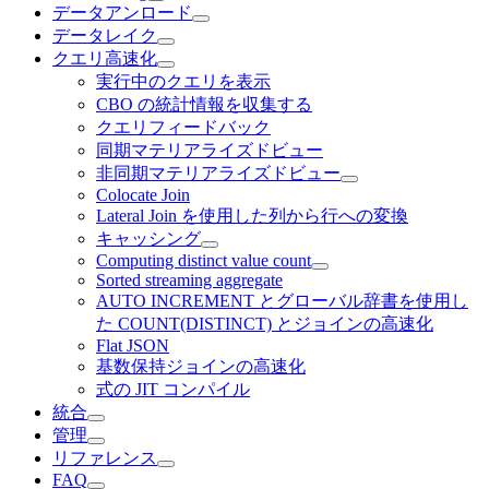
データアンロード
データレイク
クエリ高速化
実行中のクエリを表示
CBO の統計情報を収集する
クエリフィードバック
同期マテリアライズドビュー
非同期マテリアライズドビュー
Colocate Join
Lateral Join を使用した列から行への変換
キャッシング
Computing distinct value count
Sorted streaming aggregate
AUTO INCREMENT とグローバル辞書を使用し
た COUNT(DISTINCT) とジョインの高速化
Flat JSON
基数保持ジョインの高速化
式の JIT コンパイル
統合
管理
リファレンス
FAQ