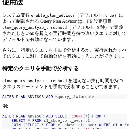
使用法
システム変数
（デフォルト:
）に
enable_plan_advisor
true
よって制御される Query Plan Advisor は、FE 設定項目
（デフォルト:
秒）で定義
slow_query_analyze_threshold
5
されたしきい値を超える実行時間を持つ遅いクエリに対して
デフォルトで有効になっています。
さらに、特定のクエリを手動で分析するか、実行されたすべ
てのクエリに対して自動分析を有効にすることができます。
特定のクエリを手動で分析する
を超えない実行時間を持つ
slow_query_analyze_threshold
クエリステートメントを手動で分析することができます。
ALTER
PLAN
 ADVISOR 
ADD
<
query_statement
>
例:
ALTER
PLAN
 ADVISOR 
ADD
SELECT
COUNT
(
*
)
FROM
(
SELECT
*
FROM
 c1_skew_left_over t1 
JOIN
(
SELECT
*
FROM
 c1_skew_left_over 
WHERE
 c1 
=
'c