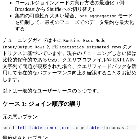
ローカルジョインノードの実行方法の最適化（例:
Broadcast から Shuffle への切り替え）
集約の可能性が大きい場合、
モード
pre_aggregation
を強制して、最初のフェーズでのデータ集約を最大化
する
チューニングガイドは主に
Runtime Exec Node
と FE
のメ
Input/Output Rows
statistics estimated rows
トリクスに基づいています。現在のチューニングしきい値は
比較的保守的であるため、クエリプロファイルや EXPLAIN
文字列で問題が観察された場合、クエリフィードバックを活
用して潜在的なパフォーマンス向上を確認することをお勧め
します。
以下は一般的なユーザーケースの 3 つです。
ケース 1: ジョイン順序の誤り
元の悪いプラン:
small 
left
table
inner
join
 large 
table
(
broadcast
)
最適化されたプラン: