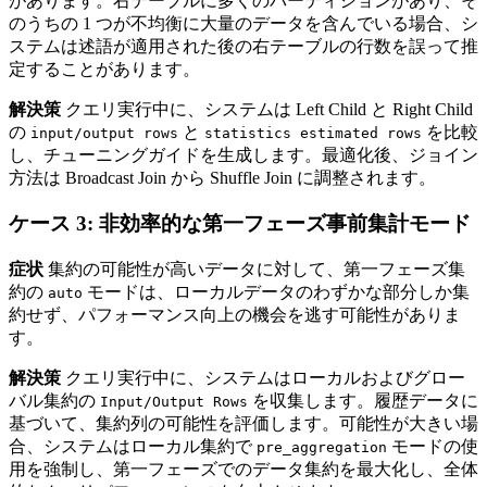
があります。右テーブルに多くのパーティションがあり、そ
のうちの 1 つが不均衡に大量のデータを含んでいる場合、シ
ステムは述語が適用された後の右テーブルの行数を誤って推
定することがあります。
解決策
クエリ実行中に、システムは Left Child と Right Child
の
と
を比較
input/output rows
statistics estimated rows
し、チューニングガイドを生成します。最適化後、ジョイン
方法は Broadcast Join から Shuffle Join に調整されます。
ケース 3: 非効率的な第一フェーズ事前集計モード
症状
集約の可能性が高いデータに対して、第一フェーズ集
約の
モードは、ローカルデータのわずかな部分しか集
auto
約せず、パフォーマンス向上の機会を逃す可能性がありま
す。
解決策
クエリ実行中に、システムはローカルおよびグロー
バル集約の
を収集します。履歴データに
Input/Output Rows
基づいて、集約列の可能性を評価します。可能性が大きい場
合、システムはローカル集約で
モードの使
pre_aggregation
用を強制し、第一フェーズでのデータ集約を最大化し、全体