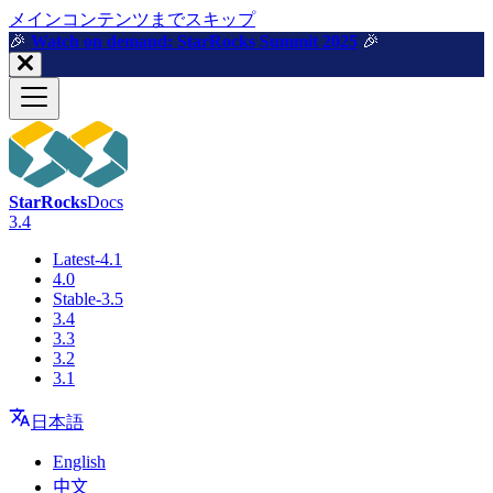
メインコンテンツまでスキップ
🎉️
Watch on demand: StarRocks Summit 2025
🎉️
StarRocks
Docs
3.4
Latest-4.1
4.0
Stable-3.5
3.4
3.3
3.2
3.1
日本語
English
中文