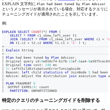
EXPLAIN 文字列に
Plan had been tuned by Plan Advisor
というメッセージが表示されている場合、対応するクエリに
チューニングガイドが適用されたことを示しています。
例:
EXPLAIN
SELECT
COUNT
(
*
)
FROM
(
SELECT
*
FROM
 c1_skew_left_over t1 
JOIN
(
SELECT
*
FROM
 c1_skew_left_over 
WHERE
 c1 
=
'c
ON
 t1
.
c2 
=
 t2
.
c2 
WHERE
 t1
.
c1 
>
'c'
)
 t
;
+
------------------------------------------------------
|
Explain
 String                                       
+
------------------------------------------------------
|
Plan
 had been tuned 
by
Plan
 Advisor
.
|
 Original query id:
8
e010cf4
-
b178
-
11
ef
-
8
aa4
-
8
a5075cec65
|
 Original 
time
 cost: 
148
 ms                           
|
1
: LeftChildEstimationErrorTuningGuide              
|
 Reason: 
left
 child 
statistics
of
 JoinNode 
5
 had been 
|
 Advice: Adjust the distribution 
join
 execution 
type
a
|
|
PLAN
 FRAGMENT 
0
|
  OUTPUT EXPRS:
9
: count                               
|
PARTITION
: UNPARTITIONED                           
特定のクエリのチューニングガイドを削除する