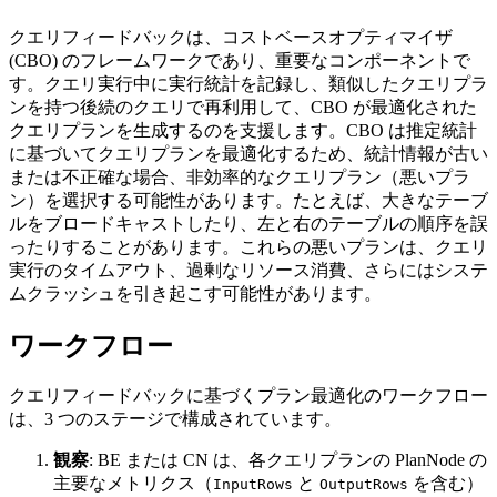
クエリフィードバックは、コストベースオプティマイザ
(CBO) のフレームワークであり、重要なコンポーネントで
す。クエリ実行中に実行統計を記録し、類似したクエリプラ
ンを持つ後続のクエリで再利用して、CBO が最適化された
クエリプランを生成するのを支援します。CBO は推定統計
に基づいてクエリプランを最適化するため、統計情報が古い
または不正確な場合、非効率的なクエリプラン（悪いプラ
ン）を選択する可能性があります。たとえば、大きなテーブ
ルをブロードキャストしたり、左と右のテーブルの順序を誤
ったりすることがあります。これらの悪いプランは、クエリ
実行のタイムアウト、過剰なリソース消費、さらにはシステ
ムクラッシュを引き起こす可能性があります。
ワークフロー
クエリフィードバックに基づくプラン最適化のワークフロー
は、3 つのステージで構成されています。
観察
: BE または CN は、各クエリプランの PlanNode の
主要なメトリクス（
と
を含む）
InputRows
OutputRows