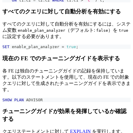
ON
 t1
.
c2 
=
 t2
.
c2 
WHERE
 t1
.
c1 
>
'c'
)
 t
;
すべてのクエリに対して自動分析を有効にする
すべてのクエリに対して自動分析を有効にするには、システ
ム変数
（デフォルト:
）を
enable_plan_analyzer
false
true
に設定する必要があります。
SET
 enable_plan_analyzer 
=
true
;
現在の FE でのチューニングガイドを表示する
各 FE は独自のチューニングガイドの記録を保持していま
す。以下のステートメントを使用して、現在の FE での対象
クエリに対して生成されたチューニングガイドを表示できま
す。
SHOW
PLAN
 ADVISOR
チューニングガイドが効果を発揮しているか確認
する
クエリステートメントに対して
EXPLAIN
を実行します。