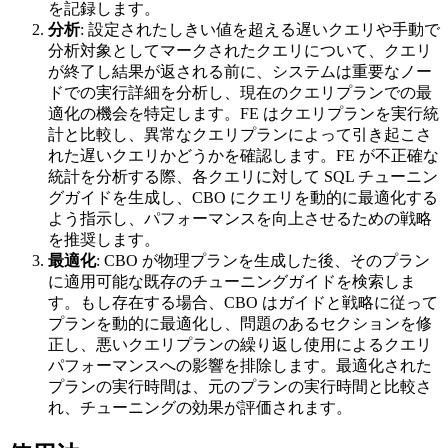
を記録します。
分析
: 設定されたしきい値を超える遅いクエリや手動で
分析対象としてマークされたクエリについて、クエリ
が終了し結果が返される前に、システムは重要なノー
ドでの実行詳細を分析し、現在のクエリプランでの最
適化の機会を特定します。FE はクエリプランを実行統
計と比較し、異常なクエリプランによって引き起こさ
れた遅いクエリかどうかを確認します。FE が不正確な
統計を分析する際、各クエリに対して SQL チューニン
グガイドを生成し、CBO にクエリを動的に最適化する
よう指示し、パフォーマンスを向上させるための戦略
を推奨します。
最適化
: CBO が物理プランを生成した後、そのプラン
に適用可能な既存のチューニングガイドを検索しま
す。もし存在する場合、CBO はガイドと戦略に従って
プランを動的に最適化し、問題のあるセクションを修
正し、悪いクエリプランの繰り返し使用によるクエリ
パフォーマンスへの影響を排除します。最適化された
プランの実行時間は、元のプランの実行時間と比較さ
れ、チューニングの効果が評価されます。