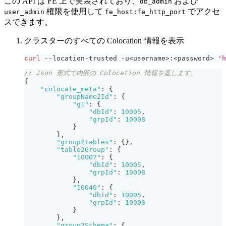
この API は FE 上で実装されており、
および
db_admin
権限を使用して
でアクセ
user_admin
fe_host:fe_http_port
スできます。
クラスターのすべての Colocation 情報を表示
curl
 --location-trusted -u
<
username
>
:
<
password
>
'h
// Json 形式で内部の Colocation 情報を返します。
{
"colocate_meta"
:
{
"groupName2Id"
:
{
"g1"
:
{
"dbId"
:
10005
,
"grpId"
:
10008
}
}
,
"group2Tables"
:
{
}
,
"table2Group"
:
{
"10007"
:
{
"dbId"
:
10005
,
"grpId"
:
10008
}
,
"10040"
:
{
"dbId"
:
10005
,
"grpId"
:
10008
}
}
,
"group2Schema"
:
{