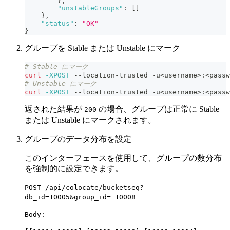
}
,
"unstableGroups"
:
[
]
}
,
"status"
:
"OK"
}
グループを Stable または Unstable にマーク
# Stable にマーク
curl
-XPOST
 --location-trusted -u
<
username
>
:
<
passw
# Unstable にマーク
curl
-XPOST
 --location-trusted -u
<
username
>
:
<
passw
返された結果が
の場合、グループは正常に Stable
200
または Unstable にマークされます。
グループのデータ分布を設定
このインターフェースを使用して、グループの数分布
を強制的に設定できます。
POST /api/colocate/bucketseq?
db_id=10005&group_id= 10008
Body: