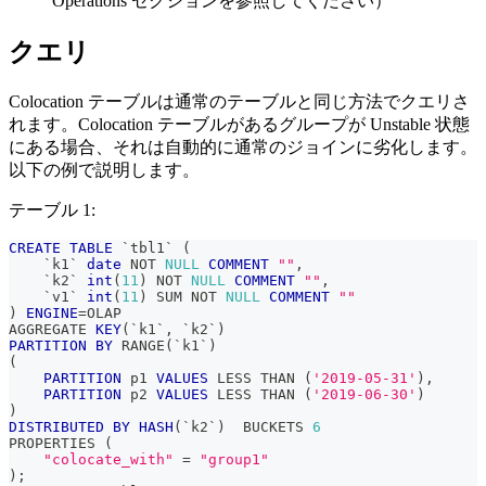
Operations セクションを参照してください）
クエリ
Colocation テーブルは通常のテーブルと同じ方法でクエリさ
れます。Colocation テーブルがあるグループが Unstable 状態
にある場合、それは自動的に通常のジョインに劣化します。
以下の例で説明します。
テーブル 1:
CREATE
TABLE
`
tbl1
`
(
`
k1
`
date
NOT
NULL
COMMENT
""
,
`
k2
`
int
(
11
)
NOT
NULL
COMMENT
""
,
`
v1
`
int
(
11
)
 SUM 
NOT
NULL
COMMENT
""
)
ENGINE
=
OLAP
AGGREGATE 
KEY
(
`
k1
`
,
`
k2
`
)
PARTITION
BY
 RANGE
(
`
k1
`
)
(
PARTITION
 p1 
VALUES
 LESS THAN 
(
'2019-05-31'
)
,
PARTITION
 p2 
VALUES
 LESS THAN 
(
'2019-06-30'
)
)
DISTRIBUTED
BY
HASH
(
`
k2
`
)
  BUCKETS 
6
PROPERTIES 
(
"colocate_with"
=
"group1"
)
;