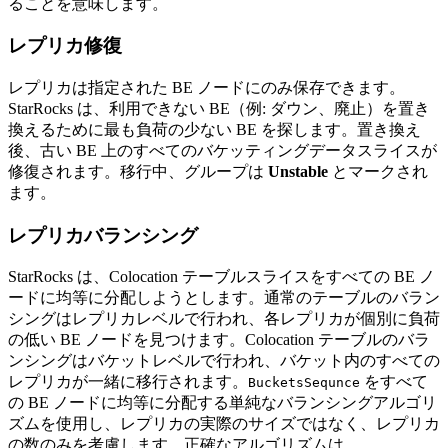
ることを意味します。
レプリカ修復
レプリカは指定された BE ノードにのみ保存できます。
StarRocks は、利用できない BE（例: ダウン、廃止）を置き
換えるために最も負荷の少ない BE を探します。置き換え
後、古い BE 上のすべてのバケッティングデータスライスが
修復されます。移行中、グループは
Unstable
とマークされ
ます。
レプリカバランシング
StarRocks は、Colocation テーブルスライスをすべての BE ノ
ードに均等に分配しようとします。通常のテーブルのバラン
シングはレプリカレベルで行われ、各レプリカが個別に負荷
の低い BE ノードを見つけます。Colocation テーブルのバラ
ンシングはバケットレベルで行われ、バケット内のすべての
レプリカが一緒に移行されます。
をすべて
BucketsSequnce
の BE ノードに均等に分配する単純なバランシングアルゴリ
ズムを使用し、レプリカの実際のサイズではなく、レプリカ
の数のみを考慮します。正確なアルゴリズムは