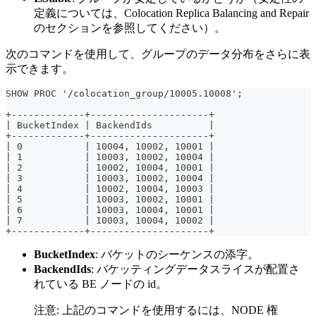
定義については、Colocation Replica Balancing and Repair
のセクションを参照してください）。
次のコマンドを使用して、グループのデータ分布をさらに表
示できます。
SHOW PROC '/colocation_group/10005.10008';
+-------------+---------------------+
| BucketIndex | BackendIds          |
+-------------+---------------------+
| 0           | 10004, 10002, 10001 |
| 1           | 10003, 10002, 10004 |
| 2           | 10002, 10004, 10001 |
| 3           | 10003, 10002, 10004 |
| 4           | 10002, 10004, 10003 |
| 5           | 10003, 10002, 10001 |
| 6           | 10003, 10004, 10001 |
| 7           | 10003, 10004, 10002 |
+-------------+---------------------+
BucketIndex
: バケットのシーケンスの添字。
BackendIds
: バケッティングデータスライスが配置さ
れている BE ノードの id。
注意: 上記のコマンドを使用するには、NODE 権