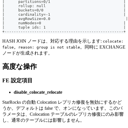
|      partitions=0/1                                |
|      rollup: null                                  |
|      buckets=0/0                                   |
|      cardinality=-1                                |
|      avgRowSize=0.0                                 |
|      numNodes=0                                    |
|      tuple ids: 1                                  |
+----------------------------------------------------+
HASH JOIN ノードは、対応する理由を示します:
colocate:
。同時に EXCHANGE
false, reason: group is not stable
ノードが生成されます。
高度な操作
FE 設定項目
disable_colocate_relocate
StarRocks の自動 Colocation レプリカ修復を無効にするかど
うか。デフォルトは false で、オンになっています。このパ
ラメータは、Colocation テーブルのレプリカ修復にのみ影響
し、通常のテーブルには影響しません。