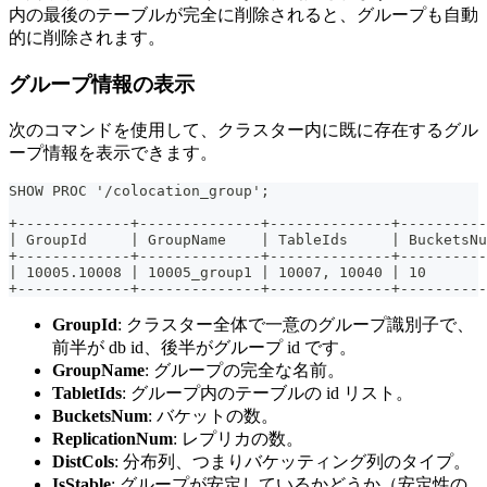
内の最後のテーブルが完全に削除されると、グループも自動
的に削除されます。
グループ情報の表示
次のコマンドを使用して、クラスター内に既に存在するグル
ープ情報を表示できます。
SHOW PROC '/colocation_group';
+-------------+--------------+--------------+----------
| GroupId     | GroupName    | TableIds     | BucketsNu
+-------------+--------------+--------------+----------
| 10005.10008 | 10005_group1 | 10007, 10040 | 10       
+-------------+--------------+--------------+----------
GroupId
: クラスター全体で一意のグループ識別子で、
前半が db id、後半がグループ id です。
GroupName
: グループの完全な名前。
TabletIds
: グループ内のテーブルの id リスト。
BucketsNum
: バケットの数。
ReplicationNum
: レプリカの数。
DistCols
: 分布列、つまりバケッティング列のタイプ。
IsStable
: グループが安定しているかどうか（安定性の