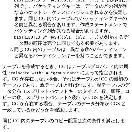
DISTRIBUTED BY HASH(col1, col2, ...)
列です。バケッティングキーは、データのどの列が異
なるバケットシーケンスにハッシュされるかを決定し
ます。同じ CG 内のテーブルでバケッティングキーの
名前は異なる場合があります。作成ステートメントで
バケッティング列が異なる場合がありますが、
の対応するデ
DISTRIBUTED BY HASH(col1, col2, ...)
ータ型の順序は完全に同じである必要があります。
同じ CG 内のテーブルは、異なる数のパーティション
と異なるパーティションキーを持つことができます。
テーブルを作成するとき、CG はテーブルプロパティ内の属
性
によって指定されま
"colocate_with" = "group_name"
す。CG が存在しない場合、それはテーブルが CG の最初の
テーブルであり、親テーブルと呼ばれます。親テーブルのデ
ータ分布（スプリットバケットキーのタイプ、数、順序、コ
ピーの数、スプリットバケットの数）が CGS を決定しま
す。CG が存在する場合、テーブルのデータ分布が CGS と
一致しているかどうかを確認します。
同じ CG 内のテーブルのコピー配置は次の条件を満たしま
す。