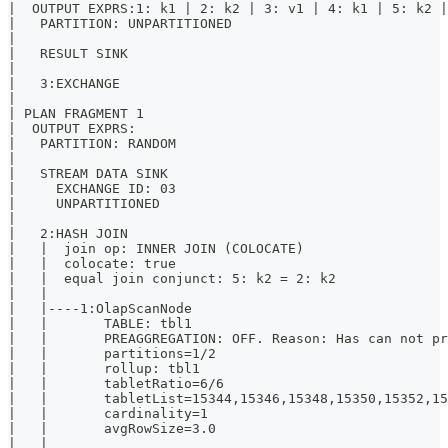
|  OUTPUT EXPRS:1: k1 | 2: k2 | 3: v1 | 4: k1 | 5: k2 
|   PARTITION: UNPARTITIONED                          
|                                                     
|   RESULT SINK                                       
|                                                     
|   3:EXCHANGE                                        
|                                                     
| PLAN FRAGMENT 1                                     
|  OUTPUT EXPRS:                                      
|   PARTITION: RANDOM                                 
|                                                     
|   STREAM DATA SINK                                  
|     EXCHANGE ID: 03                                 
|     UNPARTITIONED                                   
|                                                     
|   2:HASH JOIN                                       
|   |  join op: INNER JOIN (COLOCATE)                 
|   |  colocate: true                                 
|   |  equal join conjunct: 5: k2 = 2: k2             
|   |                                                 
|   |----1:OlapScanNode                               
|   |       TABLE: tbl1                               
|   |       PREAGGREGATION: OFF. Reason: Has can not p
|   |       partitions=1/2                            
|   |       rollup: tbl1                              
|   |       tabletRatio=6/6                           
|   |       tabletList=15344,15346,15348,15350,15352,1
|   |       cardinality=1                             
|   |       avgRowSize=3.0                            
|   |                                                 