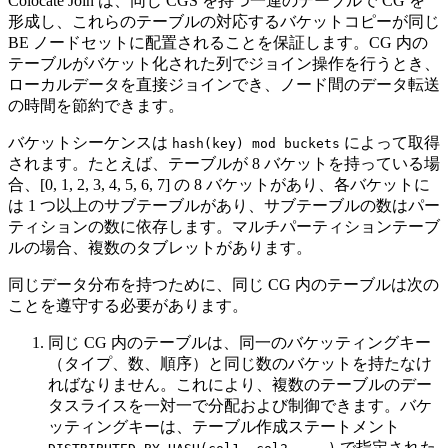
Colocate Join は、同じ CGS を持つ一連のテーブルで CG を
形成し、これらのテーブルの対応するバケットコピーが同じ
BE ノードセットに配置されることを保証します。CG 内の
テーブルがバケット化された列でジョイン操作を行うとき、
ローカルデータを直接ジョインでき、ノード間のデータ転送
の時間を節約できます。
バケットシーケンスは
によって取得
hash(key) mod buckets
されます。たとえば、テーブルが 8 バケットを持っている場
合、[0, 1, 2, 3, 4, 5, 6, 7] の 8 バケットがあり、各バケットに
は 1 つ以上のサブテーブルがあり、サブテーブルの数はパー
ティションの数に依存します。マルチパーティションテーブ
ルの場合、複数のタブレットがあります。
同じデータ分布を持つために、同じ CG 内のテーブルは次の
ことを遵守する必要があります。
同じ CG 内のテーブルは、同一のバケッティングキー
（タイプ、数、順序）と同じ数のバケットを持たなけ
ればなりません。これにより、複数のテーブルのデー
タスライスを一対一で分配および制御できます。バケ
ッティングキーは、テーブル作成ステートメント
で指定された