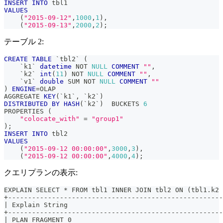
INSERT
INTO
 tbl1
VALUES
(
"2015-09-12"
,
1000
,
1
)
,
(
"2015-09-13"
,
2000
,
2
)
;
テーブル 2:
CREATE
TABLE
`
tbl2
`
(
`
k1
`
datetime
NOT
NULL
COMMENT
""
,
`
k2
`
int
(
11
)
NOT
NULL
COMMENT
""
,
`
v1
`
double
 SUM 
NOT
NULL
COMMENT
""
)
ENGINE
=
OLAP
AGGREGATE 
KEY
(
`
k1
`
,
`
k2
`
)
DISTRIBUTED
BY
HASH
(
`
k2
`
)
  BUCKETS 
6
PROPERTIES 
(
"colocate_with"
=
"group1"
)
;
INSERT
INTO
 tbl2
VALUES
(
"2015-09-12 00:00:00"
,
3000
,
3
)
,
(
"2015-09-12 00:00:00"
,
4000
,
4
)
;
クエリプランの表示:
EXPLAIN SELECT * FROM tbl1 INNER JOIN tbl2 ON (tbl1.k2 
+-----------------------------------------------------
| Explain String                                      
+-----------------------------------------------------
| PLAN FRAGMENT 0                                     