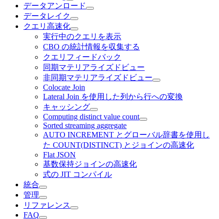
データアンロード
データレイク
クエリ高速化
実行中のクエリを表示
CBO の統計情報を収集する
クエリフィードバック
同期マテリアライズドビュー
非同期マテリアライズドビュー
Colocate Join
Lateral Join を使用した列から行への変換
キャッシング
Computing distinct value count
Sorted streaming aggregate
AUTO INCREMENT とグローバル辞書を使用し
た COUNT(DISTINCT) とジョインの高速化
Flat JSON
基数保持ジョインの高速化
式の JIT コンパイル
統合
管理
リファレンス
FAQ