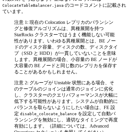
のコードコメントに記載され
ColocateTableBalancer.java
ています。
注意 1: 現在の Colocation レプリカのバランシン
グと修復アルゴリズムは、異種展開を持つ
StarRocks クラスターではうまく機能しない可能
性があります。いわゆる異種展開とは、BE ノー
ドのディスク容量、ディスクの数、ディスクタイ
プ（SSD と HDD）が一貫していないことを意味
します。異種展開の場合、小容量の BE ノードが
大容量の BE ノードと同じ数のレプリカを保存す
ることがあるかもしれません。
注意 2: グループが Unstable 状態にある場合、そ
のテーブルのジョインは通常のジョインに劣化
し、クラスターのクエリパフォーマンスが大幅に
低下する可能性があります。システムが自動的に
バランスを取らないようにしたい場合は、FE 設
定
を設定して自動バ
disable_colocate_balance
ランシングを無効にし、適切なタイミングで再度
有効にします。（詳細については、Advanced