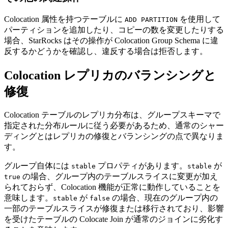
Colocation 属性を持つテーブルに
を使用して
ADD PARTITION
パーティションを追加したり、コピーの数を変更したりする
場合、StarRocks はその操作が Colocation Group Schema に違
反するかどうかを確認し、違反する場合は拒否します。
Colocation レプリカのバランシングと
修復
Colocation テーブルのレプリカ分布は、グループスキーマで
指定された分布ルールに従う必要があるため、通常のシャー
ディングとはレプリカの修復とバランシングの点で異なりま
す。
グループ自体には
プロパティがあります。
が
stable
stable
の場合、グループ内のテーブルスライスに変更が加え
true
られておらず、Colocation 機能が正常に動作していることを
意味します。
が
の場合、現在のグループ内の
stable
false
一部のテーブルスライスが修復または移行されており、影響
を受けたテーブルの Colocate Join が通常のジョインに劣化す