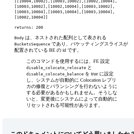
[[10004,10002],[10003,10002],[10002,10004],
[10003,10002],[10002,10004],[10003,10002],
[10003,10004],[10003,10004],[10003,10004],
[10002,10004]]
returns: 200
は、ネストされた配列として表される
Body
であり、バケッティングスライスが
BucketsSequence
配置されている BE の id です。
このコマンドを使用するには、FE 設定
と
disable_colocate_relocate
を true に設定
disable_colocate_balance
し、システムが自動的に Colocation レプリ
カの修復とバランシングを行わないように
する必要があるかもしれません。そうしな
いと、変更後にシステムによって自動的に
リセットされる可能性があります。