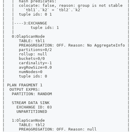
|   |  hash predicates:                              |
|   |  colocate: false, reason: group is not stable  |
|   |    `tbl1`.`k2` = `tbl2`.`k2`                   |
|   |  tuple ids: 0 1                                |
|   |                                                |
|   |----3:EXCHANGE                                  |
|   |       tuple ids: 1                             |
|   |                                                |
|   0:OlapScanNode                                   |
|      TABLE: tbl1                                   |
|      PREAGGREGATION: OFF. Reason: No AggregateInfo |
|      partitions=0/2                                |
|      rollup: null                                  |
|      buckets=0/0                                   |
|      cardinality=-1                                |
|      avgRowSize=0.0                                |
|      numNodes=0                                    |
|      tuple ids: 0                                  |
|                                                    |
| PLAN FRAGMENT 1                                    |
|  OUTPUT EXPRS:                                     |
|   PARTITION: RANDOM                                |
|                                                    |
|   STREAM DATA SINK                                 |
|     EXCHANGE ID: 03                                |
|     UNPARTITIONED                                  |
|                                                    |
|   1:OlapScanNode                                   |
|      TABLE: tbl2                                   |
|      PREAGGREGATION: OFF. Reason: null             |