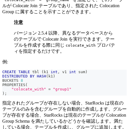
ルが Colocate Join テーブルであり、指定された Colocation
Group に属することを示すことができます。
注意
バージョン 2.5.4 以降、異なるデータベースから
のテーブルで Colocate Join を実行できます。テー
ブルを作成する際に同じ
プロパテ
colocate_with
ィを指定するだけです。
例:
CREATE
TABLE
 tbl 
(
k1 
int
,
 v1 
int
 sum
)
DISTRIBUTED
BY
HASH
(
k1
)
BUCKETS 
8
PROPERTIES
(
"colocate_with"
=
"group1"
)
;
指定されたグループが存在しない場合、StarRocks は現在の
テーブルのみを含むグループを自動的に作成します。グルー
プが存在する場合、StarRocks は現在のテーブルが Colocation
Group Schema を満たしているかどうかを確認します。満た
している場合、テーブルを作成し、グループに追加します。