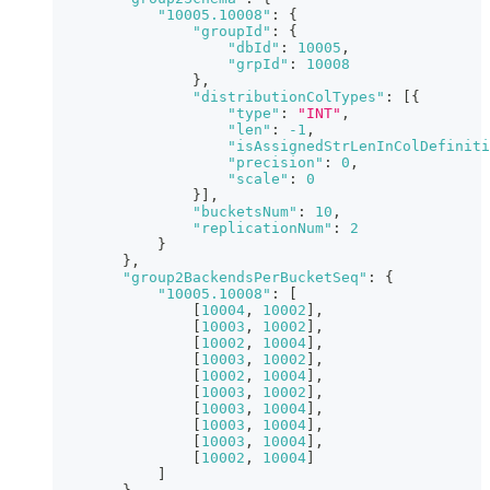
"10005.10008"
:
{
"groupId"
:
{
"dbId"
:
10005
,
"grpId"
:
10008
}
,
"distributionColTypes"
:
[
{
"type"
:
"INT"
,
"len"
:
-1
,
"isAssignedStrLenInColDefiniti
"precision"
:
0
,
"scale"
:
0
}
]
,
"bucketsNum"
:
10
,
"replicationNum"
:
2
}
}
,
"group2BackendsPerBucketSeq"
:
{
"10005.10008"
:
[
[
10004
,
10002
]
,
[
10003
,
10002
]
,
[
10002
,
10004
]
,
[
10003
,
10002
]
,
[
10002
,
10004
]
,
[
10003
,
10002
]
,
[
10003
,
10004
]
,
[
10003
,
10004
]
,
[
10003
,
10004
]
,
[
10002
,
10004
]
]