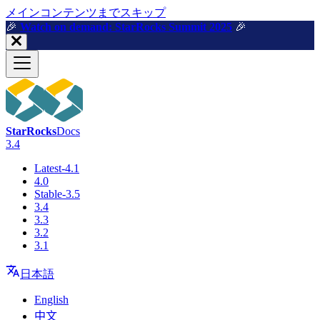
メインコンテンツまでスキップ
🎉️
Watch on demand: StarRocks Summit 2025
🎉️
StarRocks
Docs
3.4
Latest-4.1
4.0
Stable-3.5
3.4
3.3
3.2
3.1
日本語
English
中文