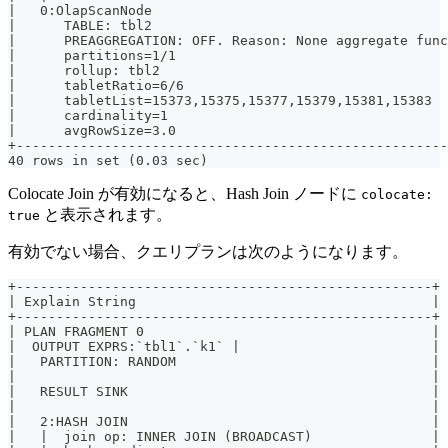
|   0:OlapScanNode                                    
|      TABLE: tbl2                                    
|      PREAGGREGATION: OFF. Reason: None aggregate fun
|      partitions=1/1                                 
|      rollup: tbl2                                   
|      tabletRatio=6/6                                
|      tabletList=15373,15375,15377,15379,15381,15383 
|      cardinality=1                                  
|      avgRowSize=3.0                                 
+-----------------------------------------------------
40 rows in set (0.03 sec)
Colocate Join が有効になると、Hash Join ノードに
colocate:
と表示されます。
true
有効でない場合、クエリプランは次のようになります。
+----------------------------------------------------+
| Explain String                                     |
+----------------------------------------------------+
| PLAN FRAGMENT 0                                    |
|  OUTPUT EXPRS:`tbl1`.`k1` |                        |
|   PARTITION: RANDOM                                |
|                                                    |
|   RESULT SINK                                      |
|                                                    |
|   2:HASH JOIN                                      |
|   |  join op: INNER JOIN (BROADCAST)               |